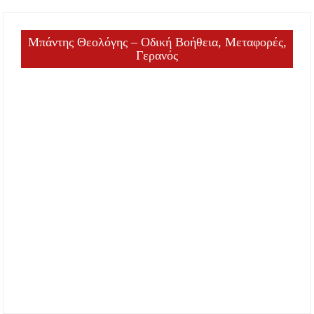
Μπάντης Θεολόγης – Οδική Βοήθεια, Μεταφορές,
Γερανός