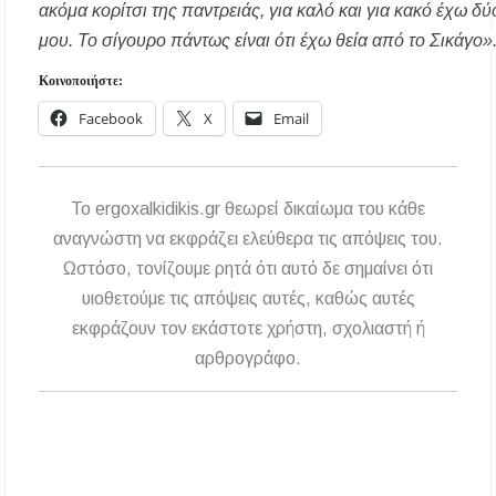
ακόμα κορίτσι της παντρειάς, για καλό και για κακό έχω δύ
μου. Το σίγουρο πάντως είναι ότι έχω θεία από το Σικάγο
Διακοπές ρεύματος σε περιοχές της Χαλκιδικής
– Πότε και πού θα σημειωθούν
Κοινοποιήστε:
Νέες χρηματοδοτήσεις από το Πράσινο Ταμείο
Facebook
X
Email
για δήμους της Κεντρικής Μακεδονίας
To ergoxalkidikis.gr θεωρεί δικαίωμα του κάθε
αναγνώστη να εκφράζει ελεύθερα τις απόψεις του.
Ωστόσο, τονίζουμε ρητά ότι αυτό δε σημαίνει ότι
υιοθετούμε τις απόψεις αυτές, καθώς αυτές
εκφράζουν τον εκάστοτε χρήστη, σχολιαστή ή
αρθρογράφο.