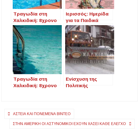
Τραγωδία στη
Ιερισσός: Ημερίδα
Χαλκιδική: 8χρονο
για τα Παιδικά
κορίτσι χάνει τη
Δικαιώματα με τίτλο
ζωή του σε πισίνα
«Είμαι Παιδί του
κατασκήνωσης
Κόσμου»
Τραγωδία στη
Ενίσχυση της
Χαλκιδική: 8χρονο
Πολιτικής
κορίτσι πνίγηκε σε
Προστασίας σε 7
κατασκήνωση –
ακόμα Δήμους της
Εισαγγελική έρευνα
Κεντρικής
Πλοήγηση
Μακεδονίας
ΑΣΤΕΊΑ ΚΑΙ ΠΟΝΕΜΈΝΑ ΒΊΝΤΕΟ
άρθρων
ΣΤΗΝ ΑΜΕΡΙΚΗ ΟΙ ΑΣΤΥΝΟΜΙΚΟΙ ΕΧΟΥΝ ΧΑΣΕΙ ΚΑΘΕ ΕΛΕΓΧΟ