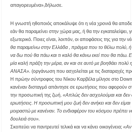
απαγορευμένα»,δήλωσε.
Έλεγχοι σε παραλίες της Χαλκιδικής:
Σφραγίστηκαν πέντε επιχειρήσεις στην
Κασσάνδρα
Η γνωστή ηθοποιός αποκάλυψε ότι η νέα χρονιά θα αποδειχ
εάν θα παραμείνει στην χώρα μας, ή θα την εγκαταλείψει, γ
Χαλκιδική: Νεκρός 68χρονος λουόμενος στην
παραλία της Νέας Ποτίδαιας
εξωτερικό. Ποιες είναι, λοιπόν, οι αποφάσεις της για την ν
θα παραμείνω στην Ελλάδα , πράγμα που το θέλω πολύ, ή
Χαλκιδική: Πρωταθλήτρια στις καταγγελίες
να δω πού θα πάω και τι καλό θα κάνω εκεί που θα πάω. 
για παραλίες – Σφραγίσεις και πρόστιμα μετά
τους ελέγχους
μία καλή πράξη την μέρα, αν και σε αυτό με βοηθάει πολύ
ΑΝΑΣΑ».
(οργάνωση που ασχολείται με τις διαταραχές π
Εγκρίθηκε η λειτουργία τμήματος της Σ.Α.Ε.Κ.
Η πρώην σύντροφος του Νίκου Καρβέλα μίλησε στο
Dow
Μουδανιών στον Πολύγυρο– Δικαίωση της
διεκδίκησης του Δήμου Πολυγύρου
κανέναν δισταγμό απάντησε σε ερωτήσεις που αφορούν στ
την προσωπική της ζωή.
«Απλώς δεν ασχολούμαι και δεν
Η ΕΥΑΘ επεκτείνεται στη Χαλκιδική – Τι
ερωτήσεις. Η προσωπική μου ζωή δεν ανήκει και δεν είμα
αλλάζει με τον νέο νόμο για ύδρευση και
αποχέτευση
μοιραστώ με κανέναν. Το ενδιαφέρον του κόσμου πρέπει ν
δουλειά σου».
Χαλκιδική: Νεκρός 69χρονος λουόμενος στην
Σκοπεύει να παντρευτεί τελικά και να κάνει οικογένεια;
«Αν 
παραλία Σίβηρης