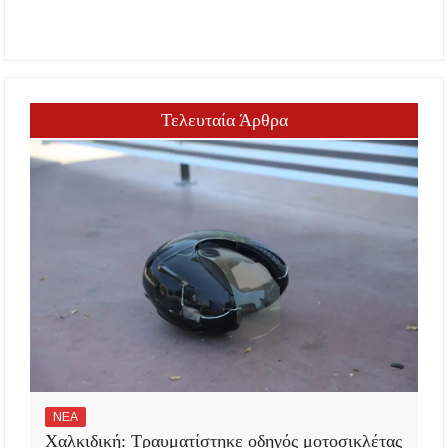
Τελευταία Άρθρα
ΝΕΑ
Χαλκιδική: Τραυματίστηκε οδηγός μοτοσικλέτας