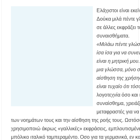
Πυργαδίκια Χαλκιδικής στις 12 Αυγούστου
Ελάχιστοι είναι εκε
Δούκα μιλά πέντε γ
Λαϊκές μελωδίες στην πλατεία του Πολυγύρου
με την ορχήστρα «Το Λαϊκόν»
σε άλλες εκφράζει τ
συναισθήματα.
Υποχρεωτικά μέσω τράπεζας τα ενοίκια από
«Μιλάω πέντε γλώσσ
την 1η Οκτωβρίου 2026 – Τι αλλάζει για
ιδιοκτήτες και ενοικιαστές
ίσα ίσα για να συνε
είναι η μητρική μου
Έως 30.000 ευρώ επιδότηση για αγορά
μια γλώσσα, μόνο σ
ηλεκτρικού οχήματος – Ποιοι είναι οι
δικαιούχοι
αίσθηση της χρήσης
είναι τυχαίο ότι τόσ
Κυνήγι 2026-2027: Πότε ανοίγει η κυνηγετική
λογοτεχνία όσο και
περίοδος και πόσο κοστίζει η άδεια θήρας
συναίσθημα, χρειά
ΑΝ.ΕΤ.ΧΑ.: Παρατείνεται η προθεσμία
μεταφραστές για ν
υποβολής προτάσεων στο πλαίσιο του LEADER
των νοημάτων τους και την αίσθηση της ροής τους. Ωστόσ
χρησιμοποιώ άκρως «γαλλικές» εκφράσεις, εμπλουτισμένες
Χαλκιδική: Διάσωση 49χρονης Γερμανίδας σε
δύσβατο σημείο στη Συκιά
μπόλικο ιταλικό ταμπεραμέντο. Οσο για τα γερμανικά, εν κ