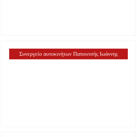
Συνεργείο αυτοκινήτων Παπουτσής Ιωάννης