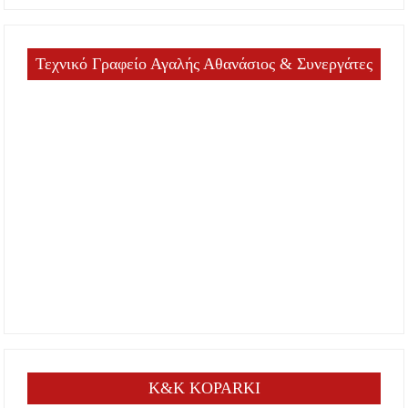
Τεχνικό Γραφείο Αγαλής Αθανάσιος & Συνεργάτες
K&K KOPARKI