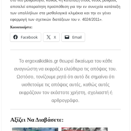
στο νέο βαθμολόγιο, καθώς «η κατάταξη στους νέους βαθμούς
δικαιούχοι
αποτελεί απαραίτητη προϋπόθεση για την εν συνεχεία κατάταξη
των υπαλλήλων στα μισθολογικά κλιμάκια και την εν γένει
Κυνήγι 2026-2027: Πότε ανοίγει η κυνηγετική
περίοδος και πόσο κοστίζει η άδεια θήρας
εφαρμογή των σχετικών διατάξεων του ν. 4024/2011».
Κοινοποιήστε:
ΑΝ.ΕΤ.ΧΑ.: Παρατείνεται η προθεσμία
Facebook
X
Email
υποβολής προτάσεων στο πλαίσιο του LEADER
Χαλκιδική: Διάσωση 49χρονης Γερμανίδας σε
δύσβατο σημείο στη Συκιά
To ergoxalkidikis.gr θεωρεί δικαίωμα του κάθε
αναγνώστη να εκφράζει ελεύθερα τις απόψεις του.
Έλεγχοι σε παραλίες της Χαλκιδικής:
Σφραγίστηκαν πέντε επιχειρήσεις στην
Ωστόσο, τονίζουμε ρητά ότι αυτό δε σημαίνει ότι
Κασσάνδρα
υιοθετούμε τις απόψεις αυτές, καθώς αυτές
εκφράζουν τον εκάστοτε χρήστη, σχολιαστή ή
Χαλκιδική: Νεκρός 68χρονος λουόμενος στην
παραλία της Νέας Ποτίδαιας
αρθρογράφο.
Χαλκιδική: Πρωταθλήτρια στις καταγγελίες
Αξίζει Να Διαβάσετε:
για παραλίες – Σφραγίσεις και πρόστιμα μετά
τους ελέγχους