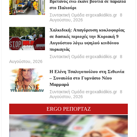
Βρετανός ενώ έκανε βουτιά σε παραλία
στο Παλιούρι
Συντακτική Ομάδα ergoxalkidikis.gr
8
Αυγούστου, 2026
Χαλκιδική: Απαγόρευση κυκλοφορίας
σε δασικές περιοχές την Κυριακή 9
Αυγούστου λόγω υψηλού κινδύνου
πυρκαγιάς
Συντακτική Ομάδα ergoxalkidikis.gr
8
Αυγούστου, 2026
Η Ελένη Τσαλιγοπούλου στη Σιθωνία
– Συναυλία στο Γυμνάσιο Νέου
Μαρμαρά
Συντακτική Ομάδα ergoxalkidikis.gr
8
Αυγούστου, 2026
ERGO ΡΕΠΟΡΤΑΖ