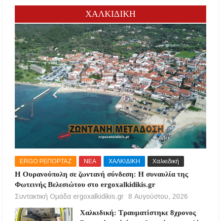
ΧΑΛΚΙΔΙΚΗ
ERGO ΡΕΠΟΡΤΑΖ
ΝΕΑ
ΧΑΛΚΙΔΙΚΗ
Χαλκιδική
Η Ουρανούπολη σε ζωντανή σύνδεση: Η συναυλία της
Φωτεινής Βελεσιώτου στο ergoxalkidikis.gr
Συντακτική Ομάδα ergoxalkidikis.gr
8 Αυγούστου, 2026
Χαλκιδική: Τραυματίστηκε 8χρονος