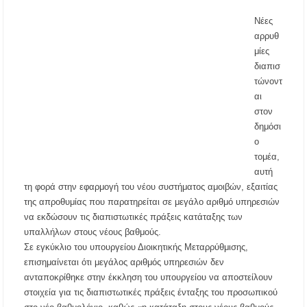
λόγω υψηλού κινδύνου πυρκαγιάς
Νέες
αρρυθ
Η Ελένη Τσαλιγοπούλου στη Σιθωνία –
μίες
Συναυλία στο Γυμνάσιο Νέου Μαρμαρά
διαπισ
τώνοντ
Συναγερμός στον Στανό Χαλκιδικής: Απόπειρα
αι
τηλεφωνικής εξαπάτησης ανηλίκου – Έκκληση
προς όλους τους γονείς
στον
δημόσι
ο
Δράση περισυλλογής αδέσποτων ζώων στα
Πυργαδίκια Χαλκιδικής στις 12 Αυγούστου
τομέα,
αυτή
τη φορά στην εφαρμογή του νέου συστήματος αμοιβών, εξαιτίας
Λαϊκές μελωδίες στην πλατεία του Πολυγύρου
με την ορχήστρα «Το Λαϊκόν»
της απροθυμίας που παρατηρείται σε μεγάλο αριθμό υπηρεσιών
να εκδώσουν τις διαπιστωτικές πράξεις κατάταξης των
υπαλλήλων στους νέους βαθμούς.
Υποχρεωτικά μέσω τράπεζας τα ενοίκια από
την 1η Οκτωβρίου 2026 – Τι αλλάζει για
Σε εγκύκλιο του υπουργείου Διοικητικής Μεταρρύθμισης,
ιδιοκτήτες και ενοικιαστές
επισημαίνεται ότι μεγάλος αριθμός υπηρεσιών δεν
ανταποκρίθηκε στην έκκληση του υπουργείου να αποστείλουν
Έως 30.000 ευρώ επιδότηση για αγορά
στοιχεία για τις διαπιστωτικές πράξεις ένταξης του προσωπικού
ηλεκτρικού οχήματος – Ποιοι είναι οι