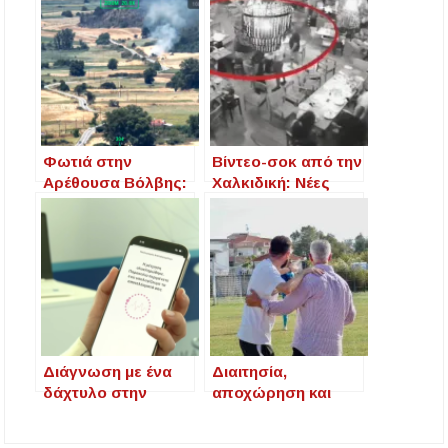
Εγκρίθηκε η λειτουργία τμήματος της Σ.Α.Ε.Κ.
Μουδανιών στον Πολύγυρο– Δικαίωση της
διεκδίκησης του Δήμου Πολυγύρου
Η ΕΥΑΘ επεκτείνεται στη Χαλκιδική – Τι
αλλάζει με τον νέο νόμο για ύδρευση και
αποχέτευση
Φωτιά στην
Βίντεο-σοκ από την
Αρέθουσα Βόλβης:
Χαλκιδική: Νέες
Drone κατέγραψε τη
αποκαλύψεις για
στιγμή έναρξης –
την εμπλοκή της
Αναζητείται
μαφίας
22χρονος για
εμπλοκή
Διάγνωση με ένα
Διαιτησία,
δάχτυλο στην
αποχώρηση και
κάμερα του κινητού
αστυνομική
– Δείτε πώς
εμπλοκή: Ένα