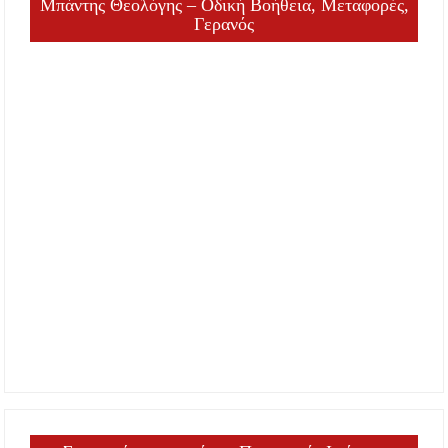
Μπάντης Θεολόγης – Οδική Βοήθεια, Μεταφορές,
Γερανός