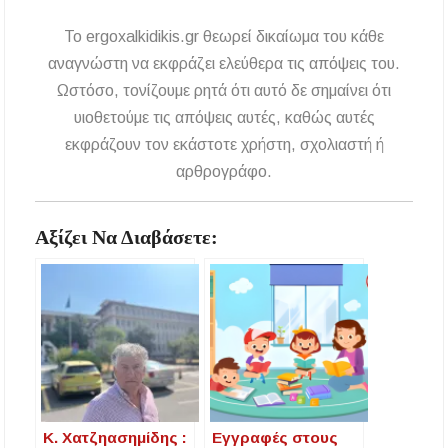
Μεταμόρφωση του Σωτήρος: Ο συμβολισμός
των σταφυλιών που ευλογούνται στις εκκλησίες
To ergoxalkidikis.gr θεωρεί δικαίωμα του κάθε
αναγνώστη να εκφράζει ελεύθερα τις απόψεις του.
Μουσική Εκδήλωση της Φιλαρμονικής
Ωστόσο, τονίζουμε ρητά ότι αυτό δε σημαίνει ότι
Μεγάλης Παναγίας
υιοθετούμε τις απόψεις αυτές, καθώς αυτές
εκφράζουν τον εκάστοτε χρήστη, σχολιαστή ή
Πτώση στις τιμές των καυσίμων: Κάτω από τα
2 ευρώ η αμόλυβδη μέσα στην εβδομάδα
αρθρογράφο.
ΔΥΠΑ: Νέες 8.000 θέσεις εργασίας για
ανέργους ηλικίας 55 έως 67 ετών – Στους
Αξίζει Να Διαβάσετε:
43.000 οι συνολικοί ωφελούμενοι
Δεκαπενταύγουστος 2026 στη Μεγάλη Παναγία
Χαλκιδικής – Το πρόγραμμα των ιερών
ακολουθιών
Η Φωτεινή Βελεσιώτου έρχεται στην
Ουρανούπολη για μια μοναδική συναυλία στον
Πύργο
Κ. Χατζηασημίδης :
Εγγραφές στους