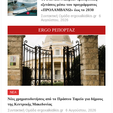
εξετάσεις μέσω του προγράμματος
«ΠΡΟΛΑΜΒΑΝΩ» έως το 2030
Συντακτική Ομάδα ergoxalkidikis.gr
6
Αυγούστου, 2026
ERGO ΡΕΠΟΡΤΑΖ
ΝΕΑ
Νέες χρηματοδοτήσεις από το Πράσινο Ταμείο για δήμους
της Κεντρικής Μακεδονίας
Συντακτική Ομάδα ergoxalkidikis.gr
6 Αυγούστου, 2026