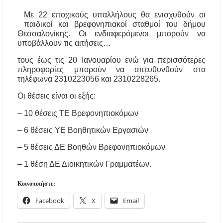
αναβάθμιση του Μουσικού Γυμνασίου Νέας
Με 22 εποχικούς υπαλλήλους θα ενισχυθούν οι
Προποντίδας
παιδικοί και βρεφονηπιακοί σταθμοί του δήμου
Θεσσαλονίκης. Οι ενδιαφερόμενοι μπορούν να
Δήμος Κασσάνδρας: Εντός μικροβιολογικών
υποβάλλουν τις αιτήσεις…
ορίων το νερό στη Σίβηρη – Τέλος η
προληπτική απαγόρευση χρήσης
τους έως τις 20 Ιανουαρίου ενώ για περισσότερες
πληροφορίες μπορούν να απευθυνθούν στα
τηλέφωνα 2310223056 και 2310228265.
Ιερά Πανήγυρις: Κοιμήσεως Θεοτόκου
Πορταριάς Χαλκιδικής
Οι θέσεις είναι οι εξής:
ΥΓΙΑΙΝΕΙΝ: Δωρεάν προληπτικές εξετάσεις
– 10 θέσεις ΤΕ Βρεφονηπιοκόμων
μέσω του προγράμματος «ΠΡΟΛΑΜΒΑΝΩ»
έως το 2030
– 6 θέσεις ΥΕ Βοηθητικών Εργασιών
– 5 θέσεις ΔΕ Βοηθών Βρεφονηπιοκόμων
Σίβηρη Χαλκιδικής: Απαγόρευση χρήσης του
νερού για πόση μετά από μικροβιολογική
– 1 θέση ΔΕ Διοικητικών Γραμματέων.
επιβάρυνση
Κοινοποιήστε:
Χαλκιδική: Οι ουρές στα σύνορα των Ευζώνων
«φρενάρουν» τον τουρισμό – Πολύωρη αναμονή
Facebook
X
Email
και απώλειες στις κρατήσεις