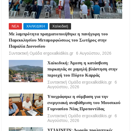
ΝΕΑ
ΧΑΛΚΙΔΙΚΗ
Χαλκιδική
Με λαμπρότητα πραγματοποιήθηκε η πανήγυρη του
Παρεκκλησίου Μεταμορφώσεως του Σωτήρος στην
Παραλία Διονυσίου
Συντακτική Ομάδα ergoxalkidikis.gr
6 Αυγούστου, 2026
Χαλκιδική: Άμεση η κατάσβεση
πυρκαγιάς σε χαμηλή βλάστηση στην
περιοχή του Πόρτο Καρράς
Συντακτική Ομάδα ergoxalkidikis.gr
6
Αυγούστου, 2026
Υπογράφηκε η σύμβαση για την
ενεργειακή αναβάθμιση του Μουσικού
Γυμνασίου Νέας Προποντίδας
Συντακτική Ομάδα ergoxalkidikis.gr
6
Αυγούστου, 2026
ΥΓΙΑΙΝΕΙΝ: Δωρεάν προληπτικές