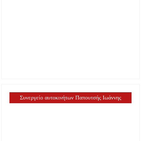
Συνεργείο αυτοκινήτων Παπουτσής Ιωάννης