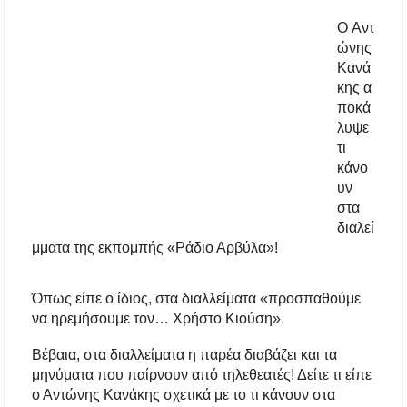
διεκδίκησης του Δήμου Πολυγύρου
Ο Αντ
ώνης
Η ΕΥΑΘ επεκτείνεται στη Χαλκιδική – Τι
Κανά
αλλάζει με τον νέο νόμο για ύδρευση και
αποχέτευση
κης α
ποκά
λυψε
Χαλκιδική: Νεκρός 69χρονος λουόμενος στην
παραλία Σίβηρης
τι
κάνο
υν
Διακοπές ρεύματος σε περιοχές της Χαλκιδικής
– Πότε και πού θα σημειωθούν
στα
διαλεί
μματα της εκπομπής «Ράδιο Αρβύλα»!
Νέες χρηματοδοτήσεις από το Πράσινο Ταμείο
για δήμους της Κεντρικής Μακεδονίας
Όπως είπε ο ίδιος, στα διαλλείματα «προσπαθούμε
Με λαμπρότητα πραγματοποιήθηκε η
να ηρεμήσουμε τον… Χρήστο Κιούση».
πανήγυρη του Παρεκκλησίου Μεταμορφώσεως
του Σωτήρος στην Παραλία Διονυσίου
Βέβαια, στα διαλλείματα η παρέα διαβάζει και τα
μηνύματα που παίρνουν από τηλεθεατές! Δείτε τι είπε
Έρευνα απαντάει: Πόσο χρόνο κερδίζουμε
ο Αντώνης Κανάκης σχετικά με το τι κάνουν στα
υπερβαίνοντας το όριο ταχύτητας;