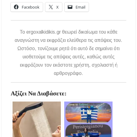
έως το 2030
Facebook
X
Email
Σίβηρη Χαλκιδικής: Απαγόρευση χρήσης του
νερού για πόση μετά από μικροβιολογική
επιβάρυνση
To ergoxalkidikis.gr θεωρεί δικαίωμα του κάθε
αναγνώστη να εκφράζει ελεύθερα τις απόψεις του.
Χαλκιδική: Οι ουρές στα σύνορα των Ευζώνων
«φρενάρουν» τον τουρισμό – Πολύωρη αναμονή
Ωστόσο, τονίζουμε ρητά ότι αυτό δε σημαίνει ότι
και απώλειες στις κρατήσεις
υιοθετούμε τις απόψεις αυτές, καθώς αυτές
εκφράζουν τον εκάστοτε χρήστη, σχολιαστή ή
αρθρογράφο.
Αξίζει Να Διαβάσετε: