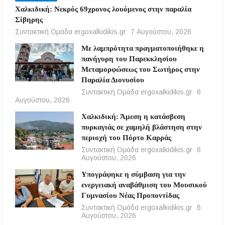
Χαλκιδική: Νεκρός 69χρονος λουόμενος στην παραλία
Σίβηρης
Συντακτική Ομάδα ergoxalkidikis.gr
7 Αυγούστου, 2026
Με λαμπρότητα πραγματοποιήθηκε η
πανήγυρη του Παρεκκλησίου
Μεταμορφώσεως του Σωτήρος στην
Παραλία Διονυσίου
Συντακτική Ομάδα ergoxalkidikis.gr
6
Αυγούστου, 2026
Χαλκιδική: Άμεση η κατάσβεση
πυρκαγιάς σε χαμηλή βλάστηση στην
περιοχή του Πόρτο Καρράς
Συντακτική Ομάδα ergoxalkidikis.gr
6
Αυγούστου, 2026
Υπογράφηκε η σύμβαση για την
ενεργειακή αναβάθμιση του Μουσικού
Γυμνασίου Νέας Προποντίδας
Συντακτική Ομάδα ergoxalkidikis.gr
6
Αυγούστου, 2026