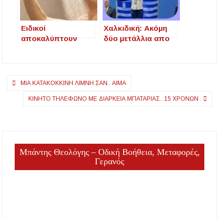
Ειδικοί
Χαλκιδική: Ακόμη
αποκαλύπτουν
δύο μετάλλια απο
τους λόγους που
την Εσθονία που
είναι καλύτερο να
μας κάνουν
κάνετε ντους το
περήφανους
Πλοήγηση
βράδυ
ΜΙΑ ΚΑΤΑΚΌΚΚΙΝΗ ΛΊΜΝΗ ΣΑΝ.. ΑΊΜΑ
άρθρων
ΚΙΝΗΤΌ ΤΗΛΈΦΩΝΟ ΜΕ ΔΙΆΡΚΕΙΑ ΜΠΑΤΑΡΊΑΣ.. 15 ΧΡΌΝΩΝ
Μπάντης Θεολόγης – Οδική Βοήθεια, Μεταφορές,
Γερανός