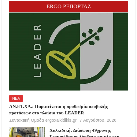
ERGO ΡΕΠΟΡΤΑΖ
ΝΕΑ
ΑΝ.ΕΤ.ΧΑ.: Παρατείνεται η προθεσμία υποβολής
προτάσεων στο πλαίσιο του LEADER
Συντακτική Ομάδα ergoxalkidikis.gr
7 Αυγούστου, 2026
Χαλκιδική: Διάσωση 49χρονης
Γερμανίδας σε δύσβατο σημείο στη