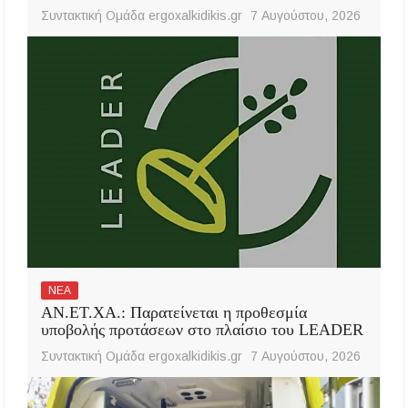
Συντακτική Ομάδα ergoxalkidikis.gr
7 Αυγούστου, 2026
ΝΕΑ
ΑΝ.ΕΤ.ΧΑ.: Παρατείνεται η προθεσμία
υποβολής προτάσεων στο πλαίσιο του LEADER
Συντακτική Ομάδα ergoxalkidikis.gr
7 Αυγούστου, 2026