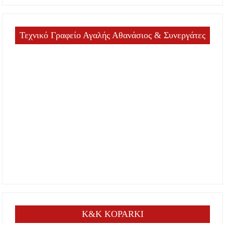
Τεχνικό Γραφείο Αγαλής Αθανάσιος & Συνεργάτες
K&K KOPARKI