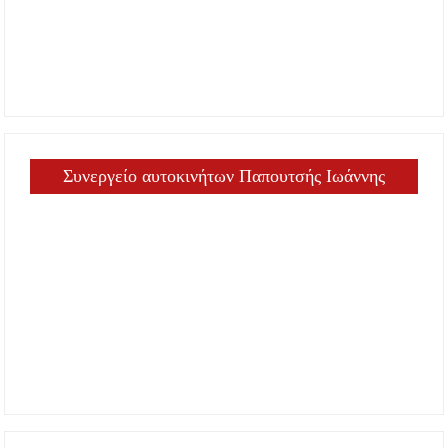
Συνεργείο αυτοκινήτων Παπουτσής Ιωάννης