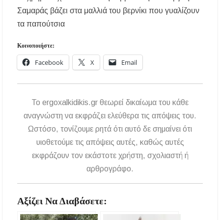
Κασσάνδρα
Σαμαράς βάζει στα μαλλιά του βερνίκι που γυαλίζουν
τα παπούτσια
Χαλκιδική: Νεκρός 68χρονος λουόμενος στην
παραλία της Νέας Ποτίδαιας
Κοινοποιήστε:
Facebook
X
Email
Χαλκιδική: Πρωταθλήτρια στις καταγγελίες
για παραλίες – Σφραγίσεις και πρόστιμα μετά
τους ελέγχους
To ergoxalkidikis.gr θεωρεί δικαίωμα του κάθε
Εγκρίθηκε η λειτουργία τμήματος της Σ.Α.Ε.Κ.
Μουδανιών στον Πολύγυρο– Δικαίωση της
αναγνώστη να εκφράζει ελεύθερα τις απόψεις του.
διεκδίκησης του Δήμου Πολυγύρου
Ωστόσο, τονίζουμε ρητά ότι αυτό δε σημαίνει ότι
υιοθετούμε τις απόψεις αυτές, καθώς αυτές
Η ΕΥΑΘ επεκτείνεται στη Χαλκιδική – Τι
αλλάζει με τον νέο νόμο για ύδρευση και
εκφράζουν τον εκάστοτε χρήστη, σχολιαστή ή
αποχέτευση
αρθρογράφο.
Χαλκιδική: Νεκρός 69χρονος λουόμενος στην
παραλία Σίβηρης
Αξίζει Να Διαβάσετε:
Διακοπές ρεύματος σε περιοχές της Χαλκιδικής