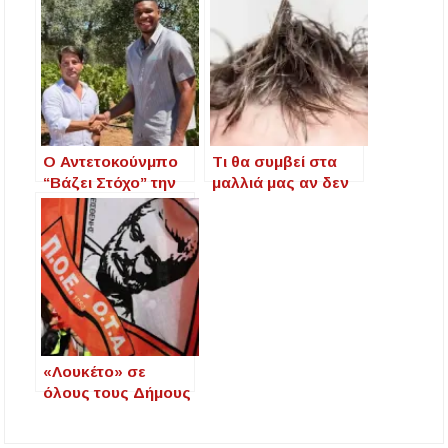
– Πότε και πού θα σημειωθούν
Νέες χρηματοδοτήσεις από το Πράσινο Ταμείο
για δήμους της Κεντρικής Μακεδονίας
Με λαμπρότητα πραγματοποιήθηκε η
πανήγυρη του Παρεκκλησίου Μεταμορφώσεως
του Σωτήρος στην Παραλία Διονυσίου
Ο Αντετοκούνμπο
Τι θα συμβεί στα
“Βάζει Στόχο” την
μαλλιά μας αν δεν
Έρευνα απαντάει: Πόσο χρόνο κερδίζουμε
Οινοποιία
τα λούσουμε για 7
υπερβαίνοντας το όριο ταχύτητας;
Τσάνταλη στη
ημέρες;
Χαλκιδική!
Χαλκιδική: Άμεση η κατάσβεση πυρκαγιάς σε
χαμηλή βλάστηση στην περιοχή του Πόρτο
Καρράς
Η ΘΕΙΑ ΜΕΤΑΜΟΡΦΩΣΙΣ ΤΟΥ ΣΩΤΗΡΟΣ
ΗΜΩΝ ΙΗΣΟΥ ΧΡΙΣΤΟΥ ΣΤΟ
«Λουκέτο» σε
ΠΛΑΤΑΝΟΧΩΡΙ ΚΑΙ ΣΤΗ ΣΑΡΑΚΗΝΑ
όλους τους Δήμους
βάζει η ΠΟΕ-ΟΤΑ
Υπογράφηκε η σύμβαση για την ενεργειακή
στις 21 Μαρτίου
αναβάθμιση του Μουσικού Γυμνασίου Νέας