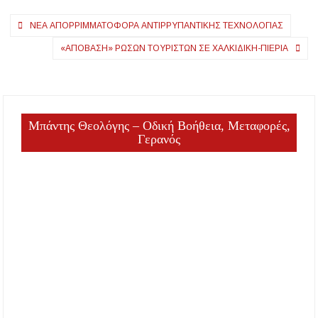
Προποντίδας
Πλοήγηση
ΝΈΑ ΑΠΟΡΡΙΜΜΑΤΟΦΌΡΑ ΑΝΤΙΡΡΥΠΑΝΤΙΚΉΣ ΤΕΧΝΟΛΟΓΊΑΣ
Δήμος Κασσάνδρας: Εντός μικροβιολογικών
άρθρων
ορίων το νερό στη Σίβηρη – Τέλος η
«ΑΠΌΒΑΣΗ» ΡΏΣΩΝ ΤΟΥΡΙΣΤΏΝ ΣΕ ΧΑΛΚΙΔΙΚΉ-ΠΙΕΡΊΑ
προληπτική απαγόρευση χρήσης
Ιερά Πανήγυρις: Κοιμήσεως Θεοτόκου
Πορταριάς Χαλκιδικής
Μπάντης Θεολόγης – Οδική Βοήθεια, Μεταφορές,
Γερανός