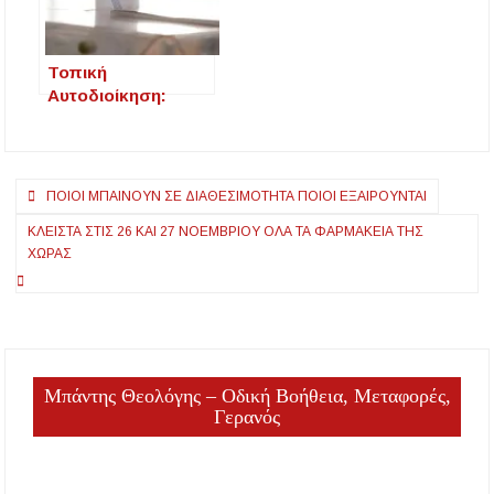
Τοπική
Αυτοδιοίκηση:
Αλλάζουν όλα στην
εκλογή των
δημάρχων – Ποιες
Πλοήγηση
ανατροπές φέρνει
ΠΟΙΟΙ ΜΠΑΊΝΟΥΝ ΣΕ ΔΙΑΘΕΣΙΜΌΤΗΤΑ ΠΟΙΟΙ ΕΞΑΙΡΟΎΝΤΑΙ
το νομοσχέδιο
άρθρων
ΚΛΕΙΣΤΆ ΣΤΙΣ 26 ΚΑΙ 27 ΝΟΕΜΒΡΊΟΥ ΌΛΑ ΤΑ ΦΑΡΜΑΚΕΊΑ ΤΗΣ
ΧΏΡΑΣ
Μπάντης Θεολόγης – Οδική Βοήθεια, Μεταφορές,
Γερανός