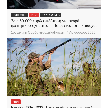
auto-moto
ΝΕΑ
ΟΙΚΟΝΟΜΙΑ
Έως 30.000 ευρώ επιδότηση για αγορά
ηλεκτρικού οχήματος – Ποιοι είναι οι δικαιούχοι
Συντακτική Ομάδα ergoxalkidikis.gr
7 Αυγούστου, 2026
ΝΕΑ
Κυνήγι 2026-2027: Πότε ανοίγει η κυνηγετική