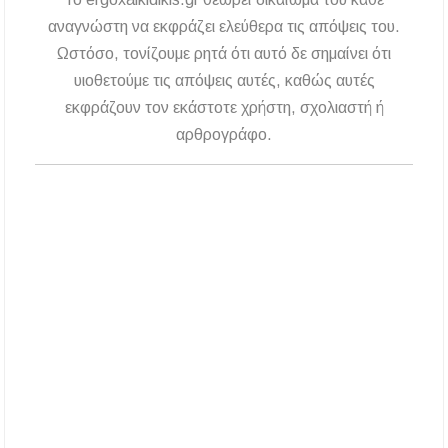
αποχέτευση
αναγνώστη να εκφράζει ελεύθερα τις απόψεις του.
Χαλκιδική: Νεκρός 69χρονος λουόμενος στην
Ωστόσο, τονίζουμε ρητά ότι αυτό δε σημαίνει ότι
παραλία Σίβηρης
υιοθετούμε τις απόψεις αυτές, καθώς αυτές
εκφράζουν τον εκάστοτε χρήστη, σχολιαστή ή
Διακοπές ρεύματος σε περιοχές της Χαλκιδικής
– Πότε και πού θα σημειωθούν
αρθρογράφο.
Νέες χρηματοδοτήσεις από το Πράσινο Ταμείο
για δήμους της Κεντρικής Μακεδονίας
Με λαμπρότητα πραγματοποιήθηκε η
πανήγυρη του Παρεκκλησίου Μεταμορφώσεως
του Σωτήρος στην Παραλία Διονυσίου
Έρευνα απαντάει: Πόσο χρόνο κερδίζουμε
υπερβαίνοντας το όριο ταχύτητας;
Χαλκιδική: Άμεση η κατάσβεση πυρκαγιάς σε
χαμηλή βλάστηση στην περιοχή του Πόρτο
Καρράς