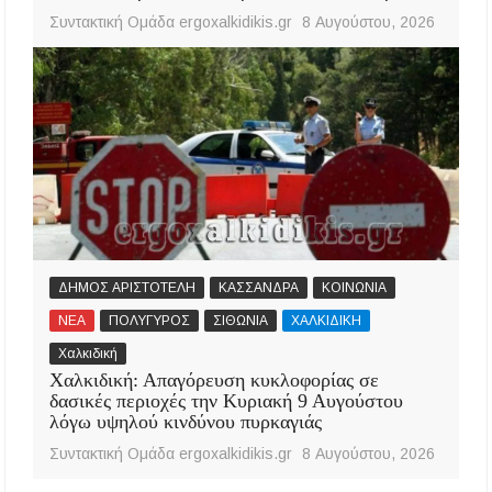
Συντακτική Ομάδα ergoxalkidikis.gr
8 Αυγούστου, 2026
ΔΗΜΟΣ ΑΡΙΣΤΟΤΕΛΗ
ΚΑΣΣΑΝΔΡΑ
ΚΟΙΝΩΝΙΑ
ΝΕΑ
ΠΟΛΥΓΥΡΟΣ
ΣΙΘΩΝΙΑ
ΧΑΛΚΙΔΙΚΗ
Χαλκιδική
Χαλκιδική: Απαγόρευση κυκλοφορίας σε
δασικές περιοχές την Κυριακή 9 Αυγούστου
λόγω υψηλού κινδύνου πυρκαγιάς
Συντακτική Ομάδα ergoxalkidikis.gr
8 Αυγούστου, 2026