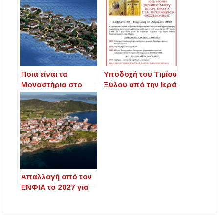
αναζητούν οι
Καταφύγιο
Έλληνες καταθέτες
Στρατωνίου με
– Αιτία τα χαμηλά
Έργο 780.000€
επιτόκια
Ποια είναι τα
Υποδοχή του Τιμίου
Μοναστήρια στο
Ξύλου από την Ιερά
Άγιο Όρος
Μονή
Χαλκιδική
Ξηροποτάμου
Αγίου Όρους στα
Πετροκέρασα
Θεσσαλονίκης
Απαλλαγή από τον
ΕΝΦΙΑ το 2027 για
δεκάδες χωριά και
οικισμούς της
Χαλκιδικής