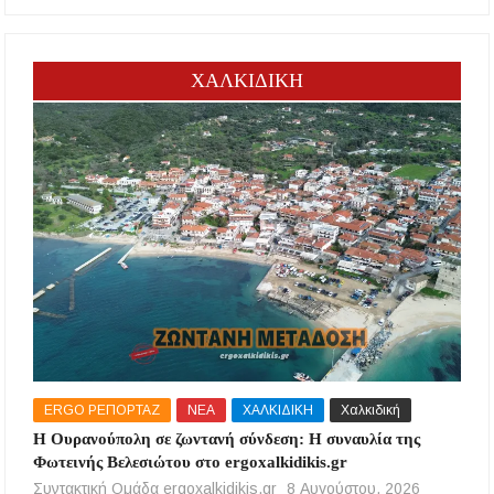
ΧΑΛΚΙΔΙΚΗ
ERGO ΡΕΠΟΡΤΑΖ
ΝΕΑ
ΧΑΛΚΙΔΙΚΗ
Χαλκιδική
Η Ουρανούπολη σε ζωντανή σύνδεση: Η συναυλία της
Φωτεινής Βελεσιώτου στο ergoxalkidikis.gr
Συντακτική Ομάδα ergoxalkidikis.gr
8 Αυγούστου, 2026