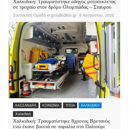
Χαλκιδική: Τραυματίστηκε οδηγός μοτοσικλέτας
σε τροχαίο στον δρόμο Ολυμπιάδας – Σταυρού
Συντακτική Ομάδα ergoxalkidikis.gr
8 Αυγούστου, 2026
ΚΑΣΣΑΝΔΡΑ
ΚΟΙΝΩΝΙΑ
ΥΓΕΙΑ
ΧΑΛΚΙΔΙΚΗ
Χαλκιδική
Χαλκιδική: Τραυματίστηκε 8χρονος Βρετανός
ενώ έκανε βουτιά σε παραλία στο Παλιούρι