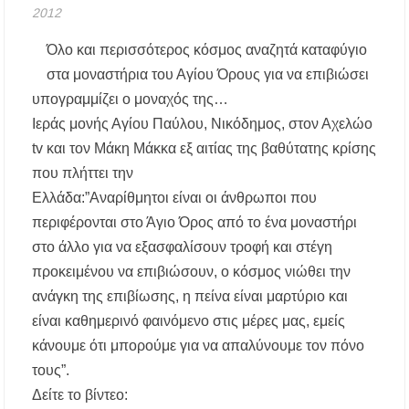
2012
Συναυλία στο Γυμνάσιο Νέου Μαρμαρά
Όλο και περισσότερος κόσμος αναζητά καταφύγιο
Συναγερμός στον Στανό Χαλκιδικής: Απόπειρα
τηλεφωνικής εξαπάτησης ανηλίκου – Έκκληση
στα μοναστήρια του Αγίου Όρους για να επιβιώσει
προς όλους τους γονείς
υπογραμμίζει ο μοναχός της…
Ιεράς μονής Αγίου Παύλου, Νικόδημος, στον Αχελώο
Δράση περισυλλογής αδέσποτων ζώων στα
Πυργαδίκια Χαλκιδικής στις 12 Αυγούστου
tv και τον Μάκη Μάκκα εξ αιτίας της βαθύτατης κρίσης
που πλήττει την
Λαϊκές μελωδίες στην πλατεία του Πολυγύρου
Ελλάδα:”Αναρίθμητοι είναι οι άνθρωποι που
με την ορχήστρα «Το Λαϊκόν»
περιφέρονται στο Άγιο Όρος από το ένα μοναστήρι
στο άλλο για να εξασφαλίσουν τροφή και στέγη
Υποχρεωτικά μέσω τράπεζας τα ενοίκια από
την 1η Οκτωβρίου 2026 – Τι αλλάζει για
προκειμένου να επιβιώσουν, ο κόσμος νιώθει την
ιδιοκτήτες και ενοικιαστές
ανάγκη της επιβίωσης, η πείνα είναι μαρτύριο και
είναι καθημερινό φαινόμενο στις μέρες μας, εμείς
Έως 30.000 ευρώ επιδότηση για αγορά
ηλεκτρικού οχήματος – Ποιοι είναι οι
κάνουμε ότι μπορούμε για να απαλύνουμε τον πόνο
δικαιούχοι
τους”.
Δείτε το βίντεο:
Κυνήγι 2026-2027: Πότε ανοίγει η κυνηγετική