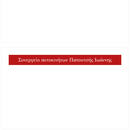
Συνεργείο αυτοκινήτων Παπουτσής Ιωάννης