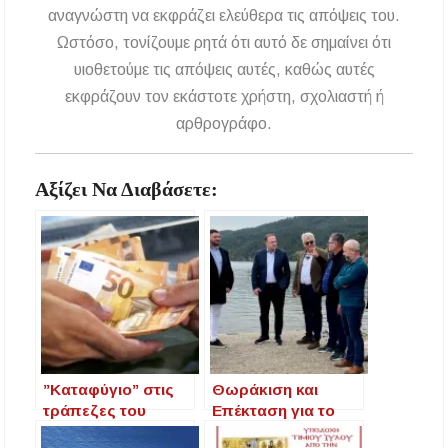
αναγνώστη να εκφράζει ελεύθερα τις απόψεις του.
Η ΕΥΑΘ επεκτείνεται στη Χαλκιδική – Τι
Ωστόσο, τονίζουμε ρητά ότι αυτό δε σημαίνει ότι
αλλάζει με τον νέο νόμο για ύδρευση και
αποχέτευση
υιοθετούμε τις απόψεις αυτές, καθώς αυτές
εκφράζουν τον εκάστοτε χρήστη, σχολιαστή ή
Χαλκιδική: Νεκρός 69χρονος λουόμενος στην
αρθρογράφο.
παραλία Σίβηρης
Αξίζει Να Διαβάσετε:
”Καταφύγιο” στις
Θωράκιση και
τράπεζες του
Επέκταση για το
εξωτερικού
Αλιευτικό