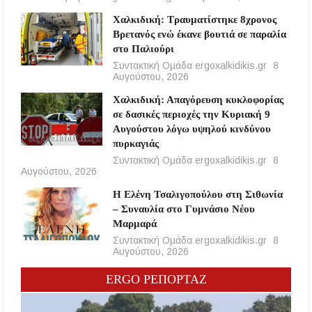
Χαλκιδική: Τραυματίστηκε 8χρονος
Βρετανός ενώ έκανε βουτιά σε παραλία
στο Παλιούρι
Συντακτική Ομάδα ergoxalkidikis.gr
8
Αυγούστου, 2026
Χαλκιδική: Απαγόρευση κυκλοφορίας
σε δασικές περιοχές την Κυριακή 9
Αυγούστου λόγω υψηλού κινδύνου
πυρκαγιάς
Συντακτική Ομάδα ergoxalkidikis.gr
8
Αυγούστου, 2026
Η Ελένη Τσαλιγοπούλου στη Σιθωνία
– Συναυλία στο Γυμνάσιο Νέου
Μαρμαρά
Συντακτική Ομάδα ergoxalkidikis.gr
8
Αυγούστου, 2026
ERGO ΡΕΠΟΡΤΑΖ