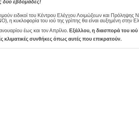
ς δύο εβδομάδες!
ην περιοχή του Πόρτο Καρράς
ιμούν ειδικοί του Κέντρου Ελέγχου Λοιμώξεων και Πρόληψης
ΤΟΥ ΣΤΟ ΠΛΑΤΑΝΟΧΩΡΙ ΚΑΙ ΣΤΗ ΣΑΡΑΚΗΝΑ
), η κυκλοφορία του ιού της γρίπης θα είναι αυξημένη στην 
κού Γυμνασίου Νέας Προποντίδας
Ιανουαρίου έως και τον Απρίλιο.
Εξάλλου, η διασπορά του ιού 
ηρη – Τέλος η προληπτική απαγόρευση χρήσης
ς κλιματικές συνθήκες όπως αυτές που επικρατούν.