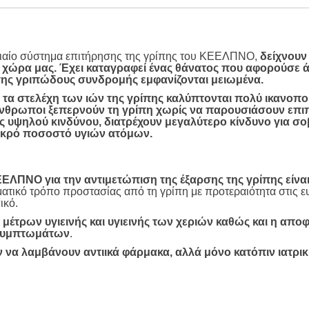
διαίο σύστημα επιτήρησης της γρίπης του ΚΕΕΛΠΝΟ,
δείχνουν
τη χώρα μας. Έχει καταγραφεί ένας θάνατος που αφορούσε 
 της γριπώδους συνδρομής εμφανίζονται μειωμένα.
α τα στελέχη των ιών της γρίπης καλύπτονται πολύ ικανοπο
ς άνθρωποι ξεπερνούν τη γρίπη χωρίς να παρουσιάσουν επι
 υψηλού κινδύνου, διατρέχουν μεγαλύτερο κίνδυνο για σ
μικρό ποσοστό υγιών ατόμων.
ΕΛΠΝΟ για την αντιμετώπιση της έξαρσης της γρίπης είναι
ματικό τρόπο προστασίας από τη γρίπη με προτεραιότητα στις 
ικό.
μέτρων υγιεινής και υγιεινής των χεριών καθώς και η απο
 συμπτωμάτων
.
 να λαμβάνουν αντιικά φάρμακα, αλλά μόνο κατόπιν ιατρι