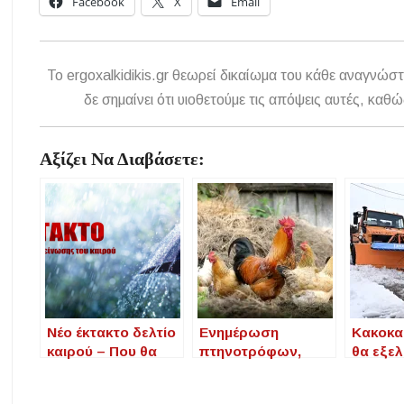
Facebook
X
Email
To ergoxalkidikis.gr θεωρεί δικαίωμα του κάθε αναγνώστ
δε σημαίνει ότι υιοθετούμε τις απόψεις αυτές, κ
Αξίζει Να Διαβάσετε:
Νέο έκτακτο δελτίο
Eνημέρωση
Κακοκα
καιρού – Που θα
πτηνοτρόφων,
θα εξελ
«χτυπήσει» η
κατόχων οικόσιτων
φαινόμε
κακοκαιρία
πουλερικών,
επόμεν