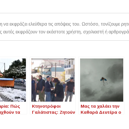
η να εκφράζει ελεύθερα τις απόψεις του. Ωστόσο, τονίζουμε ρητ
αθώς αυτές εκφράζουν τον εκάστοτε χρήστη, σχολιαστή ή αρθρογρ
ιρία: Πώς
Κτηνοτρόφοι
Μας τα χαλάει την
ιχθούν τα
Γαλάτιστας: Ζητούν
Καθαρά Δευτέρα ο
να τις
τον εμβολιασμό
καιρός – Οι
ες ώρες –
των αιγοπροβάτων
περιοχές που θα