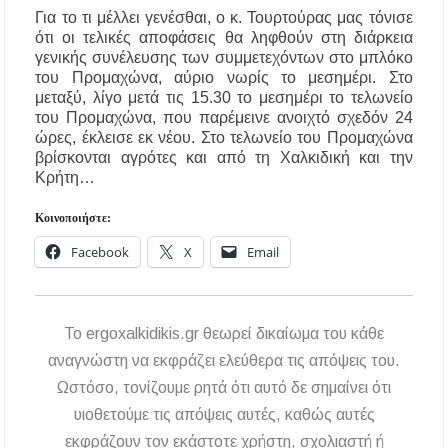
Για το τι μέλλει γενέσθαι, ο κ. Τουρτούρας μας τόνισε
Αναβαθμίζεται η πρόσβαση στο Δεβελίκι
Γοματίου με οδικό έργο 500.000 €
ότι οι τελικές αποφάσεις θα ληφθούν στη διάρκεια
γενικής συνέλευσης των συμμετεχόντων στο μπλόκο
του Προμαχώνα, αύριο νωρίς το μεσημέρι. Στο
Ιωάννης Γιώργος: «Εγκρίθηκε η λειτουργία
μεταξύ, λίγο μετά τις 15.30 το μεσημέρι το τελωνείο
εκτός έδρας τμήματος Σ.Α.Ε.Κ. στον Πολύγυρο
– Ένα σημαντικό βήμα για την πλήρη
του Προμαχώνα, που παρέμεινε ανοιχτό σχεδόν 24
επαναλειτουργία της δομής»
ώρες, έκλεισε εκ νέου. Στο τελωνείο του Προμαχώνα
βρίσκονται αγρότες και από τη Χαλκιδική και την
Κρήτη…
Η Κεντρική Μακεδονία ανοίγει τον δρόμο του
οινοτουρισμού σε Ηνωμένο Βασίλειο και
Αυστραλία
Κοινοποιήστε:
Facebook
X
Email
To ergoxalkidikis.gr θεωρεί δικαίωμα του κάθε
αναγνώστη να εκφράζει ελεύθερα τις απόψεις του.
Ωστόσο, τονίζουμε ρητά ότι αυτό δε σημαίνει ότι
υιοθετούμε τις απόψεις αυτές, καθώς αυτές
εκφράζουν τον εκάστοτε χρήστη, σχολιαστή ή