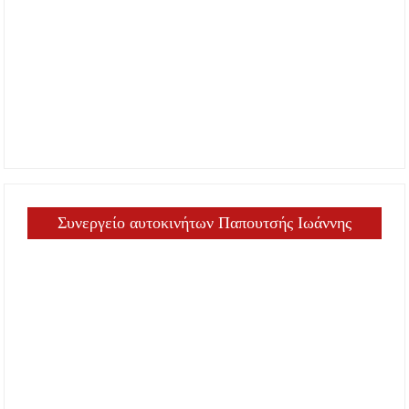
Συνεργείο αυτοκινήτων Παπουτσής Ιωάννης