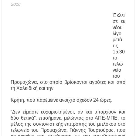
2016
Δήμος Κασσάνδρας: Εντός μικροβιολογικών
ορίων το νερό στη Σίβηρη – Τέλος η
προληπτική απαγόρευση χρήσης
Έκλει
σε εκ
νέου
Ιερά Πανήγυρις: Κοιμήσεως Θεοτόκου
Πορταριάς Χαλκιδικής
λίγο
μετά
τις
ΥΓΙΑΙΝΕΙΝ: Δωρεάν προληπτικές εξετάσεις
15.30
μέσω του προγράμματος «ΠΡΟΛΑΜΒΑΝΩ»
έως το 2030
το
τελω
νείο
Σίβηρη Χαλκιδικής: Απαγόρευση χρήσης του
του
νερού για πόση μετά από μικροβιολογική
επιβάρυνση
Προμαχώνα, στο οποίο βρίσκονται αγρότες και από
τη Χαλκιδική και την
Χαλκιδική: Οι ουρές στα σύνορα των Ευζώνων
Κρήτη, που παρέμεινε ανοιχτό σχεδόν 24 ώρες.
«φρενάρουν» τον τουρισμό – Πολύωρη αναμονή
και απώλειες στις κρατήσεις
“Δεν είμαστε ευχαριστημένοι, αν και υπάρχουν και
δύο θετικά”, επισήμανε, μιλώντας στο ΑΠΕ-ΜΠΕ, το
Μεταμόρφωση του Σωτήρος: Ο συμβολισμός
μέλος της συντονιστικής επιτροπής του μπλόκου στο
των σταφυλιών που ευλογούνται στις εκκλησίες
τελωνείο του Προμαχώνα, Γιάννης Τουρτούρας, που