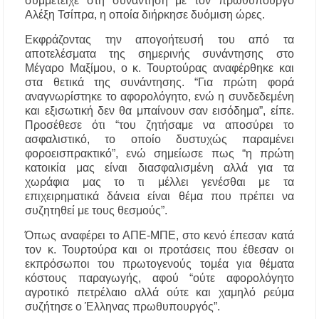
συμμετείχε στη συνάντηση με τον πρωθυπουργό
Μουσική Εκδήλωση της Φιλαρμονικής
Αλέξη Τσίπρα, η οποία διήρκησε δυόμιση ώρες.
Μεγάλης Παναγίας
Εκφράζοντας την απογοήτευσή του από τα
αποτελέσματα της σημερινής συνάντησης στο
Πτώση στις τιμές των καυσίμων: Κάτω από τα
Μέγαρο Μαξίμου, ο κ. Τουρτούρας αναφέρθηκε και
2 ευρώ η αμόλυβδη μέσα στην εβδομάδα
στα θετικά της συνάντησης. “Για πρώτη φορά
αναγνωρίστηκε το αφορολόγητο, ενώ η συνδεδεμένη
ΔΥΠΑ: Νέες 8.000 θέσεις εργασίας για
και εξισωτική δεν θα μπαίνουν σαν εισόδημα”, είπε.
ανέργους ηλικίας 55 έως 67 ετών – Στους
Προσέθεσε ότι “του ζητήσαμε να αποσύρει το
43.000 οι συνολικοί ωφελούμενοι
ασφαλιστικό, το οποίο δυστυχώς παραμένει
φοροεισπρακτικό”, ενώ σημείωσε πως “η πρώτη
Δεκαπενταύγουστος 2026 στη Μεγάλη Παναγία
κατοικία μας είναι διασφαλισμένη αλλά για τα
Χαλκιδικής – Το πρόγραμμα των ιερών
χωράφια μας το τι μέλλει γενέσθαι με τα
ακολουθιών
επιχειρηματικά δάνεια είναι θέμα που πρέπει να
συζητηθεί με τους θεσμούς”.
Η Φωτεινή Βελεσιώτου έρχεται στην
Ουρανούπολη για μια μοναδική συναυλία στον
Όπως αναφέρει το ΑΠΕ-ΜΠΕ, στο κενό έπεσαν κατά
Πύργο
τον κ. Τουρτούρα και οι προτάσεις που έθεσαν οι
εκπρόσωποι του πρωτογενούς τομέα για θέματα
«Τουρισμός για Όλους 2026-2027»: Άνοιξαν οι
κόστους παραγωγής, αφού “ούτε αφορολόγητο
αιτήσεις – Ποιοι υποβάλλουν σήμερα αίτηση
αγροτικό πετρέλαιο αλλά ούτε και χαμηλό ρεύμα
ανά ΑΦΜ
συζήτησε ο Έλληνας πρωθυπουργός”.