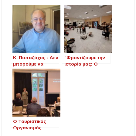
Κ. Παπαζάχος : Δεν
“Φροντίζουμε την
μπορούμε να
ιστορία μας: Ο
είμαστε σίγουροι
Λαογραφικός
ότι ο σεισμός στην
Χώρος της
Χαλκιδική ήταν ο
Ιερισσού λάμπει
κύριος –
ξανά”
Φυσιολογική η
μετασεισμική
ακολουθία
Ο Τουριστικός
Οργανισμός
Χαλκιδικής