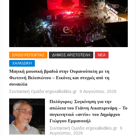
ERGO ΡΕΠΟΡΤΑΖ
ΔΗΜΟΣ ΑΡΙΣΤΟΤΕΛΗ
ΝΕΑ
ΧΑΛΚΙΔΙΚΗ
Μαγική μουσική βραδιά στην Ουρανούπολη με τη
Φωτεινή Βελεσιώτου – Εικόνες και στιγμές από τη
συναυλία
Συντακτική Ομάδα ergoxalkidikis.gr
9 Αυγούστου, 2026
Πολύγυρος: Συγκίνηση για την
απώλεια του Γιάννη Αικατερινάρη – Το
συγκινητικό «αντίο» του Δημάρχου
Γιώργου Εμμανουήλ
Συντακτική Ομάδα ergoxalkidikis.gr
9
Αυγούστου, 2026