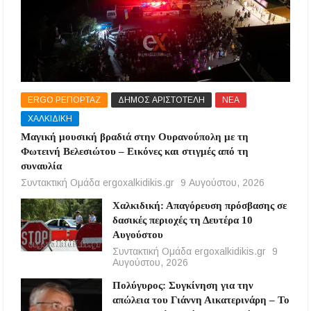
ERGO ΡΕΠΟΡΤΑΖ
ΔΗΜΟΣ ΑΡΙΣΤΟΤΕΛΗ
ΝΕΑ
ΧΑΛΚΙΔΙΚΗ
Μαγική μουσική βραδιά στην Ουρανούπολη με τη
Φωτεινή Βελεσιώτου – Εικόνες και στιγμές από τη
συναυλία
Συντακτική Ομάδα ergoxalkidikis.gr
9 Αυγούστου, 2026
Χαλκιδική: Απαγόρευση πρόσβασης σε
δασικές περιοχές τη Δευτέρα 10
Αυγούστου
Συντακτική Ομάδα ergoxalkidikis.gr
9
Αυγούστου, 2026
Πολύγυρος: Συγκίνηση για την
απώλεια του Γιάννη Αικατερινάρη – Το