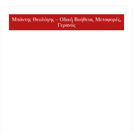
Μπάντης Θεολόγης – Οδική Βοήθεια, Μεταφορές,
Γερανός