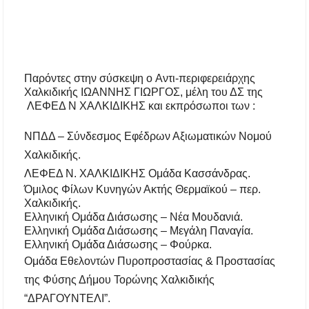
ΑΝ.ΕΤ.ΧΑ.: Παρατείνεται η προθεσμία
υποβολής προτάσεων στο πλαίσιο του LEADER
Χαλκιδική: Διάσωση 49χρονης Γερμανίδας σε
δύσβατο σημείο στη Συκιά
Παρόντες στην σύσκεψη ο
A
ντι-περιφερειάρχης
Χαλκιδικής ΙΩΑΝΝΗΣ ΓΙΩΡΓΟΣ, μέλη του ΔΣ της
ΛΕΦΕΔ Ν ΧΑΛΚΙΔΙΚΗΣ και εκπρόσωποι των :
ΝΠΔΔ – Σύνδεσμος Εφέδρων Αξιωματικών Νομού
Χαλκιδικής.
ΛΕΦΕΔ Ν. ΧΑΛΚΙΔΙΚΗΣ Ομάδα Κασσάνδρας.
Όμιλος Φίλων Κυνηγών Ακτής Θερμαϊκού – περ.
Χαλκιδικής.
Ελληνική Ομάδα Διάσωσης – Νέα Μουδανιά.
Ελληνική Ομάδα Διάσωσης – Μεγάλη Παναγία.
Ελληνική Ομάδα Διάσωσης – Φούρκα.
Ομάδα Εθελοντών Πυροπροστασίας & Προστασίας
της Φύσης Δήμου Τορώνης Χαλκιδικής
“ΔΡΑΓΟΥΝΤΕΛΙ”.