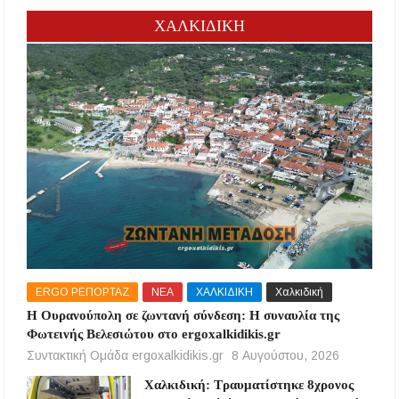
ΧΑΛΚΙΔΙΚΗ
ERGO ΡΕΠΟΡΤΑΖ
ΝΕΑ
ΧΑΛΚΙΔΙΚΗ
Χαλκιδική
Η Ουρανούπολη σε ζωντανή σύνδεση: Η συναυλία της
Φωτεινής Βελεσιώτου στο ergoxalkidikis.gr
Συντακτική Ομάδα ergoxalkidikis.gr
8 Αυγούστου, 2026
Χαλκιδική: Τραυματίστηκε 8χρονος