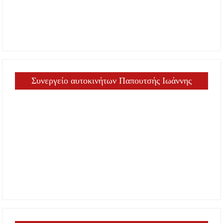
Συνεργείο αυτοκινήτων Παπουτσής Ιωάννης