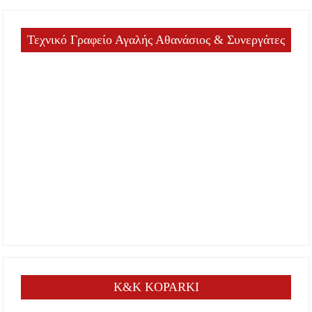
Τεχνικό Γραφείο Αγαλής Αθανάσιος & Συνεργάτες
K&K KOPARKI