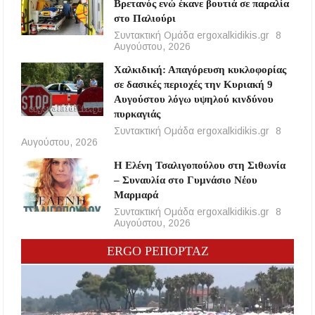
Βρετανός ενώ έκανε βουτιά σε παραλία
στο Παλιούρι
Συντακτική Ομάδα ergoxalkidikis.gr
8
Αυγούστου, 2026
Χαλκιδική: Απαγόρευση κυκλοφορίας
σε δασικές περιοχές την Κυριακή 9
Αυγούστου λόγω υψηλού κινδύνου
πυρκαγιάς
Συντακτική Ομάδα ergoxalkidikis.gr
8
Αυγούστου, 2026
Η Ελένη Τσαλιγοπούλου στη Σιθωνία
– Συναυλία στο Γυμνάσιο Νέου
Μαρμαρά
Συντακτική Ομάδα ergoxalkidikis.gr
8
Αυγούστου, 2026
ERGO ΡΕΠΟΡΤΑΖ