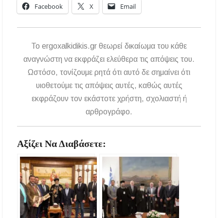
περίοδος και πόσο κοστίζει η άδεια θήρας
Facebook
X
Email
ΑΝ.ΕΤ.ΧΑ.: Παρατείνεται η προθεσμία
υποβολής προτάσεων στο πλαίσιο του LEADER
To ergoxalkidikis.gr θεωρεί δικαίωμα του κάθε
Χαλκιδική: Διάσωση 49χρονης Γερμανίδας σε
αναγνώστη να εκφράζει ελεύθερα τις απόψεις του.
δύσβατο σημείο στη Συκιά
Ωστόσο, τονίζουμε ρητά ότι αυτό δε σημαίνει ότι
υιοθετούμε τις απόψεις αυτές, καθώς αυτές
Έλεγχοι σε παραλίες της Χαλκιδικής:
Σφραγίστηκαν πέντε επιχειρήσεις στην
εκφράζουν τον εκάστοτε χρήστη, σχολιαστή ή
Κασσάνδρα
αρθρογράφο.
Χαλκιδική: Νεκρός 68χρονος λουόμενος στην
παραλία της Νέας Ποτίδαιας
Αξίζει Να Διαβάσετε:
Χαλκιδική: Πρωταθλήτρια στις καταγγελίες
για παραλίες – Σφραγίσεις και πρόστιμα μετά
τους ελέγχους
Εγκρίθηκε η λειτουργία τμήματος της Σ.Α.Ε.Κ.
Μουδανιών στον Πολύγυρο– Δικαίωση της
διεκδίκησης του Δήμου Πολυγύρου