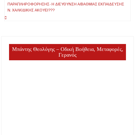
ΠΑΡΑΠΛΗΡΟΦΌΡΗΣΗΣ- Η ΔΙΕΎΘΥΝΣΗ Α/ΒΆΘΜΙΑΣ ΕΚΠΑΊΔΕΥΣΗΣ
Ν. ΧΑΛΚΙΔΙΚΉΣ ΑΚΟΥΕΙ???
Μπάντης Θεολόγης – Οδική Βοήθεια, Μεταφορές,
Γερανός