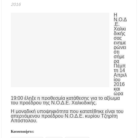
2016
Συναυλία στο Γυμνάσιο Νέου Μαρμαρά
Η
Ν.Ο.Δ
Συναγερμός στον Στανό Χαλκιδικής: Απόπειρα
.Ε.
τηλεφωνικής εξαπάτησης ανηλίκου – Έκκληση
Χαλκι
προς όλους τους γονείς
δικής
σας
ενημε
Δράση περισυλλογής αδέσποτων ζώων στα
ρώνει
Πυργαδίκια Χαλκιδικής στις 12 Αυγούστου
ότι
σήμε
ρα
Λαϊκές μελωδίες στην πλατεία του Πολυγύρου
Πέμπ
με την ορχήστρα «Το Λαϊκόν»
τη 14
Απριλ
ίου
2016
Υποχρεωτικά μέσω τράπεζας τα ενοίκια από
και
την 1η Οκτωβρίου 2026 – Τι αλλάζει για
ώρα
ιδιοκτήτες και ενοικιαστές
19:00 έληξε η προθεσμία κατάθεσης για το αξίωμα
του προέδρου της Ν.Ο.Δ.Ε. Χαλκιδικής.
Έως 30.000 ευρώ επιδότηση για αγορά
Η μοναδική υποψηφιότητα που κατατέθηκε είναι του
ηλεκτρικού οχήματος – Ποιοι είναι οι
απερχόμενου προέδρου Ν.Ο.Δ.Ε. κυρίου Τζηρίτη
δικαιούχοι
Απόστολου.
Κοινοποιήστε:
Κυνήγι 2026-2027: Πότε ανοίγει η κυνηγετική