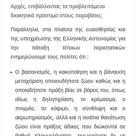
Αρχές, επιβάλλοντας τα προβλεπόμενα
διοικητικά πρόστιμα στους παραβάτες.
Το πρώτο Puppy Yoga έρχεται στην Χαλκιδική!
Παράλληλα, στα πλαίσια της ευαισθησίας και
Ανοίγουν 40 θέσεις εργασίας στον Δήμο
Αριστοτέλη – Ποιες ειδικότητες ζητούνται
της υποχρέωσης της Ελληνικής Αστυνομίας για
την πάταξη τέτοιων περιστατικών
Χαλκιδική: Συνελήφθη 46χρονος επειδή
επέτρεψε στον ανήλικο γιο του να οδηγήσει
ενημερώνουμε τους πολίτες ότι :
τζετ σκι
Ο βασανισμός, η κακοποίηση και η βάναυση
Η γενιά των 45+ επιστρέφει στα μπαρ: Το νέο
κοινό που γεμίζει τις πίστες πριν τις 8 το βράδυ
μεταχείριση οποιουδήποτε ζώου καθώς και η
οποιαδήποτε πράξη βίας σε βάρος του, όπως
Βαριές καμπάνες για ιδιοκτήτες σκύλων χωρίς
ιδίως η δηλητηρίαση, το κρέμασμα, ο
λουρί – Πρόστιμα 300 ευρώ
πνιγμός, το κάψιμο, η σύνθλιψη και ο
Έως 500€ τον μήνα για τη φροντίδα βρεφών:
ακρωτηριασμός, αλλά και η αναίτια θανάτωση
Ποιοι γονείς μπορούν να λάβουν voucher από τη
δράση «Νταντάδες της Γειτονιάς»
ζώου είναι πράξεις άδικες που διώκονται σε
βαθμό πλημμελήματος, τιμωρούνται δε με