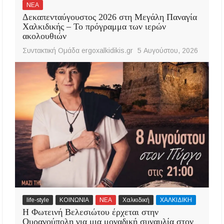
ΝΕΑ
Δεκαπενταύγουστος 2026 στη Μεγάλη Παναγία
Χαλκιδικής – Το πρόγραμμα των ιερών
ακολουθιών
Συντακτική Ομάδα ergoxalkidikis.gr
5 Αυγούστου, 2026
life-style
ΚΟΙΝΩΝΙΑ
ΝΕΑ
Χαλκιδική
ΧΑΛΚΙΔΙΚΗ
Η Φωτεινή Βελεσιώτου έρχεται στην
Ουρανούπολη για μια μοναδική συναυλία στον