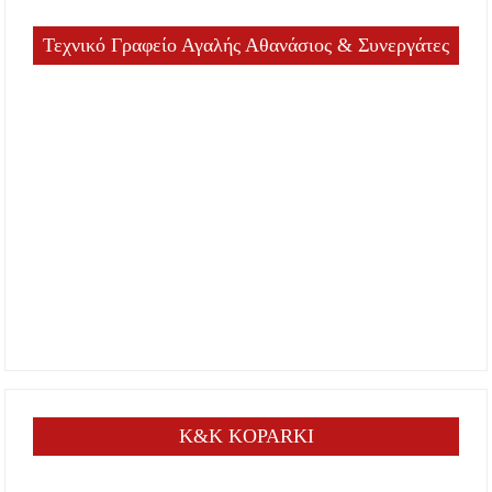
Τεχνικό Γραφείο Αγαλής Αθανάσιος & Συνεργάτες
K&K KOPARKI