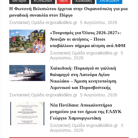
life-style
ΚΟΙΝΩΝΙΑ
ΝΕΑ
Χαλκιδική
ΧΑΛΚΙΔΙΚΗ
Η Φωτεινή Βελεσιώτου έρχεται στην Ουρανούπολη για μια
μοναδική συναυλία στον Πύργο
Συντακτική Ομάδα ergoxalkidikis.gr
5 Αυγούστου, 2026
«Τουρισμός για Όλους 2026-2027»:
Άνοιξαν οι αιτήσεις – Ποιοι
υποβάλλουν σήμερα αίτηση ανά ΑΦΜ
Συντακτική Ομάδα ergoxalkidikis.gr
5
Αυγούστου, 2026
Χαλκιδική: Πυρκαγιά σε γαλλική
θαλαμηγό στη Λατούρα Αγίου
Νικολάου – Άμεση κινητοποίηση
Λιμενικού και Πυροσβεστικής
Συντακτική Ομάδα ergoxalkidikis.gr
5 Αυγούστου, 2026
Νέα Ποτίδαια: Αποκαλυπτήρια
μνημείου για τον ήρωα της ΕΛΔΥΚ
Γεώργιο Χαμουργιωτάκη
Συντακτική Ομάδα ergoxalkidikis.gr
3
Αυγούστου, 2026