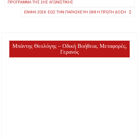
Τούρκων Υπηκόων
ΠΡΌΓΡΑΜΜΑ ΤΗΣ 1ΗΣ ΑΓΩΝΙΣΤΙΚΉΣ
για Ναρκωτικά και
ΕΝΦΙΑ 2018: ΈΩΣ ΤΗΝ ΠΑΡΑΣΚΕΥΉ 28/9 Η ΠΡΏΤΗ ΔΌΣΗ
Εντάλματα
Μπάντης Θεολόγης – Οδική Βοήθεια, Μεταφορές,
Γερανός