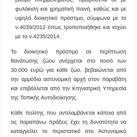
Δήμος Αριστοτέλη: «Η αντιπολίτευση
καταφεύγει σε κινήσεις εντυπωσιασμού και
φυλάκιση και χρηματική ποινή, καθώς και με
αυτοδιαψεύδεται»
υψηλό διοικητικό πρόστιμο, σύμφωνα με το
ν.4039/2012 όπως τροποποιήθηκε και ισχύει
Πετροκέρασα: Δράση αγωγής υγείας με
έμφαση στην πρόληψη και την υγεία της
με το ν.4235/2014.
γυναίκας
Το διοικητικό πρόστιμο σε περίπτωση
Καιρός: Αλλάζει το σκηνικό πριν τον
Δεκαπενταύγουστο – Τι δείχνουν οι τελευταίες
θανάτωσης ζώου ανέρχεται στο ποσό των
εκτιμήσεις
30.000 ευρώ για κάθε ζώο, βεβαιώνεται από
την αρμόδια αστυνομική αρχή στον παραβάτη
και επιβάλλεται από την Κτηνιατρική Υπηρεσία
της Τοπικής Αυτοδιοίκησης.
Κάθε πολίτης που αντιλαμβάνεται κάποια από
τις παραπάνω πράξεις έχει τη δυνατότητα να
καταγγείλει το περιστατικό στο Αστυνομικό