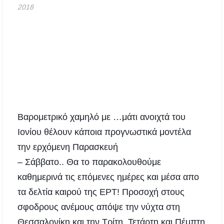
2018
Συναυλία στο Γυμνάσιο Νέου Μαρμαρά
Συναγερμός στον Στανό Χαλκιδικής: Απόπειρα
τηλεφωνικής εξαπάτησης ανηλίκου – Έκκληση
προς όλους τους γονείς
Δράση περισυλλογής αδέσποτων ζώων στα
Πυργαδίκια Χαλκιδικής στις 12 Αυγούστου
Λαϊκές μελωδίες στην πλατεία του Πολυγύρου
με την ορχήστρα «Το Λαϊκόν»
Βαρομετρικό χαμηλό με …μάτι ανοιχτά του
Ιονίου θέλουν κάποια προγνωστικά μοντέλα
Υποχρεωτικά μέσω τράπεζας τα ενοίκια από
την 1η Οκτωβρίου 2026 – Τι αλλάζει για
την ερχόμενη Παρασκευή
ιδιοκτήτες και ενοικιαστές
– Σάββατο.. Θα το παρακολουθούμε
καθημερινά τις επόμενες ημέρες και μέσα απο
Έως 30.000 ευρώ επιδότηση για αγορά
ηλεκτρικού οχήματος – Ποιοι είναι οι
τα δελτία καιρού της ΕΡΤ! Προσοχή στους
δικαιούχοι
σφοδρους ανέμους απόψε την νύχτα στη
Κυνήγι 2026-2027: Πότε ανοίγει η κυνηγετική
Θεσσαλονίκη και την Τρίτη, Τετάρτη και Πέμπτη