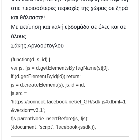
περίοδος και πόσο κοστίζει η άδεια θήρας
στις περισσότερες περιοχές της χώρας σε ξηρά
ΑΝ.ΕΤ.ΧΑ.: Παρατείνεται η προθεσμία
και θάλασσα!!
υποβολής προτάσεων στο πλαίσιο του LEADER
Με εκτίμηση και καλή εβδομάδα σε όλες και σε
όλους
Χαλκιδική: Διάσωση 49χρονης Γερμανίδας σε
δύσβατο σημείο στη Συκιά
Σάκης Αρναούτογλου
Έλεγχοι σε παραλίες της Χαλκιδικής:
(function(d, s, id) {
Σφραγίστηκαν πέντε επιχειρήσεις στην
Κασσάνδρα
var js, fjs = d.getElementsByTagName(s)[0];
if (d.getElementById(id)) return;
Χαλκιδική: Νεκρός 68χρονος λουόμενος στην
js = d.createElement(s); js.id = id;
παραλία της Νέας Ποτίδαιας
js.src =
‘https://connect.facebook.net/el_GR/sdk.js#xfbml=1
Χαλκιδική: Πρωταθλήτρια στις καταγγελίες
για παραλίες – Σφραγίσεις και πρόστιμα μετά
&version=v3.1’;
τους ελέγχους
fjs.parentNode.insertBefore(js, fjs);
}(document, ‘script’, ‘facebook-jssdk’));
Εγκρίθηκε η λειτουργία τμήματος της Σ.Α.Ε.Κ.
Μουδανιών στον Πολύγυρο– Δικαίωση της
διεκδίκησης του Δήμου Πολυγύρου