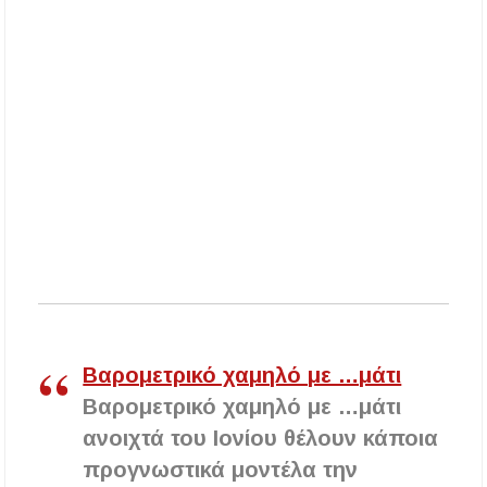
Η ΕΥΑΘ επεκτείνεται στη Χαλκιδική – Τι
αλλάζει με τον νέο νόμο για ύδρευση και
αποχέτευση
Χαλκιδική: Νεκρός 69χρονος λουόμενος στην
παραλία Σίβηρης
Βαρομετρικό χαμηλό με …μάτι
Βαρομετρικό χαμηλό με …μάτι
ανοιχτά του Ιονίου θέλουν κάποια
προγνωστικά μοντέλα την