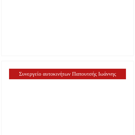
Συνεργείο αυτοκινήτων Παπουτσής Ιωάννης