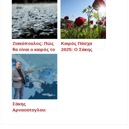
Ζιακόπουλος: Πώς
Καιρός Πάσχα
θα είναι ο καιρός το
2025: Ο Σάκης
επόμενο
Αρναούτογλου
τετραήμερο –
δίνει το στίγμα
Κινείται «αβαθές
βαρομετρικό
χαμηλό»
Σάκης
Αρναούτογλου:
Πού το γυρίζει ο
καιρός σε βροχή –
Πού θα πέσουν