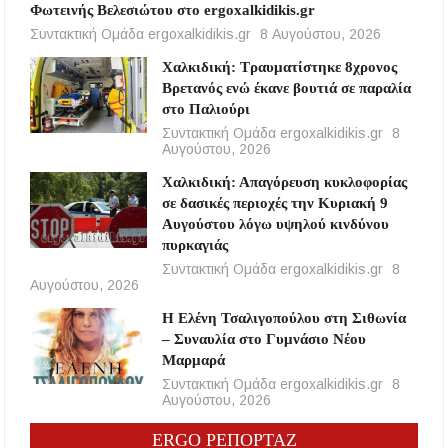
Φωτεινής Βελεσιώτου στο ergoxalkidikis.gr
Συντακτική Ομάδα ergoxalkidikis.gr
8 Αυγούστου, 2026
Χαλκιδική: Τραυματίστηκε 8χρονος
Βρετανός ενώ έκανε βουτιά σε παραλία
στο Παλιούρι
Συντακτική Ομάδα ergoxalkidikis.gr
8
Αυγούστου, 2026
Χαλκιδική: Απαγόρευση κυκλοφορίας
σε δασικές περιοχές την Κυριακή 9
Αυγούστου λόγω υψηλού κινδύνου
πυρκαγιάς
Συντακτική Ομάδα ergoxalkidikis.gr
8
Αυγούστου, 2026
Η Ελένη Τσαλιγοπούλου στη Σιθωνία
– Συναυλία στο Γυμνάσιο Νέου
Μαρμαρά
Συντακτική Ομάδα ergoxalkidikis.gr
8
Αυγούστου, 2026
ERGO ΡΕΠΟΡΤΑΖ