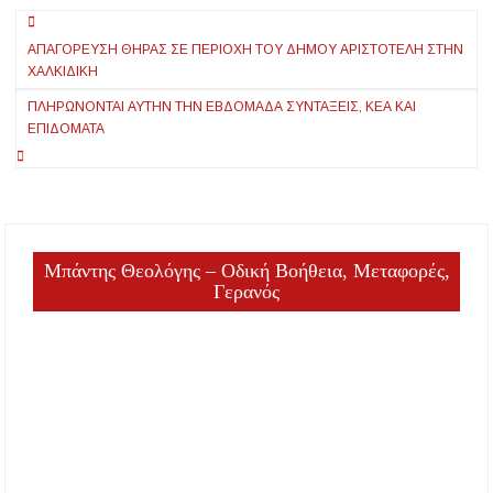
Πλοήγηση
χιόνια
ΑΠΑΓΌΡΕΥΣΗ ΘΉΡΑΣ ΣΕ ΠΕΡΙΟΧΉ ΤΟΥ ΔΉΜΟΥ ΑΡΙΣΤΟΤΈΛΗ ΣΤΗΝ
άρθρων
ΧΑΛΚΙΔΙΚΉ
ΠΛΗΡΏΝΟΝΤΑΙ ΑΥΤΗΝ ΤΗΝ ΕΒΔΟΜΆΔΑ ΣΥΝΤΆΞΕΙΣ, ΚΕΑ ΚΑΙ
ΕΠΙΔΌΜΑΤΑ
Μπάντης Θεολόγης – Οδική Βοήθεια, Μεταφορές,
Γερανός