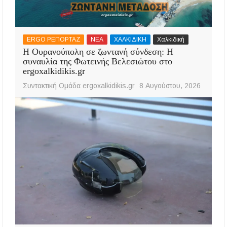
ERGO ΡΕΠΟΡΤΑΖ
ΝΕΑ
ΧΑΛΚΙΔΙΚΗ
Χαλκιδική
Η Ουρανούπολη σε ζωντανή σύνδεση: Η
συναυλία της Φωτεινής Βελεσιώτου στο
ergoxalkidikis.gr
Συντακτική Ομάδα ergoxalkidikis.gr
8 Αυγούστου, 2026