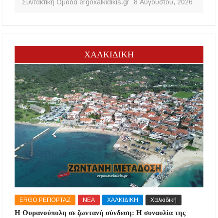
Συντακτική Ομάδα ergoxalkidikis.gr
8 Αυγούστου, 2026
ΧΑΛΚΙΔΙΚΗ
ERGO ΡΕΠΟΡΤΑΖ
ΝΕΑ
ΧΑΛΚΙΔΙΚΗ
Χαλκιδική
Η Ουρανούπολη σε ζωντανή σύνδεση: Η συναυλία της