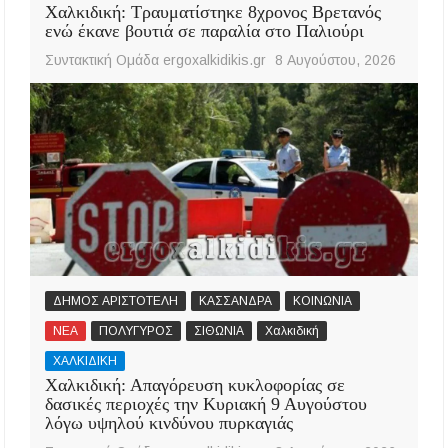
Χαλκιδική: Τραυματίστηκε 8χρονος Βρετανός
ενώ έκανε βουτιά σε παραλία στο Παλιούρι
Συντακτική Ομάδα ergoxalkidikis.gr
8 Αυγούστου, 2026
ΔΗΜΟΣ ΑΡΙΣΤΟΤΕΛΗ
ΚΑΣΣΑΝΔΡΑ
ΚΟΙΝΩΝΙΑ
ΝΕΑ
ΠΟΛΥΓΥΡΟΣ
ΣΙΘΩΝΙΑ
Χαλκιδική
ΧΑΛΚΙΔΙΚΗ
Χαλκιδική: Απαγόρευση κυκλοφορίας σε
δασικές περιοχές την Κυριακή 9 Αυγούστου
λόγω υψηλού κινδύνου πυρκαγιάς