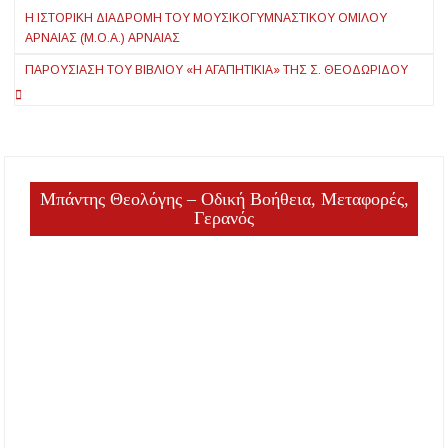
Η ΙΣΤΟΡΙΚΉ ΔΙΑΔΡΟΜΉ ΤΟΥ ΜΟΥΣΙΚΟΓΥΜΝΑΣΤΙΚΟΎ ΟΜΊΛΟΥ
άρθρων
ΑΡΝΑΊΑΣ (Μ.Ο.Α.) ΑΡΝΑΊΑΣ
ΠΑΡΟΥΣΊΑΣΗ ΤΟΥ ΒΙΒΛΊΟΥ «Η ΑΓΑΠΗΤΙΚΙΆ» ΤΗΣ Σ. ΘΕΟΔΩΡΊΔΟΥ
Μπάντης Θεολόγης – Οδική Βοήθεια, Μεταφορές,
Γερανός