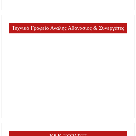
Τεχνικό Γραφείο Αγαλής Αθανάσιος & Συνεργάτες
K&K KOPARKI