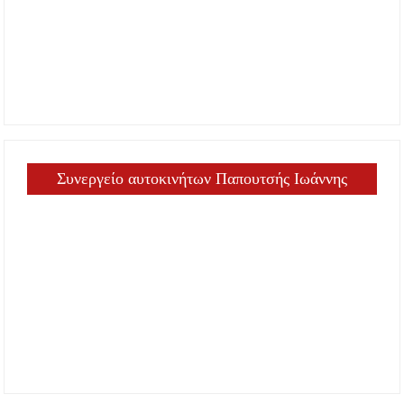
Συνεργείο αυτοκινήτων Παπουτσής Ιωάννης