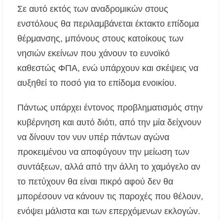
«Τουρισμός για Όλους 2026-2027»: Άνοιξαν οι
Σε αυτό εκτός των αναδρομικών στους
αιτήσεις – Ποιοι υποβάλλουν σήμερα αίτηση
ανά ΑΦΜ
ενστόλους θα περιλαμβάνεται έκτακτο επίδομα
θέρμανσης, μπόνους στους κατοίκους των
Αναβαθμίζεται η πρόσβαση στο Δεβελίκι
Γοματίου με οδικό έργο 500.000 €
νησιών εκείνων που χάνουν το ευνοϊκό
καθεστώς ΦΠΑ, ενώ υπάρχουν και σκέψεις να
Ιωάννης Γιώργος: «Εγκρίθηκε η λειτουργία
εκτός έδρας τμήματος Σ.Α.Ε.Κ. στον Πολύγυρο
αυξηθεί το ποσό για το επίδομα ενοικίου.
– Ένα σημαντικό βήμα για την πλήρη
επαναλειτουργία της δομής»
Πάντως υπάρχει έντονος προβληματισμός στην
Η Κεντρική Μακεδονία ανοίγει τον δρόμο του
κυβέρνηση και αυτό διότι, από την μία δείχνουν
οινοτουρισμού σε Ηνωμένο Βασίλειο και
Αυστραλία
να δίνουν τον νυν υπέρ πάντων αγώνα
προκειμένου να αποφύγουν την μείωση των
Χαλκιδική: Πυρκαγιά σε γαλλική θαλαμηγό
συντάξεων, αλλά από την άλλη το χαμόγελο αν
στη Λατούρα Αγίου Νικολάου – Άμεση
κινητοποίηση Λιμενικού και Πυροσβεστικής
το πετύχουν θα είναι πικρό αφού δεν θα
μπορέσουν να κάνουν τις παροχές που θέλουν,
ΑΠ. ΠΑΝΑΣ: «Η ΧΑΛΚΙΔΙΚΗ ΧΡΕΙΑΖΕΤΑΙ
ΟΛΟΚΛΗΡΩΜΕΝΟ ΣΧΕΔΙΟ ΓΙΑ ΤΗ
ενόψει μάλιστα και των επερχόμενων εκλογών.
ΔΙΑΒΡΩΣΗ, ΟΧΙ ΑΠΟΣΠΑΣΜΑΤΙΚΕΣ
ΠΑΡΕΜΒΑΣΕΙΣ