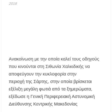
2018
αλλάζει με τον νέο νόμο για ύδρευση και
αποχέτευση
Χαλκιδική: Νεκρός 69χρονος λουόμενος στην
παραλία Σίβηρης
Διακοπές ρεύματος σε περιοχές της Χαλκιδικής
– Πότε και πού θα σημειωθούν
Νέες χρηματοδοτήσεις από το Πράσινο Ταμείο
για δήμους της Κεντρικής Μακεδονίας
Ανακοίνωση με την οποία καλεί τους οδηγούς
που κινούνται στη Σιθωνία Χαλκιδικής να
Με λαμπρότητα πραγματοποιήθηκε η
πανήγυρη του Παρεκκλησίου Μεταμορφώσεως
αποφεύγουν την κυκλοφορία στην
του Σωτήρος στην Παραλία Διονυσίου
περιοχή της Σάρτης, στην οποία βρίσκεται
εξέλιξη μεγάλη φωτιά από τα ξημερώματα,
Έρευνα απαντάει: Πόσο χρόνο κερδίζουμε
υπερβαίνοντας το όριο ταχύτητας;
εξέδωσε η Γενική Περιφερειακή Αστυνομική
Διεύθυνσης Κεντρικής Μακεδονίας
Χαλκιδική: Άμεση η κατάσβεση πυρκαγιάς σε
χαμηλή βλάστηση στην περιοχή του Πόρτο