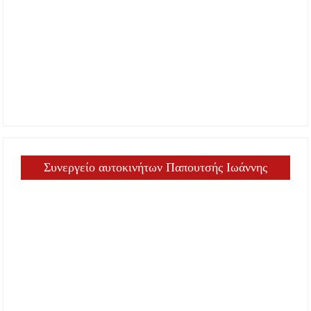
Συνεργείο αυτοκινήτων Παπουτσής Ιωάννης