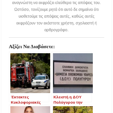
αναγνώστη να εκφράζει ελεύθερα τις απόψεις του.
Ωστόσο, τονίζουμε ρητά ότι αυτό δε σημαίνει ότι
υιοθετούμε τις απόψεις αυτές, καθώς αυτές
εκφράζουν τον εκάστοτε χρήστη, σχολιαστή ή
αρθρογράφο.
Αξίζει Να Διαβάσετε:
Έκτακτες
Κλειστή η ΔΟΥ
Κυκλοφοριακές
Πολύγυρου την
Ρυθμίσεις λόγω
Παρασκευή, λόγω
Πυρκαγιάς στην
αργίας