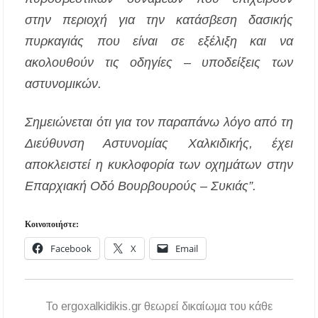
νερού για πόση μετά από μικροβιολογική
επιβάρυνση
στην περιοχή για την κατάσβεση δασικής
πυρκαγιάς που είναι σε εξέλιξη και να
Χαλκιδική: Οι ουρές στα σύνορα των Ευζώνων
«φρενάρουν» τον τουρισμό – Πολύωρη αναμονή
ακολουθούν τις οδηγίες – υποδείξεις των
και απώλειες στις κρατήσεις
αστυνομικών.
Μεταμόρφωση του Σωτήρος: Ο συμβολισμός
των σταφυλιών που ευλογούνται στις εκκλησίες
Σημειώνεται ότι για τον παραπάνω λόγο από τη
Διεύθυνση Αστυνομίας Χαλκιδικής, έχει
αποκλειστεί η κυκλοφορία των οχημάτων στην
Επαρχιακή Οδό Βουρβουρούς – Συκιάς”.
Κοινοποιήστε:
Facebook
X
Email
To ergoxalkidikis.gr θεωρεί δικαίωμα του κάθε