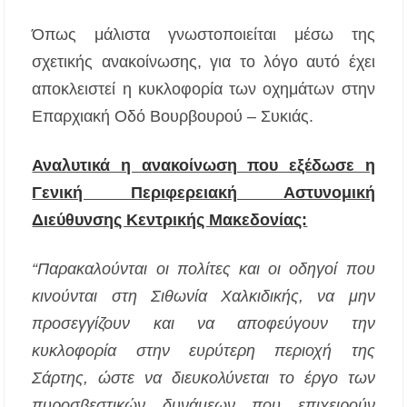
Καρράς
Όπως μάλιστα γνωστοποιείται μέσω της
Η ΘΕΙΑ ΜΕΤΑΜΟΡΦΩΣΙΣ ΤΟΥ ΣΩΤΗΡΟΣ
σχετικής ανακοίνωσης, για το λόγο αυτό έχει
ΗΜΩΝ ΙΗΣΟΥ ΧΡΙΣΤΟΥ ΣΤΟ
ΠΛΑΤΑΝΟΧΩΡΙ ΚΑΙ ΣΤΗ ΣΑΡΑΚΗΝΑ
αποκλειστεί η κυκλοφορία των οχημάτων στην
Επαρχιακή Οδό Βουρβουρού – Συκιάς.
Υπογράφηκε η σύμβαση για την ενεργειακή
αναβάθμιση του Μουσικού Γυμνασίου Νέας
Προποντίδας
Αναλυτικά η ανακοίνωση που εξέδωσε η
Γενική Περιφερειακή Αστυνομική
Δήμος Κασσάνδρας: Εντός μικροβιολογικών
ορίων το νερό στη Σίβηρη – Τέλος η
Διεύθυνσης Κεντρικής Μακεδονίας:
προληπτική απαγόρευση χρήσης
Ιερά Πανήγυρις: Κοιμήσεως Θεοτόκου
“Παρακαλούνται οι πολίτες και οι οδηγοί που
Πορταριάς Χαλκιδικής
κινούνται στη Σιθωνία Χαλκιδικής, να μην
προσεγγίζουν και να αποφεύγουν την
ΥΓΙΑΙΝΕΙΝ: Δωρεάν προληπτικές εξετάσεις
μέσω του προγράμματος «ΠΡΟΛΑΜΒΑΝΩ»
κυκλοφορία στην ευρύτερη περιοχή της
έως το 2030
Σάρτης, ώστε να διευκολύνεται το έργο των
Σίβηρη Χαλκιδικής: Απαγόρευση χρήσης του
πυροσβεστικών δυνάμεων που επιχειρούν