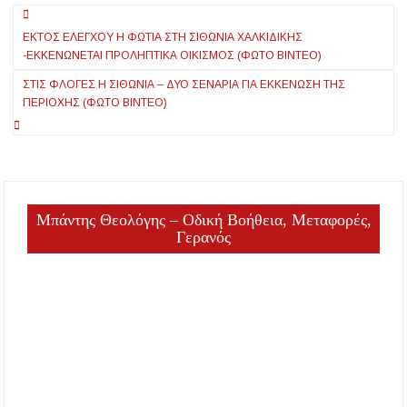
Πλοήγηση
ΕΚΤΌΣ ΕΛΈΓΧΟΥ Η ΦΩΤΙΆ ΣΤΗ ΣΙΘΩΝΊΑ ΧΑΛΚΙΔΙΚΉΣ
άρθρων
-ΕΚΚΕΝΏΝΕΤΑΙ ΠΡΟΛΗΠΤΙΚΆ ΟΙΚΙΣΜΌΣ (ΦΏΤΟ ΒΊΝΤΕΟ)
ΣΤΙΣ ΦΛΌΓΕΣ Η ΣΙΘΩΝΊΑ – ΔΎΟ ΣΕΝΆΡΙΑ ΓΙΑ ΕΚΚΈΝΩΣΗ ΤΗΣ
ΠΕΡΙΟΧΉΣ (ΦΏΤΟ ΒΊΝΤΕΟ)
Μπάντης Θεολόγης – Οδική Βοήθεια, Μεταφορές,
Γερανός