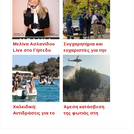
Επαρχιακή Οδό Ν.
Μουδανιών –
Σιθωνίας
Μελίνα Ασλανίδου
Συγχαρητήρια και
Live στο Γήπεδο
ευχαριστίες για την
Συκιάς – Η Σιθωνία
άμεση και
πάει Συναυλία!
συντονισμένη
αντιμετώπιση της
πυρκαγιάς στο
Δραγουδέλι
Βουρβουρούς
Χαλκιδική:
Άμεση κατάσβεση
Αντιδράσεις για το
της φωτιάς στη
συνωστισμό
Συκιά Χαλκιδικής
σκαφών στον όρμο
της Βουρβουρούς