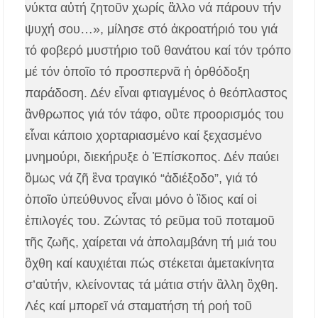
νύκτα αὐτή ζητοῦν χωρίς ἂλλο νά πάρουν τήν
ψυχή σου…», μίλησε στό ἀκροατήριό του γιά
τό φοβερό μυστήριο τοῦ θανάτου καί τόν τρόπο
μέ τόν ὁποῖο τό προσπερνᾶ ἡ ὁρθόδοξη
παράδοση. Δέν εἶναι φτιαγμένος ὁ θεόπλαστος
ἂνθρωπος γιά τόν τάφο, οὒτε προορισμός του
εἶναι κάποιο χορταριασμένο καί ξεχασμένο
μνημούρι, διεκήρυξε ὁ Ἐπίσκοπος. Δέν παύει
ὃμως νά ζῆ ἓνα τραγικό “ἀδιέξοδο”, γιά τό
ὁποῖο ὑπεύθυνος εἶναι μόνο ὁ ἲδιος καί οἱ
ἐπιλογές του. Ζώντας τό ρεῦμα τοῦ ποταμοῦ
τῆς ζωῆς, χαίρεται νά ἀπολαμβάνη τή μιά του
ὂχθη καί καυχιέται πώς στέκεται ἀμετακίνητα
σ’αὐτήν, κλείνοντας τά μάτια στήν ἂλλη ὂχθη.
Λές καί μπορεῖ νά σταματήση τή ροή τοῦ