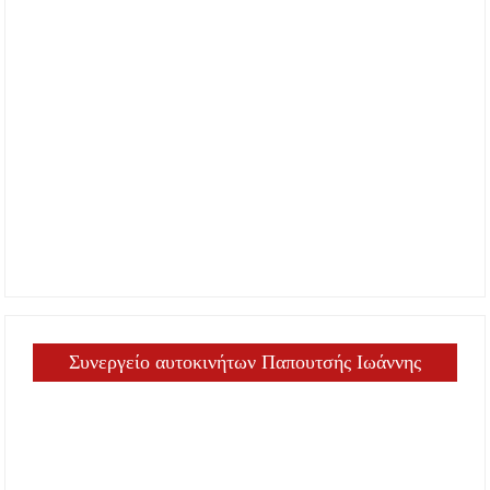
Συνεργείο αυτοκινήτων Παπουτσής Ιωάννης