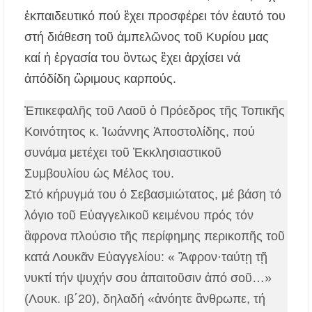
Δήμος Αριστοτέλη: «Η αντιπολίτευση
ἐκπαιδευτικό πού ἒχει προσφέρει τόν ἑαυτό του
καταφεύγει σε κινήσεις εντυπωσιασμού και
αυτοδιαψεύδεται»
στή διάθεση τοῦ ἀμπελῶνος τοῦ Κυρίου μας
καί ἡ ἐργασία του ὂντως ἒχει ἀρχίσει νά
Πετροκέρασα: Δράση αγωγής υγείας με
έμφαση στην πρόληψη και την υγεία της
ἀπόδίδη ὣριμους καρπούς.
γυναίκας
Ἐπικεφαλῆς τοῦ Λαοῦ ὁ Πρόεδρος τῆς Τοπικῆς
Καιρός: Αλλάζει το σκηνικό πριν τον
Δεκαπενταύγουστο – Τι δείχνουν οι τελευταίες
Κοινότητος κ. Ἰωάννης Ἀποστολίδης, πού
εκτιμήσεις
συνάμα μετέχει τοῦ Ἐκκλησιαστικοῦ
Συμβουλίου ὡς Μέλος του.
Στό κήρυγμά του ὁ Σεβασμιώτατος, μέ βάση τό
λόγιο τοῦ Εὐαγγελικοῦ κειμένου πρός τόν
ἂφρονα πλούσιο τῆς περίφημης περικοπῆς τοῦ
κατά Λουκᾶν Εὐαγγελίου: « Ἂφρον·ταύτῃ τῇ
νυκτί τήν ψυχήν σου ἀπαιτοῦσιν ἀπό σοῦ…»
(Λουκ. ιβ΄20), δηλαδή «ἀνόητε ἂνθρωπε, τή