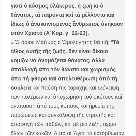
γιατί ὁ κόσμος ὁλάκερος, ἡ ζωή κι ὁ
θάνατος, τά παρόντα καί τά μέλλοντα καί
ἰδίως ὁ ἀνακαινισμένος ἂνθρωπος ἀνήκουν
στόν Χριστό (Α΄Κορ. γ΄ 22-23).
» Ὁ ὃσιος Μάξιμος ὁ Ὁμολογητής θά πῆ: “
Τό
τέλος αὐτῆς τῆς ζωῆς, δέν εἶναι δίκαιο
νομίζω νά ὀνομάζεται θάνατος, ἀλλά
ἀπαλλαγή ἀπό τόν θάνατο καί χωρισμός
ἀπό τή φθορά καί ἀπελευθέρωση ἀπό τή
δουλεία
καί παύση τῆς ταραχῆς καί ἐξάλειψη
τῶν πολέμων καί ὑποχώρηση τού σκότους καί
ἀνάπαυση ἀπό τούς κόπους καί ἠρεμία τῆς
πυρώσεως καί συγκάλυψη τῆς ντροπῆς καί
ἀποφυγή τῶν παθῶν, καί μέ μιά λέξη, τέρμα
ὃλων τῶν κακῶν. Αὐτά οἱ Ἃγιοι τά κατόρθωσαν