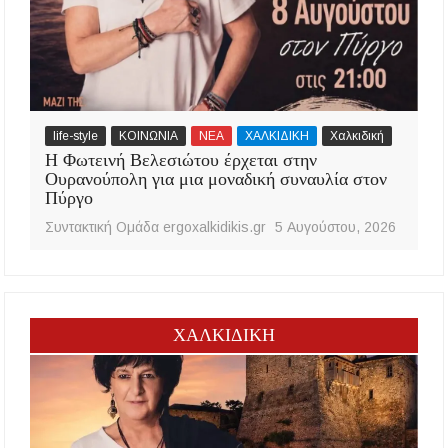
life-style
ΚΟΙΝΩΝΙΑ
ΝΕΑ
ΧΑΛΚΙΔΙΚΗ
Χαλκιδική
Η Φωτεινή Βελεσιώτου έρχεται στην
Ουρανούπολη για μια μοναδική συναυλία στον
Πύργο
Συντακτική Ομάδα ergoxalkidikis.gr
5 Αυγούστου, 2026
ΧΑΛΚΙΔΙΚΗ