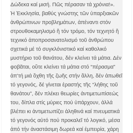
Δώδεκα καί μισή. Πῶς πέρασαν τά χρόνια!».
Ἡ Ἐκκλησία, βαθύς γνώστης τῶν ὑπαρξιακῶν
ἀνθρώπινων προβλημάτων, ἀπέναντι στόν
στρουθοκαμηλισμό ἢ τόν τρόμο, τόν τεχνητό ἢ
τεχνικό ἀποπροσανατολισμό τοῦ ἀνθρώπου
σχετικά μέ τό συγκλόνιστικό καί καθολικό
μυστήριο τοῦ θανάτου, δέν κλείνει τά μάτια. Δέν
φοβᾶται, οὒτε κλείνει τά μάτια στό “πέρασμα”
ἀπ’τή μιά ὂχθη τῆς ζωῆς στήν ἂλλη, δέν ἀπωθεῖ
τό γεγονός, δέ γίνεται ἐραστής τῆς “λήθης τοῦ
θανάτου”, δέν πλέκει θεωρίες ἀντιμετωπίσεώς
του, δίπλα στίς μύριες πού ὑπάρχουν, ἀλλά
βλέπει κι ἀντιμετωπίζει ἀληθινά καί πνευματικά
τό γεγονός αὐτό πού προκαλεῖ τό λογικό, μέσα
ἀπό τήν ἀναστάσιμη δωρεά καί ἐμπειρία, χάρη