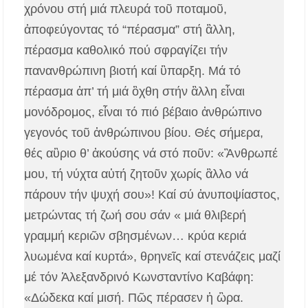
χρόνου στή μιά πλευρά τοῦ ποταμοῦ,
ἀποφεύγοντας τό “πέρασμα” στή ἂλλη,
πέρασμα καθολικό πού σφραγίζει τήν
πανανθρώπινη βιοτή καί ὓπαρξη. Μά τό
πέρασμα ἀπ’ τή μιά ὂχθη στήν ἂλλη εἶναι
μονόδρομος, εἶναι τό πιό βέβαιο ἀνθρώπινο
γεγονός τοῦ ἀνθρώπινου βίου. Θές σήμερα,
θές αὒριο θ’ ἀκούσης νά στό ποῦν: «Ἂνθρωπέ
μου, τή νύχτα αὐτή ζητοῦν χωρίς ἂλλο νά
πάρουν τήν ψυχή σου»! Καί σύ ἀνυποψίαστος,
μετρώντας τή ζωή σου σάν « μιά θλιβερή
γραμμή κεριῶν σβησμένων… κρύα κεριά
λυωμένα καί κυρτά», θρηνεῖς καί στενάζεις μαζί
μέ τόν Ἀλεξανδρινό Κωνσταντίνο Καβάφη:
«Δώδεκα καί μισή. Πῶς πέρασεν ἡ ὣρα.