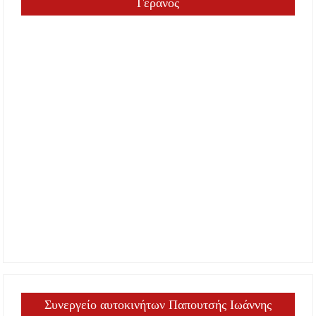
Γερανός
Συνεργείο αυτοκινήτων Παπουτσής Ιωάννης