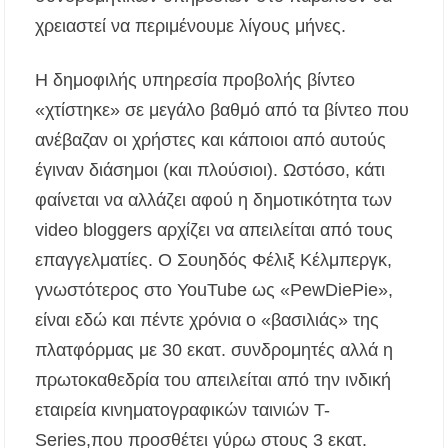
χρειαστεί να περιμένουμε λίγους μήνες.
Διακοπές ρεύματος σε περιοχές της Χαλκιδικής
– Πότε και πού θα σημειωθούν
Η δημοφιλής υπηρεσία προβολής βίντεο
Νέες χρηματοδοτήσεις από το Πράσινο Ταμείο
«χτίστηκε» σε μεγάλο βαθμό από τα βίντεο που
για δήμους της Κεντρικής Μακεδονίας
ανέβαζαν οι χρήστες και κάποιοι από αυτούς
έγιναν διάσημοι (και πλούσιοι). Ωστόσο, κάτι
φαίνεται να αλλάζει αφού η δημοτικότητα των
video bloggers αρχίζει να απειλείται από τους
επαγγελματίες. Ο Σουηδός Φέλιξ Κέλμπεργκ,
γνωστότερος στο YouTube ως «PewDiePie»,
είναι εδώ και πέντε χρόνια ο «βασιλιάς» της
πλατφόρμας με 30 εκατ. συνδρομητές αλλά η
πρωτοκαθεδρία του απειλείται από την ινδική
εταιρεία κινηματογραφικών ταινιών T-
Series,που προσθέτει γύρω στους 3 εκατ.