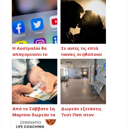
Η Αυστραλία θα
Σε αυτές τις επτά
απαγορεύσει το
ταινίες οι ηθοποιοί
YouTube στα
έκαναν πραγματικό
παιδιά κάτω των 16
σεξ
ετών
Από το Σάββατο 1η
Δωρεάν εξετάσεις
Μαρτίου δωρεάν τα
Τεστ Παπ στον
φάρμακα σε
Στανό – Δράση
130.000
πρόληψης από τον