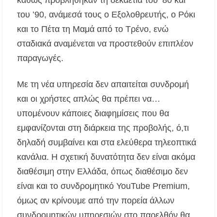
καθώς προβλήθηκαν τη δεκαετία του ’80 και
του ’90, ανάμεσά τους ο Εξολοθρευτής, ο Ρόκι
Έλεγχοι σε παραλίες της Χαλκιδικής:
Σφραγίστηκαν πέντε επιχειρήσεις στην
και το Πέτα τη Μαμά από το Τρένο, ενώ
Κασσάνδρα
σταδιακά αναμένεται να προστεθούν επιπλέον
Χαλκιδική: Νεκρός 68χρονος λουόμενος στην
παραγωγές.
παραλία της Νέας Ποτίδαιας
Με τη νέα υπηρεσία δεν απαιτείται συνδρομή
Χαλκιδική: Πρωταθλήτρια στις καταγγελίες
για παραλίες – Σφραγίσεις και πρόστιμα μετά
και οι χρήστες απλώς θα πρέπει να…
τους ελέγχους
υπομένουν κάποιες διαφημίσεις που θα
Εγκρίθηκε η λειτουργία τμήματος της Σ.Α.Ε.Κ.
εμφανίζονται στη διάρκεια της προβολής, ό,τι
Μουδανιών στον Πολύγυρο– Δικαίωση της
διεκδίκησης του Δήμου Πολυγύρου
δηλαδή συμβαίνει και στα ελεύθερα τηλεοπτικά
κανάλια. Η σχετική δυνατότητα δεν είναι ακόμα
Η ΕΥΑΘ επεκτείνεται στη Χαλκιδική – Τι
διαθέσιμη στην Ελλάδα, όπως διαθέσιμο δεν
αλλάζει με τον νέο νόμο για ύδρευση και
αποχέτευση
είναι και το συνδρομητικό YouTube Premium,
όμως αν κρίνουμε από την πορεία άλλων
Χαλκιδική: Νεκρός 69χρονος λουόμενος στην
παραλία Σίβηρης
συνδρομητικών υπηρεσιών στο παρελθόν θα