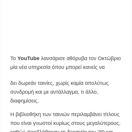
Πυργαδίκια Χαλκιδικής στις 12 Αυγούστου
Λαϊκές μελωδίες στην πλατεία του Πολυγύρου
με την ορχήστρα «Το Λαϊκόν»
Υποχρεωτικά μέσω τράπεζας τα ενοίκια από
την 1η Οκτωβρίου 2026 – Τι αλλάζει για
ιδιοκτήτες και ενοικιαστές
Το
YouTube
λανσάρισε αθόρυβα τον Οκτώβριο
Έως 30.000 ευρώ επιδότηση για αγορά
ηλεκτρικού οχήματος – Ποιοι είναι οι
μία νέα υπηρεσία όπου μπορεί κανείς να
δικαιούχοι
δει δωρεάν ταινίες, χωρίς καμία απολύτως
Κυνήγι 2026-2027: Πότε ανοίγει η κυνηγετική
περίοδος και πόσο κοστίζει η άδεια θήρας
συνδρομή και με αντάλλαγμα, τι άλλο,
διαφημίσεις.
ΑΝ.ΕΤ.ΧΑ.: Παρατείνεται η προθεσμία
υποβολής προτάσεων στο πλαίσιο του LEADER
Η βιβλιοθήκη των ταινιών περιλαμβάνει τίτλους
που είναι γνωστοί κυρίως στους μεγαλύτερους,
Χαλκιδική: Διάσωση 49χρονης Γερμανίδας σε
δύσβατο σημείο στη Συκιά