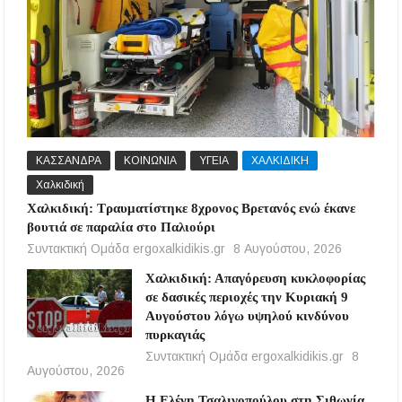
ΚΑΣΣΑΝΔΡΑ
ΚΟΙΝΩΝΙΑ
ΥΓΕΙΑ
ΧΑΛΚΙΔΙΚΗ
Χαλκιδική
Χαλκιδική: Τραυματίστηκε 8χρονος Βρετανός ενώ έκανε
βουτιά σε παραλία στο Παλιούρι
Συντακτική Ομάδα ergoxalkidikis.gr
8 Αυγούστου, 2026
Χαλκιδική: Απαγόρευση κυκλοφορίας
σε δασικές περιοχές την Κυριακή 9
Αυγούστου λόγω υψηλού κινδύνου
πυρκαγιάς
Συντακτική Ομάδα ergoxalkidikis.gr
8
Αυγούστου, 2026
Η Ελένη Τσαλιγοπούλου στη Σιθωνία