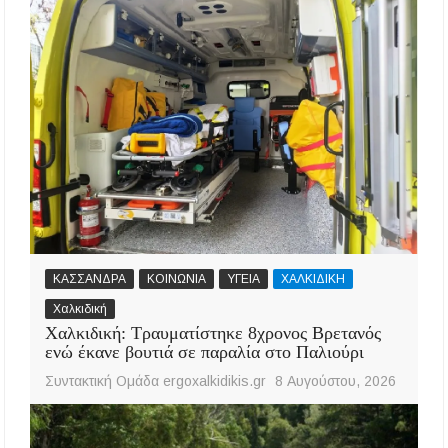
ΚΑΣΣΑΝΔΡΑ
ΚΟΙΝΩΝΙΑ
ΥΓΕΙΑ
ΧΑΛΚΙΔΙΚΗ
Χαλκιδική
Χαλκιδική: Τραυματίστηκε 8χρονος Βρετανός
ενώ έκανε βουτιά σε παραλία στο Παλιούρι
Συντακτική Ομάδα ergoxalkidikis.gr
8 Αυγούστου, 2026