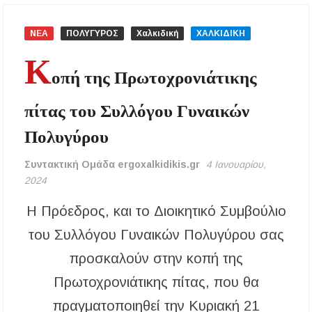
αναβάθμιση του Μουσικού Γυμνασίου Νέας
Προποντίδας
ΝΕΑ
ΠΟΛΥΓΥΡΟΣ
Χαλκιδική
ΧΑΛΚΙΔΙΚΗ
Δήμος Κασσάνδρας: Εντός μικροβιολογικών
Κ
ορίων το νερό στη Σίβηρη – Τέλος η
οπή της Πρωτοχρονιάτικης
προληπτική απαγόρευση χρήσης
πίτας του Συλλόγου Γυναικών
Ιερά Πανήγυρις: Κοιμήσεως Θεοτόκου
Πορταριάς Χαλκιδικής
Πολυγύρου
ΥΓΙΑΙΝΕΙΝ: Δωρεάν προληπτικές εξετάσεις
Συντακτική Ομάδα ergoxalkidikis.gr
4 Ιανουαρίου,
μέσω του προγράμματος «ΠΡΟΛΑΜΒΑΝΩ»
έως το 2030
2024
Η Πρόεδρος, και το Διοικητικό Συμβούλιο
Σίβηρη Χαλκιδικής: Απαγόρευση χρήσης του
νερού για πόση μετά από μικροβιολογική
του Συλλόγου Γυναικών Πολυγύρου σας
επιβάρυνση
προσκαλούν στην κοπή της
Χαλκιδική: Οι ουρές στα σύνορα των Ευζώνων
«φρενάρουν» τον τουρισμό – Πολύωρη αναμονή
Πρωτοχρονιάτικης πίτας, που θα
και απώλειες στις κρατήσεις
πραγματοποιηθεί την Κυριακή 21