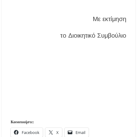
«Τουρισμός για Όλους 2026-2027»: Άνοιξαν οι
αιτήσεις – Ποιοι υποβάλλουν σήμερα αίτηση
ανά ΑΦΜ
Με εκτίμηση
Αναβαθμίζεται η πρόσβαση στο Δεβελίκι
Γοματίου με οδικό έργο 500.000 €
το Διοικητικό Συμβούλιο
Ιωάννης Γιώργος: «Εγκρίθηκε η λειτουργία
εκτός έδρας τμήματος Σ.Α.Ε.Κ. στον Πολύγυρο
– Ένα σημαντικό βήμα για την πλήρη
επαναλειτουργία της δομής»
Κοινοποιήστε:
Facebook
X
Email