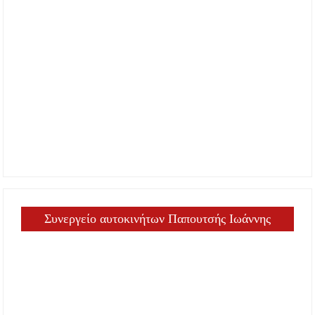
Συνεργείο αυτοκινήτων Παπουτσής Ιωάννης