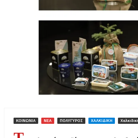
Εγκρίθηκε η λειτουργία τμήματος της Σ.Α.Ε.Κ. Μουδανιών στον Π
Η ΕΥΑΘ επεκτείνεται στη Χαλκιδική – Τι αλλάζει με τον νέο νόμο γ
Χαλκιδική: Νεκρός 69χρονος λουόμενος στην παραλία Σίβηρης
Διακοπές ρεύματος σε περιοχές της Χαλκιδικής – Πότε και πού θα 
Νέες χρηματοδοτήσεις από το Πράσινο Ταμείο για δήμους της Κεντ
ΚΟΙΝΩΝΙΑ
ΝΕΑ
ΠΟΛΥΓΥΡΟΣ
ΧΑΛΚΙΔΙΚΗ
Χαλκιδικ
Τ