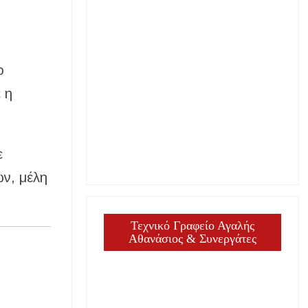
ο
 η
ε
ν, μέλη
Τεχνικό Γραφείο Αγαλής
Αθανάσιος & Συνεργάτες