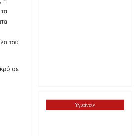
, η
 τα
ατα
ολο του
ικρό σε
Υγιαίνειν