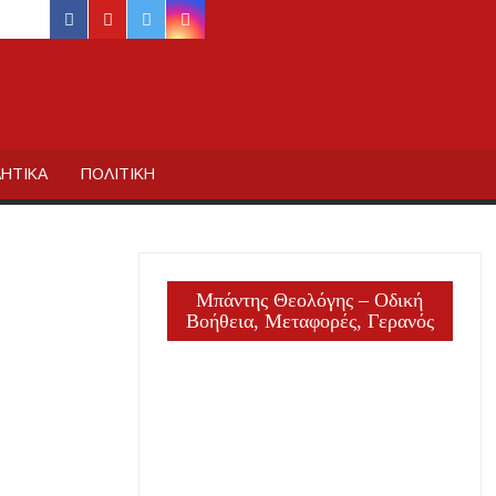
facebook
youtube
twitter
instagram
ΙΔΙΚΗΣ
ΗΤΙΚΑ
ΠΟΛΙΤΙΚΗ
Μπάντης Θεολόγης – Οδική
Βοήθεια, Μεταφορές, Γερανός