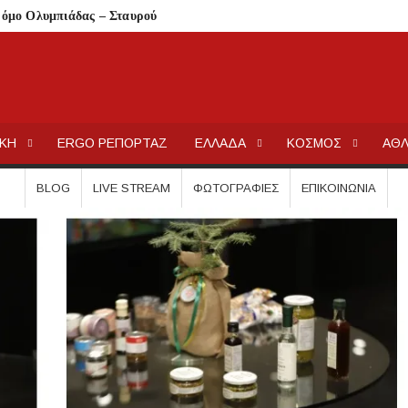
δρόμο Ολυμπιάδας – Σταυρού
παραλία στο Παλιούρι
ιακή 9 Αυγούστου λόγω υψηλού κινδύνου πυρκαγιάς
ου Μαρμαρά
ΕΡΓΟΧΑΛΚ
Ειδήσεις και Νέα για την Ελλάδα και τον κόσμο.
σης ανηλίκου – Έκκληση προς όλους τους γονείς
ΙΚΗ
ERGO ΡΕΠΟΡΤΑΖ
ΕΛΛΑΔΑ
ΚΟΣΜΟΣ
ΑΘΛ
στις 12 Αυγούστου
 Λαϊκόν»
BLOG
LIVE STREAM
ΦΩΤΟΓΡΑΦΊΕΣ
ΕΠΙΚΟΙΝΩΝΊΑ
 Τι αλλάζει για ιδιοκτήτες και ενοικιαστές
είναι οι δικαιούχοι
τίζει η άδεια θήρας
λαίσιο του LEADER
Συκιά
ήσεις στην Κασσάνδρα
ίδαιας
εις και πρόστιμα μετά τους ελέγχους