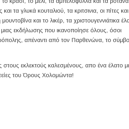
ς, το κρασί, το μέλι, τα αμπελόφυλλα και τα βότανα
και τα γλυκά κουταλιού, τα κριτσινια, οι πίτες και
 μουντοβίνα και το λικέρ, τα χριστουγεννιάτικα έλ
 μιας εκδήλωσης που ικανοποίησε όλους, όσοι
ρόπολης, απέναντι από τον Παρθενώνα, το σύμβ
στους εκλεκτούς καλεσμένους, απο ένα έλατο μ
τείες του Όρους Χολομώντα!