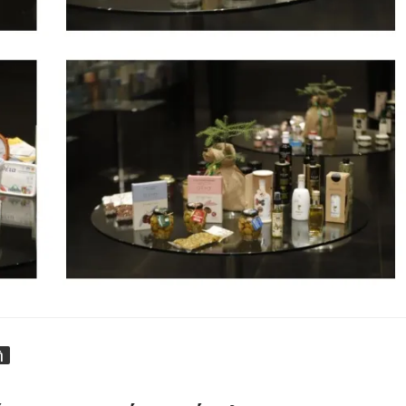
ολύγυρο– Δικαίωση της διεκδίκησης του Δήμου Πολυγύρου
ια ύδρευση και αποχέτευση
σημειωθούν
ρικής Μακεδονίας
ή