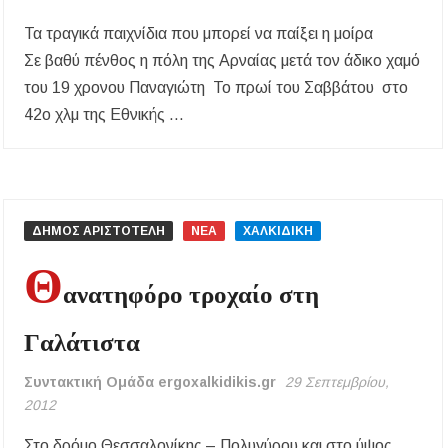
Συναυλία στο Γυμνάσιο Νέου Μαρμαρά
Τα τραγικά παιχνίδια που μπορεί να παίξει η μοίρα
Σε βαθύ πένθος η πόλη της Αρναίας μετά τον άδικο χαμό
Συναγερμός στον Στανό Χαλκιδικής: Απόπειρα
τηλεφωνικής εξαπάτησης ανηλίκου – Έκκληση
του 19 χρονου Παναγιώτη To πρωί του Σαββάτου στο
προς όλους τους γονείς
42ο χλμ της Εθνικής …
Δράση περισυλλογής αδέσποτων ζώων στα
Πυργαδίκια Χαλκιδικής στις 12 Αυγούστου
Λαϊκές μελωδίες στην πλατεία του Πολυγύρου
με την ορχήστρα «Το Λαϊκόν»
ΔΗΜΟΣ ΑΡΙΣΤΟΤΕΛΗ
ΝΕΑ
ΧΑΛΚΙΔΙΚΗ
Θ
Υποχρεωτικά μέσω τράπεζας τα ενοίκια από
ανατηφόρο τροχαίο στη
την 1η Οκτωβρίου 2026 – Τι αλλάζει για
ιδιοκτήτες και ενοικιαστές
Γαλάτιστα
Έως 30.000 ευρώ επιδότηση για αγορά
ηλεκτρικού οχήματος – Ποιοι είναι οι
Συντακτική Ομάδα ergoxalkidikis.gr
29 Σεπτεμβρίου,
δικαιούχοι
2012
Κυνήγι 2026-2027: Πότε ανοίγει η κυνηγετική
Στο δρόμο Θεσσαλονίκης – Πολυγύρου και στο ύψος