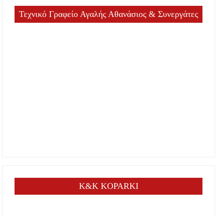
Τεχνικό Γραφείο Αγαλής Αθανάσιος & Συνεργάτες
K&K KOPARKI