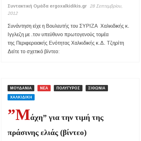
Συντακτική Ομάδα ergoxalkidikis.gr
28 Σεπτεμβρίου,
ΕΥΧΑΡΙΣΤΗΡΙΟΣ
2012
ΕΠΙΣΤΟΛΗ
ΟΙΚΟΓΕΝΕΙΑΣ
Συνάντηση είχε η Βουλευτής του ΣΥΡΙΖΑ Χαλκιδικής κ.
ΜΗΤΡΟΠΟΛΙΤΟΥ
Ιγγλεζη με .τον υπεύθυνο πρωτογενούς τομέα
ΙΕΡΙΣΣΟΥ
της Περιφερειακής Ενότητας Χαλκιδικής κ.Δ. Τζηρίτη
κυροῦ
ΝΙΚΟΔΗΜΟΥ
Δείτε το σχετικό βίντεο:
ΜΟΥΔΑΝΙΑ
ΝΕΑ
ΠΟΛΥΓΥΡΟΣ
ΣΙΘΩΝΙΑ
ΧΑΛΚΙΔΙΚΗ
”Μ
άχη” για την τιμή της
πράσινης ελιάς (βίντεο)