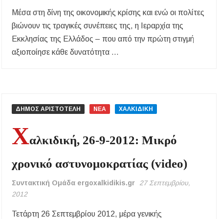
Μέσα στη δίνη της οικονομικής κρίσης και ενώ οι πολίτες
βιώνουν τις τραγικές συνέπειες της, η Ιεραρχία της
Εκκλησίας της Ελλάδος – που από την πρώτη στιγμή
αξιοποίησε κάθε δυνατότητα …
1
σ
χ
ό
λ
ΔΗΜΟΣ ΑΡΙΣΤΟΤΕΛΗ
ΝΕΑ
ΧΑΛΚΙΔΙΚΗ
ι
Χ
ο
αλκιδική, 26-9-2012: Μικρό
στο
Αρχιερατικές
χρονικό αστυνομοκρατίας (video)
εκλογές…
στη
Συντακτική Ομάδα ergoxalkidikis.gr
27 Σεπτεμβρίου,
σκιά
2012
της
κρίσης!
Τετάρτη 26 Σεπτεμβρίου 2012, μέρα γενικής