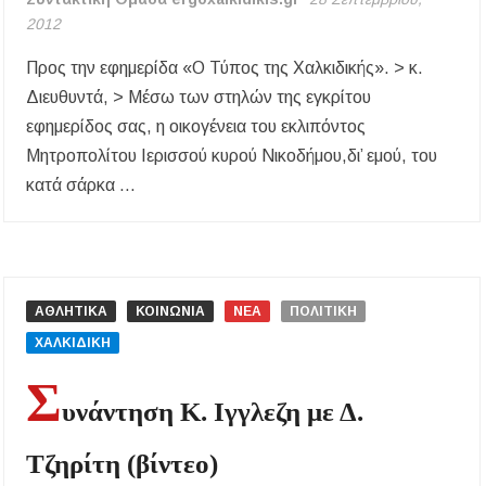
2012
Η ΕΥΑΘ επεκτείνεται στη Χαλκιδική – Τι
αλλάζει με τον νέο νόμο για ύδρευση και
Προς την εφημερίδα «Ο Τύπος της Χαλκιδικής». > κ.
αποχέτευση
Διευθυντά, > Μέσω των στηλών της εγκρίτου
εφημερίδος σας, η οικογένεια του εκλιπόντος
Χαλκιδική: Νεκρός 69χρονος λουόμενος στην
παραλία Σίβηρης
Μητροπολίτου Ιερισσού κυρού Νικοδήμου,δι’ εμού, του
κατά σάρκα …
1
σ
χ
ό
λ
ΑΘΛΗΤΙΚΑ
ΚΟΙΝΩΝΙΑ
ΝΕΑ
ΠΟΛΙΤΙΚΗ
ι
ΧΑΛΚΙΔΙΚΗ
ο
Σ
στο
υνάντηση Κ. Ιγγλεζη με Δ.
ΙΕΡΑ
ΜΗΤΡΟΠΟΛΙΣ
Τζηρίτη (βίντεο)
ΙΕΡΙΣΣΟΥ
: