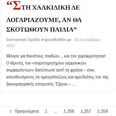
“Σ
ΤΗ ΧΑΛΚΙΔΙΚΗ ΔΕ
ΛΟΓΑΡΙΑΖΟΥΜΕ, ΑΝ ΘΑ
ΣΚΟΤΩΘΟΥΝ ΠΑΙΔΙΑ”
Συντακτική Ομάδα ergoxalkidikis.gr
25 Σεπτεμβρίου,
2012
Μίλησε για θανάτους παιδιών… και τον χειρόκροτησαν!
Ο ιδρυτής του «παρατηρητηρίου γερμανικών
συμφερόντων» διατύπωσε αυτή τη φράση – σοκ,
απευθυνόμενος σε ομοτράπεζους και ομοϊδεάτες του της
διανομαρχιακής επιτροπής Έβρου – …
Σελιδοποίηση
Προηγούμενα
1
…
1,256
1,257
1,258