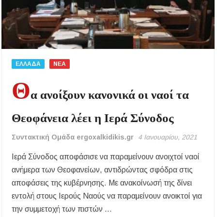
Ιερά Πανήγυρις: Κοιμήσεως Θεοτόκου
Πορταριάς Χαλκιδικής
ΥΓΙΑΙΝΕΙΝ: Δωρεάν προληπτικές εξετάσεις
μέσω του προγράμματος «ΠΡΟΛΑΜΒΑΝΩ»
έως το 2030
ΕΛΛΑΔΑ
ΝΕΑ
Θ
Σίβηρη Χαλκιδικής: Απαγόρευση χρήσης του
νερού για πόση μετά από μικροβιολογική
α ανοίξουν κανονικά οι ναοί τα
επιβάρυνση
Θεοφάνεια λέει η Ιερά Σύνοδος
Χαλκιδική: Οι ουρές στα σύνορα των Ευζώνων
«φρενάρουν» τον τουρισμό – Πολύωρη αναμονή
Συντακτική Ομάδα ergoxalkidikis.gr
4 Ιανουαρίου, 2021
και απώλειες στις κρατήσεις
Ιερά Σύνοδος αποφάσισε να παραμείνουν ανοιχτοί ναοί
Μεταμόρφωση του Σωτήρος: Ο συμβολισμός
των σταφυλιών που ευλογούνται στις εκκλησίες
ανήμερα των Θεοφανείων, αντιδρώντας σφόδρα στις
αποφάσεις της κυβέρνησης. Με ανακοίνωσή της δίνει
Μουσική Εκδήλωση της Φιλαρμονικής
εντολή στους Ιερούς Ναούς να παραμείνουν ανοικτοί για
Μεγάλης Παναγίας
την συμμετοχή των πιστών …