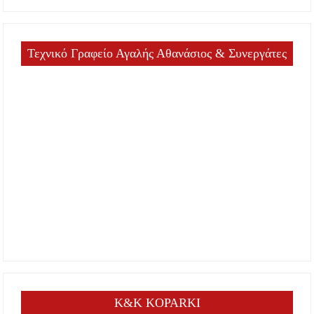
Τεχνικό Γραφείο Αγαλής Αθανάσιος & Συνεργάτες
K&K KOPARKI