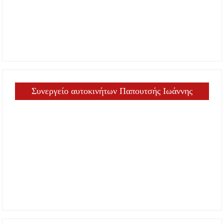
Ιωάννης Γιώργος: «Εγκρίθηκε η λειτουργία
εκτός έδρας τμήματος Σ.Α.Ε.Κ. στον Πολύγυρο
– Ένα σημαντικό βήμα για την πλήρη
επαναλειτουργία της δομής»
Η Κεντρική Μακεδονία ανοίγει τον δρόμο του
οινοτουρισμού σε Ηνωμένο Βασίλειο και
Αυστραλία
Συνεργείο αυτοκινήτων Παπουτσής Ιωάννης
Χαλκιδική: Πυρκαγιά σε γαλλική θαλαμηγό
στη Λατούρα Αγίου Νικολάου – Άμεση
κινητοποίηση Λιμενικού και Πυροσβεστικής