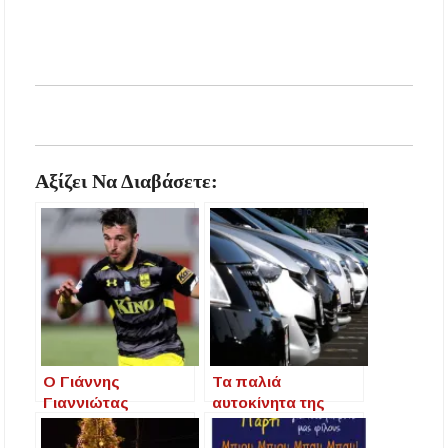
Αξίζει Να Διαβάσετε:
Ο Γιάννης
Τα παλιά
Γιαννιώτας
αυτοκίνητα της
επέστρεψε στον
Ελλάδας και τα
Άρη μετά από 12
χαράτσια που