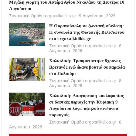
Μεγάλη γιορτή του Αστέρα Αγίου Νικολάου τη Δευτέρα 10
Αυγούστου
Συντακτική Ομάδα ergoxalkidikis.gr
9 Αυγούστου, 2026
Η Ουρανούπολη σε ζωντανή σύνδεση:
Η συναυλία της Φωτεινής Βελεσιώτου
στο ergoxalkidikis.gr
Συντακτική Ομάδα ergoxalkidikis.gr
8
Αυγούστου, 2026
Χαλκιδική: Τραυματίστηκε 8χρονος
Βρετανός ενώ έκανε βουτιά σε παραλία
στο Παλιούρι
Συντακτική Ομάδα ergoxalkidikis.gr
8
Αυγούστου, 2026
Χαλκιδική: Απαγόρευση κυκλοφορίας
σε δασικές περιοχές την Κυριακή 9
Αυγούστου λόγω υψηλού κινδύνου
πυρκαγιάς
Συντακτική Ομάδα ergoxalkidikis.gr
8
Αυγούστου, 2026