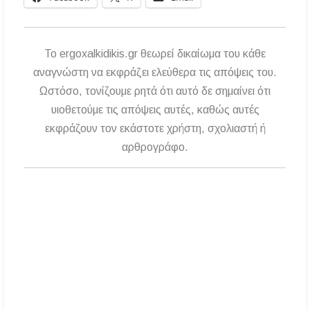
Χαλκιδική: Νεκρός 68χρονος λουόμενος στην
παραλία της Νέας Ποτίδαιας
Χαλκιδική: Πρωταθλήτρια στις καταγγελίες
To ergoxalkidikis.gr θεωρεί δικαίωμα του κάθε
για παραλίες – Σφραγίσεις και πρόστιμα μετά
τους ελέγχους
αναγνώστη να εκφράζει ελεύθερα τις απόψεις του.
Ωστόσο, τονίζουμε ρητά ότι αυτό δε σημαίνει ότι
υιοθετούμε τις απόψεις αυτές, καθώς αυτές
εκφράζουν τον εκάστοτε χρήστη, σχολιαστή ή
αρθρογράφο.