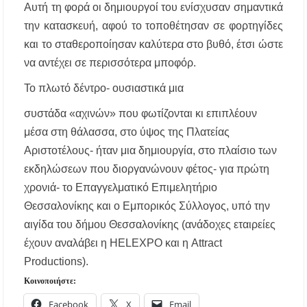
Αυτή τη φορά οι δημιουργοί του ενίσχυσαν σημαντικά
Υποχρεωτικά μέσω τράπεζας τα ενοίκια από
την 1η Οκτωβρίου 2026 – Τι αλλάζει για
την κατασκευή, αφού το τοποθέτησαν σε φορτηγίδες
ιδιοκτήτες και ενοικιαστές
και το σταθεροποίησαν καλύτερα στο βυθό, έτσι ώστε
να αντέχει σε περισσότερα μποφόρ.
Έως 30.000 ευρώ επιδότηση για αγορά
ηλεκτρικού οχήματος – Ποιοι είναι οι
Το πλωτό δέντρο- ουσιαστικά μια
δικαιούχοι
συστάδα «αχινών» που φωτίζονται κι επιπλέουν
Κυνήγι 2026-2027: Πότε ανοίγει η κυνηγετική
μέσα στη θάλασσα, στο ύψος της Πλατείας
περίοδος και πόσο κοστίζει η άδεια θήρας
Αριστοτέλους- ήταν μια δημιουργία, στο πλαίσιο των
εκδηλώσεων που διοργανώνουν φέτος- για πρώτη
ΑΝ.ΕΤ.ΧΑ.: Παρατείνεται η προθεσμία
υποβολής προτάσεων στο πλαίσιο του LEADER
χρονιά- το Επαγγελματικό Επιμελητήριο
Θεσσαλονίκης και ο Εμπορικός Σύλλογος, υπό την
Χαλκιδική: Διάσωση 49χρονης Γερμανίδας σε
δύσβατο σημείο στη Συκιά
αιγίδα του δήμου Θεσσαλονίκης (ανάδοχες εταιρείες
έχουν αναλάβει η HELEXPO και η Attract
Έλεγχοι σε παραλίες της Χαλκιδικής:
Productions).
Σφραγίστηκαν πέντε επιχειρήσεις στην
Κασσάνδρα
Κοινοποιήστε:
Facebook
X
Email