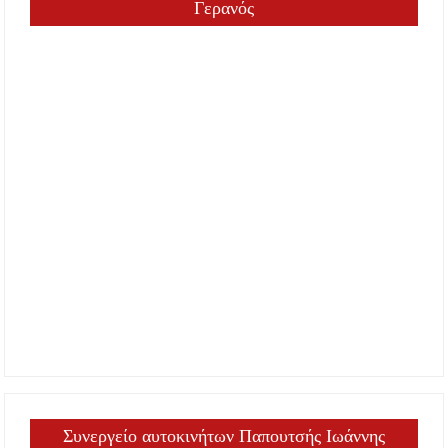
Γερανός
Συνεργείο αυτοκινήτων Παπουτσής Ιωάννης