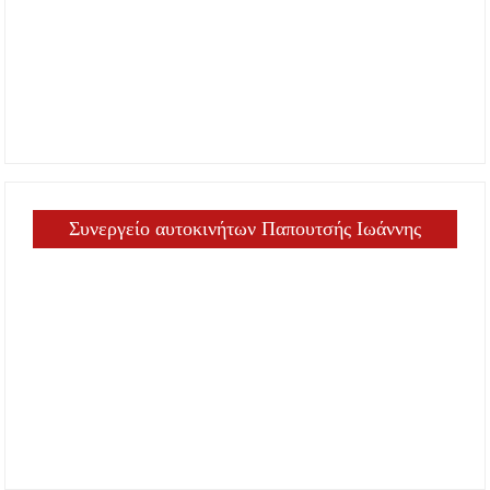
Συνεργείο αυτοκινήτων Παπουτσής Ιωάννης