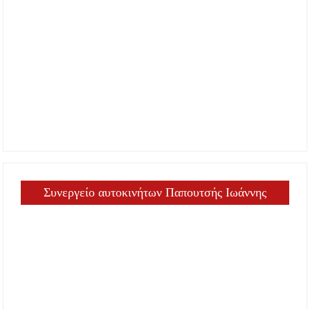
Συνεργείο αυτοκινήτων Παπουτσής Ιωάννης