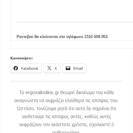
– Πότε και πού θα σημειωθούν
Νέες χρηματοδοτήσεις από το Πράσινο Ταμείο
για δήμους της Κεντρικής Μακεδονίας
Με λαμπρότητα πραγματοποιήθηκε η
Ραντεβού θα κλείνονται στο τηλέφωνο 2310.509.053.
πανήγυρη του Παρεκκλησίου Μεταμορφώσεως
του Σωτήρος στην Παραλία Διονυσίου
Κοινοποιήστε:
Έρευνα απαντάει: Πόσο χρόνο κερδίζουμε
υπερβαίνοντας το όριο ταχύτητας;
Facebook
X
Email
Χαλκιδική: Άμεση η κατάσβεση πυρκαγιάς σε
χαμηλή βλάστηση στην περιοχή του Πόρτο
Καρράς
To ergoxalkidikis.gr θεωρεί δικαίωμα του κάθε
αναγνώστη να εκφράζει ελεύθερα τις απόψεις του.
Η ΘΕΙΑ ΜΕΤΑΜΟΡΦΩΣΙΣ ΤΟΥ ΣΩΤΗΡΟΣ
ΗΜΩΝ ΙΗΣΟΥ ΧΡΙΣΤΟΥ ΣΤΟ
Ωστόσο, τονίζουμε ρητά ότι αυτό δε σημαίνει ότι
ΠΛΑΤΑΝΟΧΩΡΙ ΚΑΙ ΣΤΗ ΣΑΡΑΚΗΝΑ
υιοθετούμε τις απόψεις αυτές, καθώς αυτές
εκφράζουν τον εκάστοτε χρήστη, σχολιαστή ή
Υπογράφηκε η σύμβαση για την ενεργειακή
αναβάθμιση του Μουσικού Γυμνασίου Νέας
αρθρογράφο.