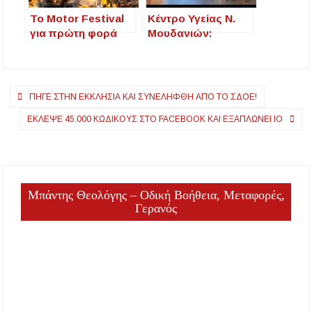
Παλαιοχωρίου
To Motor Festival
Κέντρο Υγείας Ν.
για πρώτη φορά
Μουδανιών:
στην Θεσσαλονίκη!
Ενημέρωση για τον
Διαβήτη με Μεγάλη
Συμμετοχή
Πλοήγηση
ΠΉΓΕ ΣΤΗΝ ΕΚΚΛΗΣΊΑ ΚΑΙ ΣΥΝΕΛΉΦΘΗ ΑΠΌ ΤΟ ΣΔΟΕ!
άρθρων
ΈΚΛΕΨΕ 45.000 ΚΩΔΙΚΟΎΣ ΣΤΟ FACEBOOK ΚΑΙ ΕΞΑΠΛΏΝΕΙ ΙΌ
Μπάντης Θεολόγης – Οδική Βοήθεια, Μεταφορές,
Γερανός