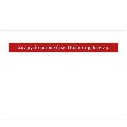
Συνεργείο αυτοκινήτων Παπουτσής Ιωάννης