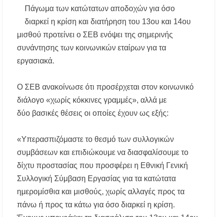
Κασσάνδρα
Πάγωμα των κατώτατων αποδοχών για όσο
διαρκεί η κρίση και διατήρηση του 13ου και 14ου
Χαλκιδική: Νεκρός 68χρονος λουόμενος στην
μισθού προτείνει ο ΣΕΒ ενόψει της σημερινής
παραλία της Νέας Ποτίδαιας
συνάντησης των κοινωνικών εταίρων για τα
εργασιακά.
Χαλκιδική: Πρωταθλήτρια στις καταγγελίες
για παραλίες – Σφραγίσεις και πρόστιμα μετά
τους ελέγχους
Ο ΣΕΒ ανακοίνωσε ότι προσέρχεται στον κοινωνικό
διάλογο «χωρίς κόκκινες γραμμές», αλλά με
Εγκρίθηκε η λειτουργία τμήματος της Σ.Α.Ε.Κ.
Μουδανιών στον Πολύγυρο– Δικαίωση της
δύο βασικές θέσεις οι οποίες έχουν ως εξής:
διεκδίκησης του Δήμου Πολυγύρου
«Υπερασπιζόμαστε το θεσμό των συλλογικών
Η ΕΥΑΘ επεκτείνεται στη Χαλκιδική – Τι
αλλάζει με τον νέο νόμο για ύδρευση και
συμβάσεων και επιδιώκουμε να διασφαλίσουμε το
αποχέτευση
δίχτυ προστασίας που προσφέρει η Εθνική Γενική
Συλλογική Σύμβαση Εργασίας για τα κατώτατα
Χαλκιδική: Νεκρός 69χρονος λουόμενος στην
παραλία Σίβηρης
ημερομίσθια και μισθούς, χωρίς αλλαγές προς τα
πάνω ή προς τα κάτω για όσο διαρκεί η κρίση.
Διακοπές ρεύματος σε περιοχές της Χαλκιδικής