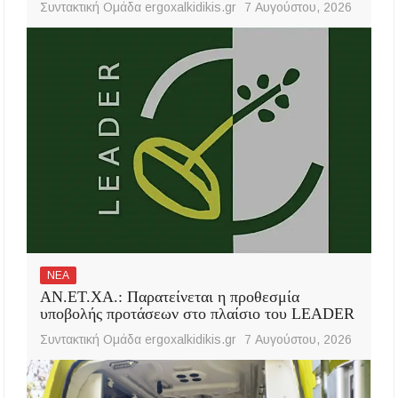
Συντακτική Ομάδα ergoxalkidikis.gr
7 Αυγούστου, 2026
ΝΕΑ
ΑΝ.ΕΤ.ΧΑ.: Παρατείνεται η προθεσμία
υποβολής προτάσεων στο πλαίσιο του LEADER
Συντακτική Ομάδα ergoxalkidikis.gr
7 Αυγούστου, 2026