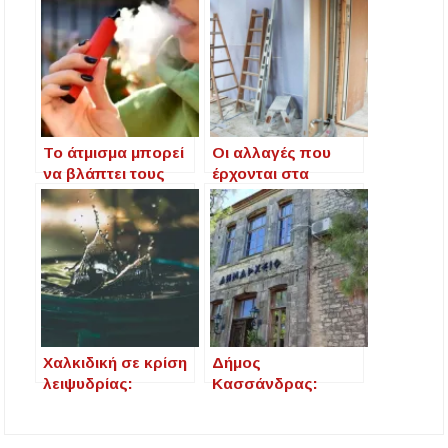
Προποντίδας
Δήμος Κασσάνδρας: Εντός μικροβιολογικών
ορίων το νερό στη Σίβηρη – Τέλος η
προληπτική απαγόρευση χρήσης
Ιερά Πανήγυρις: Κοιμήσεως Θεοτόκου
Πορταριάς Χαλκιδικής
Το άτμισμα μπορεί
Οι αλλαγές που
να βλάπτει τους
έρχονται στα
πνεύμονες των
προγράμματα
νέων όσο και το
«Σπίτι μου» –
κάπνισμα
«Ανακαινίζω και
Ενοικιάζω» –
Ακόμα έξι
παρεμβάσεις για τη
στεγαστική κρίση
Χαλκιδική σε κρίση
Δήμος
λειψυδρίας:
Κασσάνδρας:
Έκτακτη ανάγκη,
Κρίση πριν την
γεωτρήσεις, χαμένα
έναρξη της
έργα και το
τουριστικής