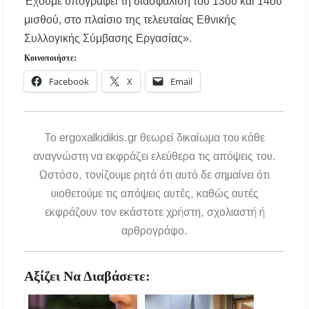
Έχουμε υπογράψει τη διασφάλιση του 13ου και 14ου
– Πότε και πού θα σημειωθούν
μισθού, στο πλαίσιο της τελευταίας Εθνικής
Νέες χρηματοδοτήσεις από το Πράσινο Ταμείο
Συλλογικής Σύμβασης Εργασίας».
για δήμους της Κεντρικής Μακεδονίας
Κοινοποιήστε:
Με λαμπρότητα πραγματοποιήθηκε η
Facebook
X
Email
πανήγυρη του Παρεκκλησίου Μεταμορφώσεως
του Σωτήρος στην Παραλία Διονυσίου
Έρευνα απαντάει: Πόσο χρόνο κερδίζουμε
To ergoxalkidikis.gr θεωρεί δικαίωμα του κάθε
υπερβαίνοντας το όριο ταχύτητας;
αναγνώστη να εκφράζει ελεύθερα τις απόψεις του.
Ωστόσο, τονίζουμε ρητά ότι αυτό δε σημαίνει ότι
Χαλκιδική: Άμεση η κατάσβεση πυρκαγιάς σε
χαμηλή βλάστηση στην περιοχή του Πόρτο
υιοθετούμε τις απόψεις αυτές, καθώς αυτές
Καρράς
εκφράζουν τον εκάστοτε χρήστη, σχολιαστή ή
αρθρογράφο.
Η ΘΕΙΑ ΜΕΤΑΜΟΡΦΩΣΙΣ ΤΟΥ ΣΩΤΗΡΟΣ
ΗΜΩΝ ΙΗΣΟΥ ΧΡΙΣΤΟΥ ΣΤΟ
ΠΛΑΤΑΝΟΧΩΡΙ ΚΑΙ ΣΤΗ ΣΑΡΑΚΗΝΑ
Αξίζει Να Διαβάσετε:
Υπογράφηκε η σύμβαση για την ενεργειακή
αναβάθμιση του Μουσικού Γυμνασίου Νέας