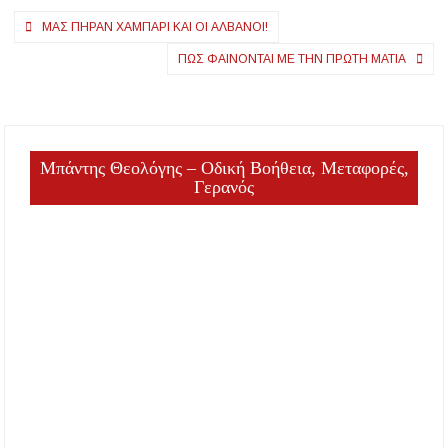
Πλοήγηση
ζητούμενο για
περιόδου
ΜΑΣ ΠΗΡΑΝ ΧΑΜΠΑΡΙ ΚΑΙ ΟΙ ΑΛΒΑΝΟΙ!
ολιστικό σχέδιο
άρθρων
ΠΏΣ ΦΑΊΝΟΝΤΑΙ ΜΕ ΤΗΝ ΠΡΏΤΗ ΜΑΤΙΆ
νερού
Μπάντης Θεολόγης – Οδική Βοήθεια, Μεταφορές,
Γερανός