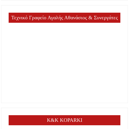
Τεχνικό Γραφείο Αγαλής Αθανάσιος & Συνεργάτες
K&K KOPARKI