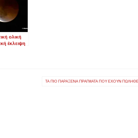
ική ολική
ακή έκλειψη
πό τον
 της
ικής–
αφή από
κό του
ΤΑ ΠΙΟ ΠΑΡΆΞΕΝΑ ΠΡΆΓΜΑΤΑ ΠΟΥ ΈΧΟΥΝ ΠΩΛΗΘΕ
η Ζάχου