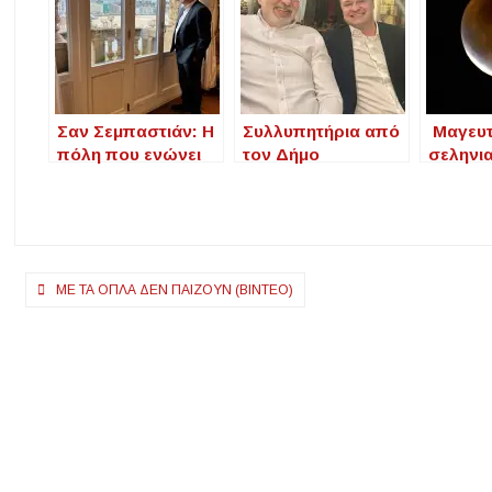
Σαν Σεμπαστιάν: Η
Συλλυπητήρια από
Μαγευτ
πόλη που ενώνει
τον Δήμο
σεληνι
τον Δήμο
Αριστοτέλη για τον
πάνω α
Αριστοτέλη με τον
θάνατο του
ουρανό
ΠΑΟΚ
Αριστείδη Δαβίλα
Χαλκιδ
Καταγρ
τον φα
Πλοήγηση
ΜΕ ΤΑ ΌΠΛΑ ΔΕΝ ΠΑΊΖΟΥΝ (ΒΊΝΤΕΟ)
Δημήτρ
άρθρων