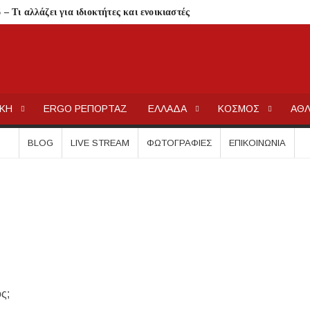
 Τι αλλάζει για ιδιοκτήτες και ενοικιαστές
είναι οι δικαιούχοι
τίζει η άδεια θήρας
λαίσιο του LEADER
ΕΡΓΟΧΑΛΚ
Ειδήσεις και Νέα για την Ελλάδα και τον κόσμο.
Συκιά
ΙΚΗ
ERGO ΡΕΠΟΡΤΑΖ
ΕΛΛΑΔΑ
ΚΟΣΜΟΣ
ΑΘΛ
ήσεις στην Κασσάνδρα
ίδαιας
BLOG
LIVE STREAM
ΦΩΤΟΓΡΑΦΊΕΣ
ΕΠΙΚΟΙΝΩΝΊΑ
εις και πρόστιμα μετά τους ελέγχους
ολύγυρο– Δικαίωση της διεκδίκησης του Δήμου Πολυγύρου
ια ύδρευση και αποχέτευση
σημειωθούν
ρικής Μακεδονίας
 Μεταμορφώσεως του Σωτήρος στην Παραλία Διονυσίου
ός;
χύτητας;