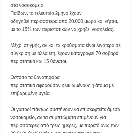
αποχέτευση
στα νοσοκομεία
Παίδων, το τελευταίο 2μηνο έχουν
Χαλκιδική: Νεκρός 69χρονος λουόμενος στην
παραλία Σίβηρης
οδηγηθεί περισσότερα από 20.000 μωρά και νήπια,
με το 15% των περιστατικών να χρήζει νοσηλείας.
Διακοπές ρεύματος σε περιοχές της Χαλκιδικής
– Πότε και πού θα σημειωθούν
Μέχρι στιγμής, αν και τα κρούσματα είναι λιγότερα σε
σύγκριση με άλλα έτη, έχουν καταγραφεί 70 σοβαρά
Νέες χρηματοδοτήσεις από το Πράσινο Ταμείο
για δήμους της Κεντρικής Μακεδονίας
περιστατικά και 15 θάνατοι.
Με λαμπρότητα πραγματοποιήθηκε η
Ωστόσο τα θανατηφόρα
πανήγυρη του Παρεκκλησίου Μεταμορφώσεως
του Σωτήρος στην Παραλία Διονυσίου
περιστατικά αφορούσαν ηλικιωμένους ή άτομα με
επιβαρυμένη υγεία.
Έρευνα απαντάει: Πόσο χρόνο κερδίζουμε
υπερβαίνοντας το όριο ταχύτητας;
Οι γιατροί πάντως συστήνουν να επισκεφτείτε άμεσα
Χαλκιδική: Άμεση η κατάσβεση πυρκαγιάς σε
νοσοκομείο, αν τα συμπτώματα επιμένουν για
χαμηλή βλάστηση στην περιοχή του Πόρτο
Καρράς
περισσότερες από τρεις ημέρες, με πυρετό άνω των