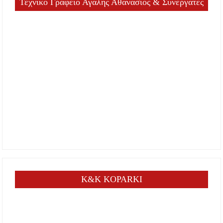
Τεχνικό Γραφείο Αγαλής Αθανάσιος & Συνεργάτες
K&K KOPARKI