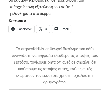
38 βαθμών Κελσίου, και σε περίπτωση που
Η ΘΕΙΑ ΜΕΤΑΜΟΡΦΩΣΙΣ ΤΟΥ ΣΩΤΗΡΟΣ
υπάρχειέντονη εξάντληση του ασθενή
ΗΜΩΝ ΙΗΣΟΥ ΧΡΙΣΤΟΥ ΣΤΟ
ΠΛΑΤΑΝΟΧΩΡΙ ΚΑΙ ΣΤΗ ΣΑΡΑΚΗΝΑ
ή εξανθήματα στο δέρμα.
Κοινοποιήστε:
Υπογράφηκε η σύμβαση για την ενεργειακή
Facebook
X
Email
αναβάθμιση του Μουσικού Γυμνασίου Νέας
Προποντίδας
To ergoxalkidikis.gr θεωρεί δικαίωμα του κάθε
αναγνώστη να εκφράζει ελεύθερα τις απόψεις του.
Ωστόσο, τονίζουμε ρητά ότι αυτό δε σημαίνει ότι
υιοθετούμε τις απόψεις αυτές, καθώς αυτές
εκφράζουν τον εκάστοτε χρήστη, σχολιαστή ή
αρθρογράφο.