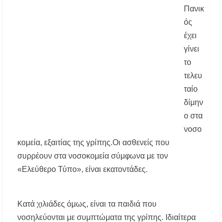
Πανικ
ός
Χαλκιδική: Διάσωση 49χρονης Γερμανίδας σε
δύσβατο σημείο στη Συκιά
έχει
γίνει
Έλεγχοι σε παραλίες της Χαλκιδικής:
το
Σφραγίστηκαν πέντε επιχειρήσεις στην
Κασσάνδρα
τελευ
ταίο
Χαλκιδική: Νεκρός 68χρονος λουόμενος στην
δίμην
παραλία της Νέας Ποτίδαιας
ο στα
Χαλκιδική: Πρωταθλήτρια στις καταγγελίες
νοσο
για παραλίες – Σφραγίσεις και πρόστιμα μετά
κομεία, εξαιτίας της γρίπης.Οι ασθενείς που
τους ελέγχους
συρρέουν στα νοσοκομεία σύμφωνα με τον
Εγκρίθηκε η λειτουργία τμήματος της Σ.Α.Ε.Κ.
«Ελεύθερο Τύπο», είναι εκατοντάδες.
Μουδανιών στον Πολύγυρο– Δικαίωση της
διεκδίκησης του Δήμου Πολυγύρου
Κατά χιλιάδες όμως, είναι τα παιδιά που
Η ΕΥΑΘ επεκτείνεται στη Χαλκιδική – Τι
αλλάζει με τον νέο νόμο για ύδρευση και
νοσηλεύονται με συμπτώματα της γρίπης. Ιδιαίτερα