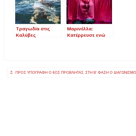
Τραγωδία στις
Μαρινέλλα:
Καλύβες
Κατέρρευσε ενώ
Χαλκιδκής:
τραγουδούσε στο
38χρονος άνδρας
Ηρώδειο (βίντεο)
έχασε τη ζωή του
στη θάλασσα
Πλοήγηση
ΠΡΟΣ ΥΠΟΓΡΑΦΉ Ο 6ΟΣ ΠΡΟΒΛΉΤΑΣ, ΣΤΗ Β’ ΦΆΣΗ O ΔΙΑΓΩΝΙΣΜΌΣ
άρθρων