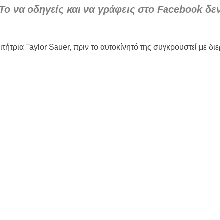
ο να οδηγείς και να γράφεις στο Facebook δεν
ρικής Μακεδονίας
 Μεταμορφώσεως του Σωτήρος στην Παραλία Διονυσίου
χύτητας;
τήτρια Taylor Sauer, πριν
το αυτοκίνητό της συγκρουστεί με δι
ην περιοχή του Πόρτο Καρράς
ΤΟΥ ΣΤΟ ΠΛΑΤΑΝΟΧΩΡΙ ΚΑΙ ΣΤΗ ΣΑΡΑΚΗΝΑ