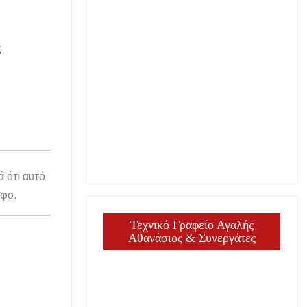
ς
ά ότι αυτό
άφο.
Τεχνικό Γραφείο Αγαλής
Αθανάσιος & Συνεργάτες