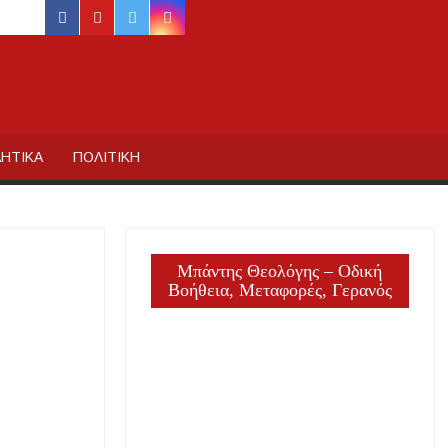
facebook
youtube
twitter
instagram
ΙΔΙΚΗΣ
ΗΤΙΚΑ
ΠΟΛΙΤΙΚΗ
Μπάντης Θεολόγης – Οδική
Βοήθεια, Μεταφορές, Γερανός