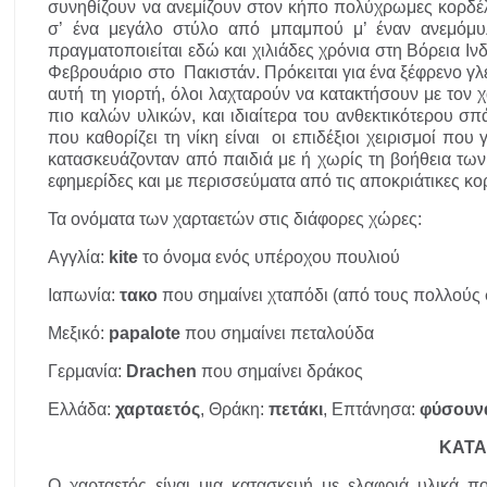
συνηθίζουν να ανεμίζουν στον κήπο πολύχρωμες κορδέλ
σ’ ένα μεγάλο στύλο από μπαμπού μ’ έναν ανεμόμυ
πραγματοποιείται εδώ και χιλιάδες χρόνια στη Βόρεια Ινδ
Φεβρουάριο στο Πακιστάν. Πρόκειται για ένα ξέφρενο γλέ
αυτή τη γιορτή, όλοι λαχταρούν να κατακτήσουν με τον
πιο καλών υλικών, και ιδιαίτερα του ανθεκτικότερου σπ
που καθορίζει τη νίκη είναι οι επιδέξιοι χειρισμοί που
κατασκευάζονταν από παιδιά με ή χωρίς τη βοήθεια των
εφημερίδες και με περισσεύματα από τις αποκριάτικες κο
Τα ονόματα των χαρταετών στις διάφορες χώρες:
Αγγλία:
kite
το όνομα ενός υπέροχου πουλιού
Ιαπωνία:
τακο
που σημαίνει χταπόδι (από τους πολλούς
Μεξικό:
papalote
που σημαίνει πεταλούδα
Γερμανία:
Drachen
που σημαίνει δράκος
Ελλάδα:
χαρταετός
, Θράκη:
πετάκι
, Επτάνησα:
φύσουν
ΚΑΤΑ
Ο χαρταετός είναι μια κατασκευή με ελαφριά υλικά 