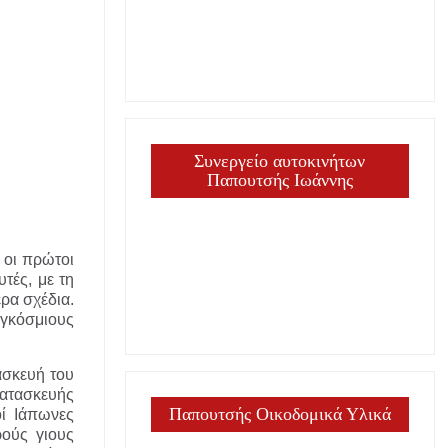
Συνεργείο αυτοκινήτων
Παπουτσής Ιωάννης
 οι πρώτοι
τές, με τη
ρα σχέδια.
αγκόσμιους
ασκευή του
κατασκευής
Παπουτσής Οικοδομικά Υλικά
οί Ιάπωνες
ρούς γιους