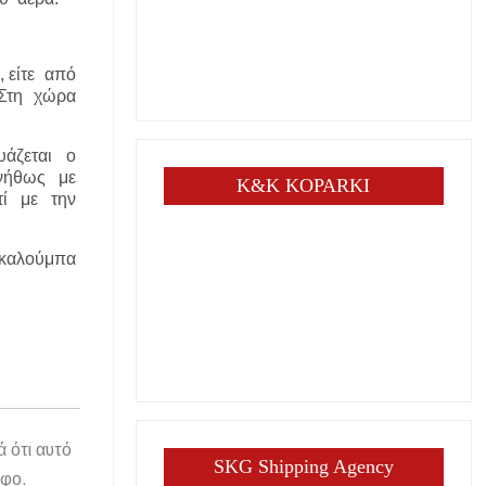
, είτε από
. Στη χώρα
υάζεται ο
υνήθως με
K&K KOPARKI
τί με την
ν καλούμπα
.
ά ότι αυτό
SKG Shipping Agency
άφο.