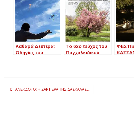
Καθαρά Δευτέρα:
Το 62ο τεύχος του
ΦΕΣΤΙ
Οδηγίες του
Παγχαλκιδικού
ΚΑΣΣΑ
ΑΔΜΗΕ για το
Λόγου: Ένα ταξίδι
ΚΑΛΛΙΘ
πέταγμα χαρταετού
στην ιστορία και
Μουσικ
– Τι να κάνετε αν
τον πολιτισμό της
Συνάντ
μπλεχτεί σε
Χαλκιδικής
Ιστορία
καλώδια
Πλοήγηση
ΑΝΈΚΔΟΤΟ: Η ΖΑΡΤΙΈΡΑ ΤΗΣ ΔΑΣΚΆΛΑΣ…
άρθρων