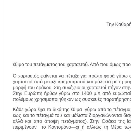
ΔΥΠΑ: Νέες 8.000 θέσεις εργασίας για ανέργους ηλικίας 55 έως 67 ε
Δεκαπενταύγουστος 2026 στη Μεγάλη Παναγία Χαλκιδικής – Το πρ
Η Φωτεινή Βελεσιώτου έρχεται στην Ουρανούπολη για μια μοναδικ
Την Καθαρή
«Τουρισμός για Όλους 2026-2027»: Άνοιξαν οι αιτήσεις – Ποιοι υπ
Αναβαθμίζεται η πρόσβαση στο Δεβελίκι Γοματίου με οδικό έργο 50
έθιμο του πετάγματος του χαρταετού. Από που όμως προέ
Ο χαρταετός φαίνεται να πέταξε για πρώτη φορά γύρω σ
χαρταετοί από μετάξι και μπαμπού και μάλιστα με τη μο
μορφή του δράκου. Στη συνέχεια οι χαρταετοί πήγαν στη
Στην Ευρώπη ήρθαν γύρω στο 1400 μ.Χ από ευρωπαίου
πολέμους χρησιμοποιήθηκαν ως συσκευές παρατήρησης
Κάθε χώρα έχει τα δικά της έθιμα γύρω από το πέταγμα 
εως και το πέταγμά του και μάλιστα διοργανώνονται δι
αλλά και από άποψη πετάγματος). Στην Οσάκα της Ια
περιμένουν το Κοντομόνο—χι ή αλλιώς τη Μέρα των Π