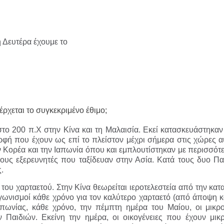
τών – Στους 43.000 οι συνολικοί ωφελούμενοι
όγραμμα των ιερών ακολουθιών
ή συναυλία στον Πύργο
 Δευτέρα έχουμε το
οβάλλουν σήμερα αίτηση ανά ΑΦΜ
0.000 €
ρχεται το συγκεκριμένο έθιμο;
το 200 π.Χ στην Κίνα και τη Μαλαισία. Εκεί κατασκευάστηκαν
ρφή που έχουν ως επί το πλείστον μέχρι σήμερα στις χώρες αυ
ν Κορέα και την Ιαπωνία όπου και εμπλουτίστηκαν με περισσότε
ς εξερευνητές που ταξίδευαν στην Ασία. Κατά τους δυο Π
.
του χαρταετού. Στην Κίνα θεωρείται ιεροτελεστεία από την κατ
αγωνισμοί κάθε χρόνο για τον καλύτερο χαρταετό (από άποψη 
πωνίας, κάθε χρόνο, την πέμπτη ημέρα του Μαίου, οι μικρ
αιδιών. Εκείνη την ημέρα, οι οικογένειες που έχουν μικ