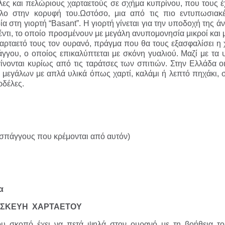
ες και πελώριους χαρταετούς σε σχήμα κυπρίνου, που τους έ
λο στην κορυφή του.Ωστόσο, μια από τις πιο εντυπωσιακέ
ία στη γιορτή “Basant”. Η γιορτή γίνεται για την υποδοχή της ά
ντι, το οποίο προσμένουν με μεγάλη ανυπομονησία μικροί και μ
 χαρταετό τους τον ουρανό, πράγμα που θα τους εξασφαλίσει η
άγγου, ο οποίος επικαλύπτεται με σκόνη γυαλιού. Μαζί με τα υ
 γίνονται κυρίως από τις ταράτσες των σπιτιών. Στην Ελλάδα ο
 μεγάλων με απλά υλικά όπως χαρτί, καλάμι ή λεπτό πηχάκι, 
ρδέλες.
 σπάγγους που κρέμονται από αυτόν)
α
ΣΚΕΥΗ ΧΑΡΤΑΕΤΟΥ
που σκοπό έχει να πετά ψηλά στον ουρανό με τη βοήθεια το