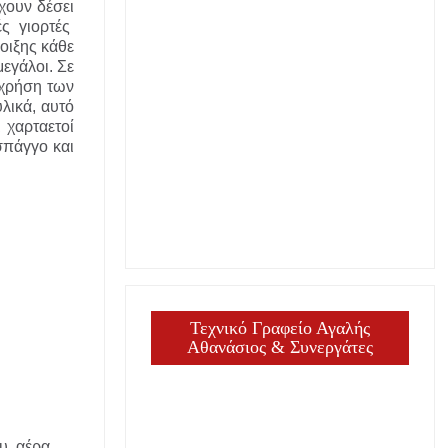
χουν δέσει
ς γιορτές
νοιξης κάθε
εγάλοι. Σε
 χρήση των
λικά, αυτό
ι χαρταετοί
σπάγγο και
Τεχνικό Γραφείο Αγαλής
Αθανάσιος & Συνεργάτες
υ αέρα.