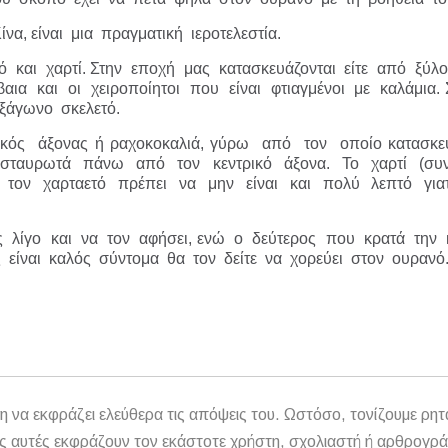
α, είναι μια πραγματική ιεροτελεστία.
ό και χαρτί. Στην εποχή μας κατασκευάζονται είτε από ξύλο
βαια και οι χειροποίητοι που είναι φτιαγμένοι με καλάμια
ξάγωνο σκελετό.
ρικός άξονας ή ραχοκοκαλιά, γύρω από τον οποίο κατασκε
αι σταυρωτά πάνω από τον κεντρικό άξονα. Το χαρτί (σ
τον χαρταετό πρέπει να μην είναι και πολύ λεπτό για
ος λίγο και να τον αφήσει, ενώ ο δεύτερος που κρατά τη
ς είναι καλός σύντομα θα τον δείτε να χορεύει στον ουρανό
η να εκφράζει ελεύθερα τις απόψεις του. Ωστόσο, τονίζουμε ρητ
αθώς αυτές εκφράζουν τον εκάστοτε χρήστη, σχολιαστή ή αρθρογρ