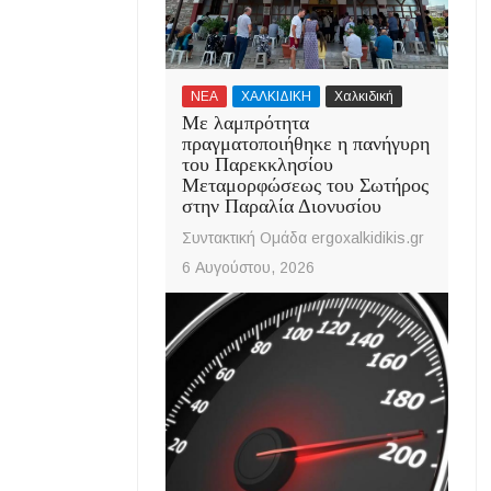
ΝΕΑ
ΧΑΛΚΙΔΙΚΗ
Χαλκιδική
Με λαμπρότητα
πραγματοποιήθηκε η πανήγυρη
του Παρεκκλησίου
Μεταμορφώσεως του Σωτήρος
στην Παραλία Διονυσίου
Συντακτική Ομάδα ergoxalkidikis.gr
6 Αυγούστου, 2026