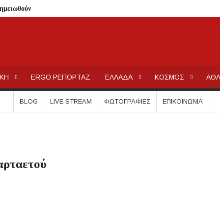
σημειωθούν
ρικής Μακεδονίας
 Μεταμορφώσεως του Σωτήρος στην Παραλία Διονυσίου
χύτητας;
ΕΡΓΟΧΑΛΚ
Ειδήσεις και Νέα για την Ελλάδα και τον κόσμο.
ην περιοχή του Πόρτο Καρράς
ΙΚΗ
ERGO ΡΕΠΟΡΤΑΖ
ΕΛΛΑΔΑ
ΚΟΣΜΟΣ
ΑΘΛ
ΤΟΥ ΣΤΟ ΠΛΑΤΑΝΟΧΩΡΙ ΚΑΙ ΣΤΗ ΣΑΡΑΚΗΝΑ
κού Γυμνασίου Νέας Προποντίδας
BLOG
LIVE STREAM
ΦΩΤΟΓΡΑΦΊΕΣ
ΕΠΙΚΟΙΝΩΝΊΑ
ηρη – Τέλος η προληπτική απαγόρευση χρήσης
ατος «ΠΡΟΛΑΜΒΑΝΩ» έως το 2030
από μικροβιολογική επιβάρυνση
χαρταετού
ρισμό – Πολύωρη αναμονή και απώλειες στις κρατήσεις
γούνται στις εκκλησίες
μέσα στην εβδομάδα