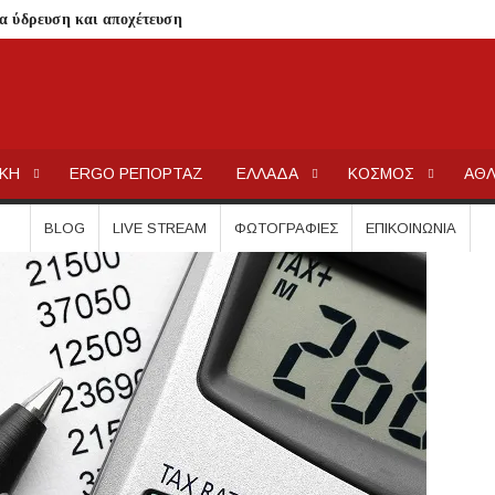
ια ύδρευση και αποχέτευση
σημειωθούν
ρικής Μακεδονίας
ΕΡΓΟΧΑΛΚ
Ειδήσεις και Νέα για την Ελλάδα και τον κόσμο.
 Μεταμορφώσεως του Σωτήρος στην Παραλία Διονυσίου
ΙΚΗ
ERGO ΡΕΠΟΡΤΑΖ
ΕΛΛΑΔΑ
ΚΟΣΜΟΣ
ΑΘΛ
χύτητας;
ην περιοχή του Πόρτο Καρράς
BLOG
LIVE STREAM
ΦΩΤΟΓΡΑΦΊΕΣ
ΕΠΙΚΟΙΝΩΝΊΑ
ΤΟΥ ΣΤΟ ΠΛΑΤΑΝΟΧΩΡΙ ΚΑΙ ΣΤΗ ΣΑΡΑΚΗΝΑ
κού Γυμνασίου Νέας Προποντίδας
ηρη – Τέλος η προληπτική απαγόρευση χρήσης
ατος «ΠΡΟΛΑΜΒΑΝΩ» έως το 2030
από μικροβιολογική επιβάρυνση
ρισμό – Πολύωρη αναμονή και απώλειες στις κρατήσεις
γούνται στις εκκλησίες