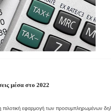
μέσα στην εβδομάδα
τών – Στους 43.000 οι συνολικοί ωφελούμενοι
όγραμμα των ιερών ακολουθιών
ή συναυλία στον Πύργο
εις μέσα στο 2022
ει η πιλοτική εφαρμογή των προσυμπληρωμένων δ