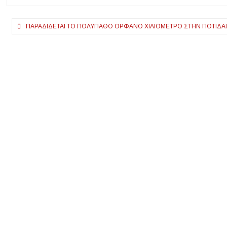
31 Μαΐου
Πλοήγηση
ΠΑΡΑΔΊΔΕΤΑΙ ΤΟ ΠΟΛΎΠΑΘΟ ΟΡΦΑΝΌ ΧΙΛΙΌΜΕΤΡΟ ΣΤΗΝ ΠΟΤΊΔΑΙΑ
άρθρων