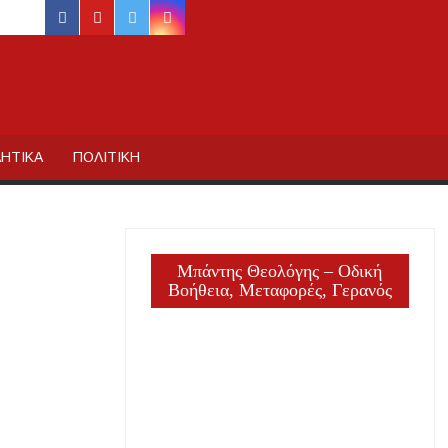
facebook
youtube
twitter
instagram
ΙΔΙΚΗΣ
ΗΤΙΚΑ
ΠΟΛΙΤΙΚΗ
Μπάντης Θεολόγης – Οδική
Βοήθεια, Μεταφορές, Γερανός