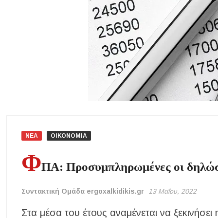
Μουσική Εκδήλωση της Φιλαρμονικής Μεγάλης Παναγίας
Πτώση στις τιμές των καυσίμων: Κάτω από τα 2 ευρώ η αμόλυβδη 
ΔΥΠΑ: Νέες 8.000 θέσεις εργασίας για ανέργους ηλικίας 55 έως 67 ε
Δεκαπενταύγουστος 2026 στη Μεγάλη Παναγία Χαλκιδικής – Το πρ
Η Φωτεινή Βελεσιώτου έρχεται στην Ουρανούπολη για μια μοναδικ
ΝΕΑ
ΟΙΚΟΝΟΜΙΑ
Φ
ΠΑ: Προσυμπληρωμένες οι δηλώσ
Συντακτική Ομάδα ergoxalkidikis.gr
13 Μαΐου, 2022
Στα μέσα του έτους αναμένεται να ξεκινήσ