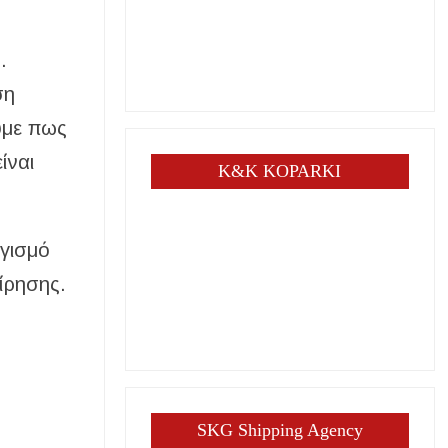
.
ση
ύμε πως
ίναι
K&K KOPARKI
ογισμό
ίρησης.
SKG Shipping Agency