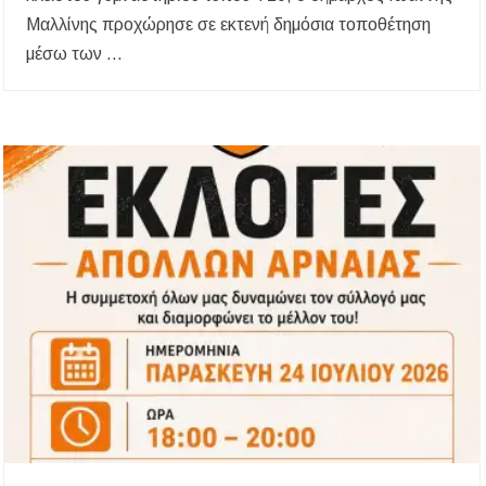
δικαιούχοι
Μαλλίνης προχώρησε σε εκτενή δημόσια τοποθέτηση
μέσω των …
Κυνήγι 2026-2027: Πότε ανοίγει η κυνηγετική
περίοδος και πόσο κοστίζει η άδεια θήρας
ΑΝ.ΕΤ.ΧΑ.: Παρατείνεται η προθεσμία
υποβολής προτάσεων στο πλαίσιο του LEADER
Χαλκιδική: Διάσωση 49χρονης Γερμανίδας σε
δύσβατο σημείο στη Συκιά
Έλεγχοι σε παραλίες της Χαλκιδικής:
Σφραγίστηκαν πέντε επιχειρήσεις στην
Κασσάνδρα
Χαλκιδική: Νεκρός 68χρονος λουόμενος στην
παραλία της Νέας Ποτίδαιας
Χαλκιδική: Πρωταθλήτρια στις καταγγελίες
για παραλίες – Σφραγίσεις και πρόστιμα μετά
τους ελέγχους