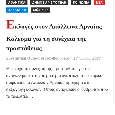
ΑΘΛΗΤΙΚΑ
ΔΗΜΟΣ ΑΡΙΣΤΟΤΕΛΗ
ΚΟΙΝΩΝΙΑ
ΝΕΑ
Εγκρίθηκε η λειτουργία τμήματος της Σ.Α.Ε.Κ.
Μουδανιών στον Πολύγυρο– Δικαίωση της
ΧΑΛΚΙΔΙΚΗ
Χαλκιδική
διεκδίκησης του Δήμου Πολυγύρου
Ε
κλογές στον Απόλλωνα Αρναίας –
Η ΕΥΑΘ επεκτείνεται στη Χαλκιδική – Τι
αλλάζει με τον νέο νόμο για ύδρευση και
αποχέτευση
Κάλεσμα για τη συνέχεια της
προσπάθειας
Συντακτική Ομάδα ergoxalkidikis.gr
18 Ιουλίου, 2026
Με στόχο τη συνέχιση της προσπάθειας για την
αναγέννηση και την περαιτέρω ανάπτυξη του ιστορικού
σωματείου, ο Απόλλων Αρναίας προχωρά στη
διεξαγωγή εκλογών. Όπως αναφέρουν οι άνθρωποι που
τα τελευταία …