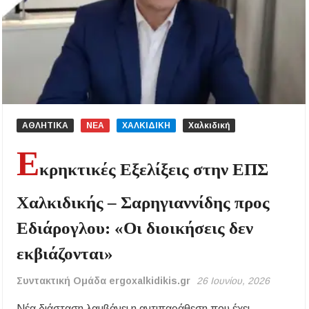
ΑΘΛΗΤΙΚΑ
ΝΕΑ
ΧΑΛΚΙΔΙΚΗ
Χαλκιδική
Ε
κρηκτικές Εξελίξεις στην ΕΠΣ
Χαλκιδικής – Σαρηγιαννίδης προς
Εδιάρογλου: «Οι διοικήσεις δεν
εκβιάζονται»
Συντακτική Ομάδα ergoxalkidikis.gr
26 Ιουνίου, 2026
Νέα διάσταση λαμβάνει η αντιπαράθεση που έχει