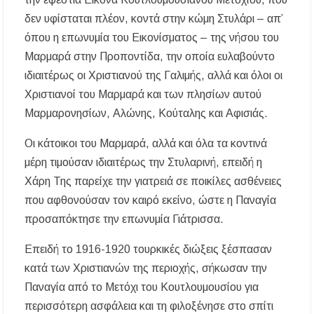
δεν υφίσταται πλέον, κοντά στην κώμη Στυλάρι – απ’
όπου η επωνυμία του Εικονίσματος – της νήσου του
Μαρμαρά στην Προποντίδα, την οποία ευλαβούντο
ιδιαιτέρως οι Χριστιανού της Γαλιμής, αλλά και όλοι οι
Χριστιανοί του Μαρμαρά και των πλησίων αυτού
Μαρμαρονησίων, Αλώνης, Κούταλης και Αφισιάς.
Οι κάτοικοι του Μαρμαρά, αλλά και όλα τα κοντινά
μέρη τιμούσαν ιδιαιτέρως την Στυλαρινή, επειδή η
Χάρη Της παρείχε την γιατρειά σε ποικίλες ασθένειες
που αφθονούσαν τον καιρό εκείνο, ώστε η Παναγία
προσαπόκτησε την επωνυμία Γιάτρισσα.
Επειδή το 1916-1920 τουρκικές διώξεις ξέσπασαν
κατά των Χριστιανών της περιοχής, σήκωσαν την
Παναγία από το Μετόχι του Κουτλουμουσίου για
περισσότερη ασφάλεια και τη φιλοξένησε στο σπίτι