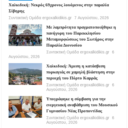
Χαλκιδική: Νεκρός 69χρονος λουόμενος στην παραλία
Σίβηρης
Συντακτική Ομάδα ergoxalkidikis.gr
7 Αυγούστου, 2026
Με λαμπρότητα πραγματοποιήθηκε η
πανήγυρη του Παρεκκλησίου
Μεταμορφώσεως του Σωτήρος στην
Παραλία Διονυσίου
Συντακτική Ομάδα ergoxalkidikis.gr
6
Αυγούστου, 2026
Χαλκιδική: Άμεση η κατάσβεση
πυρκαγιάς σε χαμηλή βλάστηση στην
περιοχή του Πόρτο Καρράς
Συντακτική Ομάδα ergoxalkidikis.gr
6
Αυγούστου, 2026
Υπογράφηκε η σύμβαση για την
ενεργειακή αναβάθμιση του Μουσικού
Γυμνασίου Νέας Προποντίδας
Συντακτική Ομάδα ergoxalkidikis.gr
6
Αυγούστου, 2026