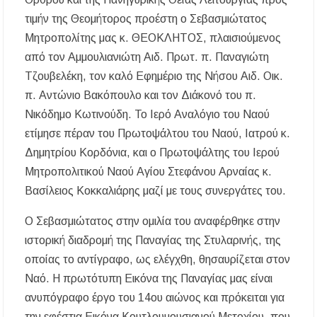
τιμήν της Θεομήτορος προέστη ο Σεβασμιώτατος
Μητροπολίτης μας κ. ΘΕΟΚΛΗΤΟΣ, πλαισιούμενος
από τον Αμμουλιανιώτη Αιδ. Πρωτ. π. Παναγιώτη
Τζουβελέκη, τον καλό Εφημέριο της Νήσου Αιδ. Οικ.
π. Αντώνιο Βακόπουλο και τον Διάκονό του π.
Νικόδημο Κωτινούδη. Το Ιερό Αναλόγιο του Ναού
ετίμησε πέραν του Πρωτοψάλτου του Ναού, Ιατρού κ.
Δημητρίου Κορδόνια, και ο Πρωτοψάλτης του Ιερού
Μητροπολιτικού Ναού Αγίου Στεφάνου Αρναίας κ.
Βασίλειος Κοκκαλιάρης μαζί με τους συνεργάτες του.
Ο Σεβασμιώτατος στην ομιλία του αναφέρθηκε στην
ιστορική διαδρομή της Παναγίας της Στυλαρινής, της
οποίας το αντίγραφο, ως ελέγχθη, θησαυρίζεται στον
Ναό. Η πρωτότυπη Εικόνα της Παναγίας μας είναι
ανυπόγραφο έργο του 14ου αιώνος και πρόκειται για
την εφέστια Εικόνα Κουτλουμουσιανού Μετοχίου, που