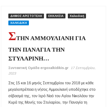
Έλεγχοι σε παραλίες της Χαλκιδικής:
Σφραγίστηκαν πέντε επιχειρήσεις στην
ΔΗΜΟΣ ΑΡΙΣΤΟΤΕΛΗ
ΕΚΚΛΗΣΙΑ
Χαλκιδική
Κασσάνδρα
ΧΑΛΚΙΔΙΚΗ
Χαλκιδική: Νεκρός 68χρονος λουόμενος στην
Σ
παραλία της Νέας Ποτίδαιας
ΤΗΝ ΑΜΜΟΥΛΙΑΝΗ ΓΙΑ
Χαλκιδική: Πρωταθλήτρια στις καταγγελίες
ΤΗΝ ΠΑΝΑΓΙΑ ΤΗΝ
για παραλίες – Σφραγίσεις και πρόστιμα μετά
τους ελέγχους
ΣΤΥΛΑΡΙΝΗ…
Εγκρίθηκε η λειτουργία τμήματος της Σ.Α.Ε.Κ.
Συντακτική Ομάδα ergoxalkidikis.gr
17 Σεπτεμβρίου,
Μουδανιών στον Πολύγυρο– Δικαίωση της
διεκδίκησης του Δήμου Πολυγύρου
2023
Στις 15 και 16 μηνός Σεπτεμβρίου του 2018 με κάθε
Η ΕΥΑΘ επεκτείνεται στη Χαλκιδική – Τι
αλλάζει με τον νέο νόμο για ύδρευση και
μεγαλοπρέπεια η νήσος Αμμουλιανή υποδέχτηκε στο
αποχέτευση
σέβασμά της, τον Ιερό Ναό του Αγίου Νικολάου την
Κυρά της Μονής του Στυλαρίου, την Παναγία τη
Χαλκιδική: Νεκρός 69χρονος λουόμενος στην