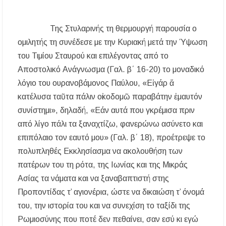
Της Στυλαρινής τη θερμουργή παρουσία ο
ομιλητής τη συνέδεσε με την Κυριακή μετά την Ύψωση
του Τιμίου Σταυρού και επιλέγοντας από το
Αποστολικό Ανάγνωσμα (Γαλ. β΄ 16-20) το μοναδικό
λόγιο του ουρανοβάμονος Παύλου, «Εἰ γάρ ἅ
κατέλυσα ταῦτα πάλιν οἰκοδομῶ παραβάτην ἐμαυτόν
συνίστημι», δηλαδή, «Εάν αυτά που γκρέμισα πριν
από λίγο πάλι τα ξαναχτίζω, φανερώνω ασύνετο και
επιπόλαιο τον εαυτό μου» (Γαλ. β΄ 18), προέτρεψε το
πολυπληθές Εκκλησίασμα να ακολουθήση των
πατέρων του τη ρότα, της Ιωνίας και της Μικράς
Ασίας τα νάματα και να ξαναβαπτιστή στης
Προποντίδας τ’ αγιονέρια, ώστε να δικαιώση τ’ όνομά
του, την ιστορία του και να συνεχίση το ταξίδι της
Ρωμιοσύνης που ποτέ δεν πεθαίνει, σαν εσύ κι εγώ