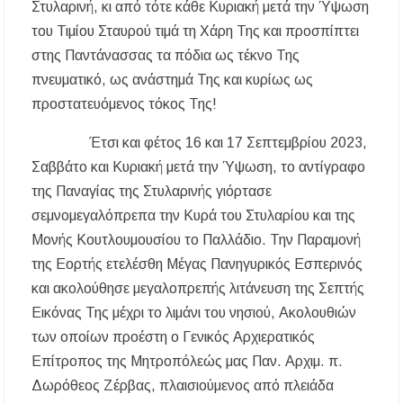
παραλία Σίβηρης
Στυλαρινή, κι από τότε κάθε Κυριακή μετά την Ύψωση
του Τιμίου Σταυρού τιμά τη Χάρη Της και προσπίπτει
Διακοπές ρεύματος σε περιοχές της Χαλκιδικής
στης Παντάνασσας τα πόδια ως τέκνο Της
– Πότε και πού θα σημειωθούν
πνευματικό, ως ανάστημά Της και κυρίως ως
προστατευόμενος τόκος Της!
Νέες χρηματοδοτήσεις από το Πράσινο Ταμείο
για δήμους της Κεντρικής Μακεδονίας
Έτσι και φέτος 16 και 17 Σεπτεμβρίου 2023,
Με λαμπρότητα πραγματοποιήθηκε η
Σαββάτο και Κυριακή μετά την Ύψωση, το αντίγραφο
πανήγυρη του Παρεκκλησίου Μεταμορφώσεως
του Σωτήρος στην Παραλία Διονυσίου
της Παναγίας της Στυλαρινής γιόρτασε
σεμνομεγαλόπρεπα την Κυρά του Στυλαρίου και της
Έρευνα απαντάει: Πόσο χρόνο κερδίζουμε
Μονής Κουτλουμουσίου το Παλλάδιο. Την Παραμονή
υπερβαίνοντας το όριο ταχύτητας;
της Εορτής ετελέσθη Μέγας Πανηγυρικός Εσπερινός
και ακολούθησε μεγαλοπρεπής λιτάνευση της Σεπτής
Χαλκιδική: Άμεση η κατάσβεση πυρκαγιάς σε
χαμηλή βλάστηση στην περιοχή του Πόρτο
Εικόνας Της μέχρι το λιμάνι του νησιού, Ακολουθιών
Καρράς
των οποίων προέστη ο Γενικός Αρχιερατικός
Επίτροπος της Μητροπόλεώς μας Παν. Αρχιμ. π.
Η ΘΕΙΑ ΜΕΤΑΜΟΡΦΩΣΙΣ ΤΟΥ ΣΩΤΗΡΟΣ
ΗΜΩΝ ΙΗΣΟΥ ΧΡΙΣΤΟΥ ΣΤΟ
Δωρόθεος Ζέρβας, πλαισιούμενος από πλειάδα
ΠΛΑΤΑΝΟΧΩΡΙ ΚΑΙ ΣΤΗ ΣΑΡΑΚΗΝΑ