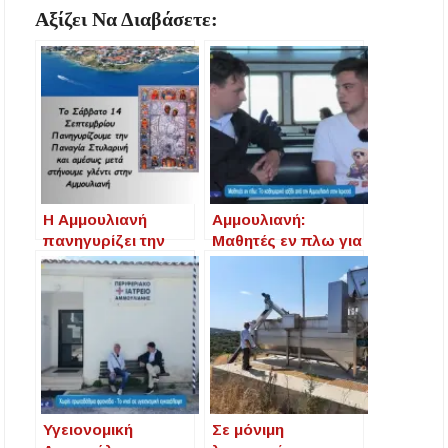
Αξίζει Να Διαβάσετε:
Η Αμμουλιανή
Αμμουλιανή:
πανηγυρίζει την
Μαθητές εν πλω για
Παναγία Στυλαρινή
την εκπαίδευση –
Ένας καθημερινός
αγώνας για το
αυτονόητο
Υγειονομική
Σε μόνιμη