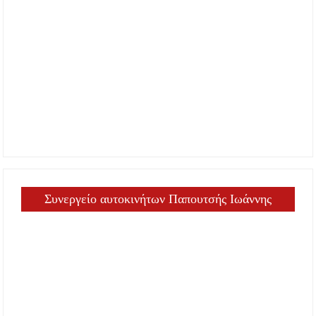
Συνεργείο αυτοκινήτων Παπουτσής Ιωάννης