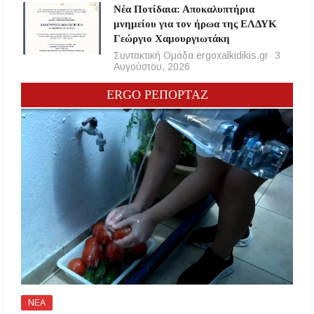
Νέα Ποτίδαια: Αποκαλυπτήρια
μνημείου για τον ήρωα της ΕΛΔΥΚ
Γεώργιο Χαμουργιωτάκη
Συντακτική Ομάδα ergoxalkidikis.gr
3
Αυγούστου, 2026
ERGO ΡΕΠΟΡΤΑΖ
ΝΕΑ