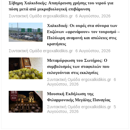
Σίβηρη Χαλκιδικής: Απαγόρευση χρήσης του νερού για
πόση μετά από μικροβιολογική επιβάρυνση
Συντακτική Ομάδα ergoxalkidikis.gr
6 Αυγούστου, 2026
Χαλκιδική: Οι ουρές στα σύνορα των
Ευζώνων «φρενάρουν» τον τουρισμό –
Πολύωρη αναμονή και απώλειες στις
κρατήσεις
Συντακτική Ομάδα ergoxalkidikis.gr
6 Αυγούστου, 2026
Μεταμόρφωση του Σωτήρος: Ο
συμβολισμός των σταφυλιών που
ευλογούνται στις εκκλησίες
Συντακτική Ομάδα ergoxalkidikis.gr
6
Αυγούστου, 2026
Μουσική Εκδήλωση της
Φιλαρμονικής Μεγάλης Παναγίας
Συντακτική Ομάδα ergoxalkidikis.gr
5
Αυγούστου, 2026