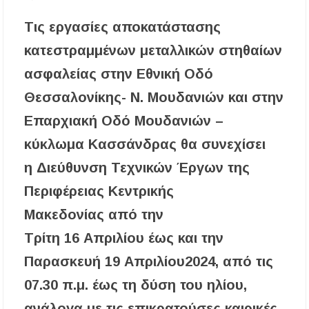
Η Κεντρική Μακεδονία ανοίγει τον δρόμο του
οινοτουρισμού σε Ηνωμένο Βασίλειο και
Τις
εργασίες
αποκατάστασης
Αυστραλία
κατεστραμμένων μεταλλικών στηθαίων
Χαλκιδική: Πυρκαγιά σε γαλλική θαλαμηγό
ασφαλείας στην Εθνική Οδό
στη Λατούρα Αγίου Νικολάου – Άμεση
κινητοποίηση Λιμενικού και Πυροσβεστικής
Θεσσαλονίκης- Ν. Μουδανιών
και στην
Επαρχιακή Οδό Μουδανιών –
ΑΠ. ΠΑΝΑΣ: «Η ΧΑΛΚΙΔΙΚΗ ΧΡΕΙΑΖΕΤΑΙ
ΟΛΟΚΛΗΡΩΜΕΝΟ ΣΧΕΔΙΟ ΓΙΑ ΤΗ
κύκλωμα Κασσάνδρας
θα συνε
χίσει
ΔΙΑΒΡΩΣΗ, ΟΧΙ ΑΠΟΣΠΑΣΜΑΤΙΚΕΣ
ΠΑΡΕΜΒΑΣΕΙΣ
η
Διεύθυνση Τεχνικών Έργων της
Περιφέρειας Κεντρικής
Το πρώτο Puppy Yoga έρχεται στην Χαλκιδική!
Μακεδονίας
από την
Ανοίγουν 40 θέσεις εργασίας στον Δήμο
Τρίτη
1
6
Απριλίου
έως και την
Αριστοτέλη – Ποιες ειδικότητες ζητούνται
Παρασκευή 19 Απριλίου
2024, από τις
Χαλκιδική: Συνελήφθη 46χρονος επειδή
επέτρεψε στον ανήλικο γιο του να οδηγήσει
07.30 π.μ. έως τη δύση του ηλίου,
τζετ σκι
ανάλογα με τις επικρατούσες καιρικές