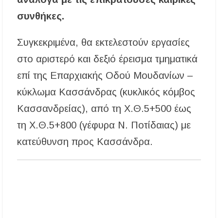
Η γενιά των 45+ επιστρέφει στα μπαρ: Το νέο
συνθήκες.
κοινό που γεμίζει τις πίστες πριν τις 8 το βράδυ
Συγκεκριμένα, θα εκτελεστούν εργασίες
Βαριές καμπάνες για ιδιοκτήτες σκύλων χωρίς
λουρί – Πρόστιμα 300 ευρώ
στο αριστερό και δεξιό έρεισμα τμηματικά
επί της Επαρχιακής Οδού Μουδανίων –
Έως 500€ τον μήνα για τη φροντίδα βρεφών:
Ποιοι γονείς μπορούν να λάβουν voucher από τη
δράση «Νταντάδες της Γειτονιάς»
κύκλωμα Κασσάνδρας (κυκλικός κόμβος
Κασσανδρείας), από τη Χ.Θ.5+500 έως
τη Χ.Θ.5+800 (γέφυρα Ν. Ποτίδαιας) με
κατεύθυνση προς Κασσάνδρα.