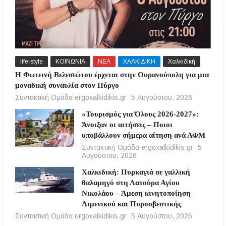
life-style
ΚΟΙΝΩΝΙΑ
ΝΕΑ
ΧΑΛΚΙΔΙΚΗ
Χαλκιδική
Η Φωτεινή Βελεσιώτου έρχεται στην Ουρανούπολη για μια
μοναδική συναυλία στον Πύργο
Συντακτική Ομάδα ergoxalkidikis.gr
5 Αυγούστου, 2026
«Τουρισμός για Όλους 2026-2027»:
Άνοιξαν οι αιτήσεις – Ποιοι
υποβάλλουν σήμερα αίτηση ανά ΑΦΜ
Συντακτική Ομάδα ergoxalkidikis.gr
5
Αυγούστου, 2026
Χαλκιδική: Πυρκαγιά σε γαλλική
θαλαμηγό στη Λατούρα Αγίου
Νικολάου – Άμεση κινητοποίηση
Λιμενικού και Πυροσβεστικής
Συντακτική Ομάδα ergoxalkidikis.gr
5 Αυγούστου, 2026