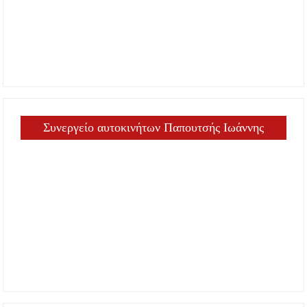
Συνεργείο αυτοκινήτων Παπουτσής Ιωάννης