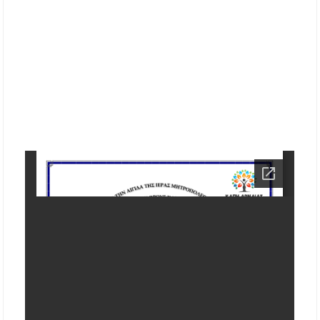
Μουσική Εκδήλωση της Φιλαρμονικής
Μεγάλης Παναγίας
Πτώση στις τιμές των καυσίμων: Κάτω από τα
2 ευρώ η αμόλυβδη μέσα στην εβδομάδα
ΔΥΠΑ: Νέες 8.000 θέσεις εργασίας για
ανέργους ηλικίας 55 έως 67 ετών – Στους
43.000 οι συνολικοί ωφελούμενοι