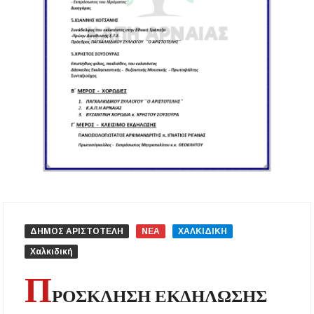
για δήμους της Κεντρικής Μακεδονίας
Με λαμπρότητα πραγματοποιήθηκε η
πανήγυρη του Παρεκκλησίου Μεταμορφώσεως
του Σωτήρος στην Παραλία Διονυσίου
Έρευνα απαντάει: Πόσο χρόνο κερδίζουμε
υπερβαίνοντας το όριο ταχύτητας;
Χαλκιδική: Άμεση η κατάσβεση πυρκαγιάς σε
χαμηλή βλάστηση στην περιοχή του Πόρτο
Καρράς
Η ΘΕΙΑ ΜΕΤΑΜΟΡΦΩΣΙΣ ΤΟΥ ΣΩΤΗΡΟΣ
ΗΜΩΝ ΙΗΣΟΥ ΧΡΙΣΤΟΥ ΣΤΟ
ΠΛΑΤΑΝΟΧΩΡΙ ΚΑΙ ΣΤΗ ΣΑΡΑΚΗΝΑ
ΔΗΜΟΣ ΑΡΙΣΤΟΤΕΛΗ
ΝΕΑ
ΧΑΛΚΙΔΙΚΗ
Χαλκιδική
Υπογράφηκε η σύμβαση για την ενεργειακή
αναβάθμιση του Μουσικού Γυμνασίου Νέας
Π
Προποντίδας
ΡΟΣΚΛΗΣΗ ΕΚΔΗΛΩΣΗΣ