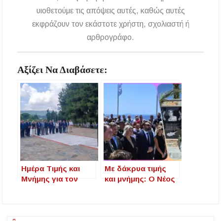
υιοθετούμε τις απόψεις αυτές, καθώς αυτές
εκφράζουν τον εκάστοτε χρήστη, σχολιαστή ή
αρθρογράφο.
Αξίζει Να Διαβάσετε:
Ημέρα Τιμής και
Με δάκρυα τιμής
Μνήμης για τον
και μνήμης: Ο Νέος
Καπετάν Χάψα και
Μαρμαράς
το Ολοκαύτωμα της
υποδέχθηκε τον
Ι.Μ. Αγίας
ήρωα Στέφανο
Αναστασίας
Κουτρούλη 51