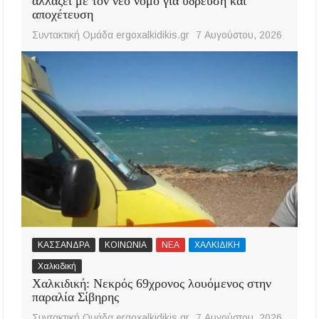
αλλάζει με τον νέο νόμο για ύδρευση και
αποχέτευση
Συντακτική Ομάδα ergoxalkidikis.gr
7 Αυγούστου, 2026
ΚΑΣΣΑΝΔΡΑ
ΚΟΙΝΩΝΙΑ
ΝΕΑ
ΧΑΛΚΙΔΙΚΗ
Χαλκιδική
Χαλκιδική: Νεκρός 69χρονος λουόμενος στην
παραλία Σίβηρης
Συντακτική Ομάδα ergoxalkidikis.gr
7 Αυγούστου, 2026