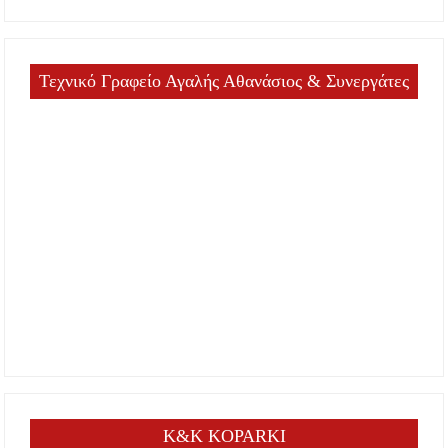
Τεχνικό Γραφείο Αγαλής Αθανάσιος & Συνεργάτες
K&K KOPARKI