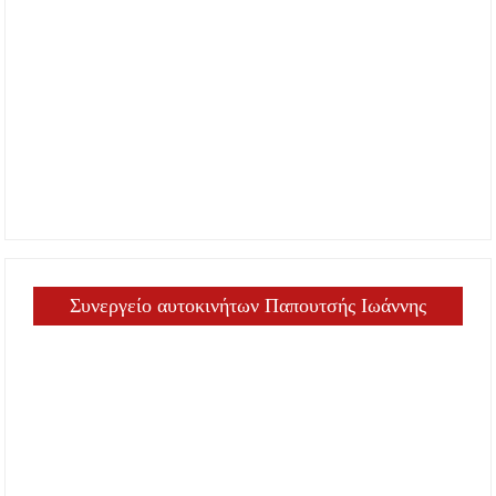
Συνεργείο αυτοκινήτων Παπουτσής Ιωάννης