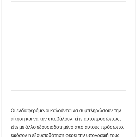
ΔΥΠΑ: Νέες 8.000 θέσεις εργασίας για
ανέργους ηλικίας 55 έως 67 ετών – Στους
43.000 οι συνολικοί ωφελούμενοι
Δεκαπενταύγουστος 2026 στη Μεγάλη Παναγία
Χαλκιδικής – Το πρόγραμμα των ιερών
ακολουθιών
Η Φωτεινή Βελεσιώτου έρχεται στην
Ουρανούπολη για μια μοναδική συναυλία στον
Πύργο
«Τουρισμός για Όλους 2026-2027»: Άνοιξαν οι
αιτήσεις – Ποιοι υποβάλλουν σήμερα αίτηση
ανά ΑΦΜ
Αναβαθμίζεται η πρόσβαση στο Δεβελίκι
Γοματίου με οδικό έργο 500.000 €
Οι ενδιαφερόμενοι καλούνται να συμπληρώσουν την
Ιωάννης Γιώργος: «Εγκρίθηκε η λειτουργία
αίτηση και να την υποβάλουν, είτε αυτοπροσώπως,
εκτός έδρας τμήματος Σ.Α.Ε.Κ. στον Πολύγυρο
είτε με άλλο εξουσιοδοτημένο από αυτούς πρόσωπο,
– Ένα σημαντικό βήμα για την πλήρη
επαναλειτουργία της δομής»
εφόσον η εξουσιοδότηση φέρει την υπογραφή τους