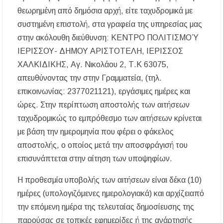
θεωρημένη από δημόσια αρχή, είτε ταχυδρομικά με
Η Κεντρική Μακεδονία ανοίγει τον δρόμο του
συστημένη επιστολή, στα γραφεία της υπηρεσίας μας
οινοτουρισμού σε Ηνωμένο Βασίλειο και
Αυστραλία
στην ακόλουθη διεύθυνση: ΚΕΝΤΡΟ ΠΟΛΙΤΙΣΜΟΎ
ΙΕΡΙΣΣΟΥ- ΔΗΜΟΥ ΑΡΙΣΤΟΤΕΛΗ, ΙΕΡΙΣΣΟΣ
Χαλκιδική: Πυρκαγιά σε γαλλική θαλαμηγό
ΧΑΛΚΙΔΙΚΗΣ, Αγ. Νικολάου 2, Τ.Κ 63075,
στη Λατούρα Αγίου Νικολάου – Άμεση
κινητοποίηση Λιμενικού και Πυροσβεστικής
απευθύνοντας την στην Γραμματεία, (τηλ.
επικοινωνίας: 2377021121), εργάσιμες ημέρες και
ΑΠ. ΠΑΝΑΣ: «Η ΧΑΛΚΙΔΙΚΗ ΧΡΕΙΑΖΕΤΑΙ
ΟΛΟΚΛΗΡΩΜΕΝΟ ΣΧΕΔΙΟ ΓΙΑ ΤΗ
ώρες. Στην περίπτωση αποστολής των αιτήσεων
ΔΙΑΒΡΩΣΗ, ΟΧΙ ΑΠΟΣΠΑΣΜΑΤΙΚΕΣ
ταχυδρομικώς το εμπρόθεσμο των αιτήσεων κρίνεται
ΠΑΡΕΜΒΑΣΕΙΣ
με βάση την ημερομηνία που φέρει ο φάκελος
αποστολής, ο οποίος μετά την αποσφράγισή του
επισυνάπτεται στην αίτηση των υποψηφίων.
Η προθεσμία υποβολής των αιτήσεων είναι δέκα (10)
ημέρες (υπολογιζόμενες ημερολογιακά) και αρχίζειαπό
την επόμενη ημέρα της τελευταίας δημοσίευσης της
παρούσας σε τοπικές εφημερίδες ή της ανάρτησής