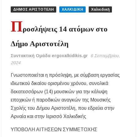
ΥΓΙΑΙΝΕΙΝ: Δωρεάν προληπτικές εξετάσεις
μέσω του προγράμματος «ΠΡΟΛΑΜΒΑΝΩ»
ΔΗΜΟΣ ΑΡΙΣΤΟΤΕΛΗ
ΧΑΛΚΙΔΙΚΗ
Χαλκιδική
έως το 2030
Π
ροσλήψεις 14 ατόμων στο
Σίβηρη Χαλκιδικής: Απαγόρευση χρήσης του
νερού για πόση μετά από μικροβιολογική
επιβάρυνση
Δήμο Αριστοτέλη
Χαλκιδική: Οι ουρές στα σύνορα των Ευζώνων
Συντακτική Ομάδα ergoxalkidikis.gr
6 Σεπτεμβρίου,
«φρενάρουν» τον τουρισμό – Πολύωρη αναμονή
2024
και απώλειες στις κρατήσεις
Γνωστοποιείται η πρόσληψη, με σύμβαση εργασίας
Μεταμόρφωση του Σωτήρος: Ο συμβολισμός
των σταφυλιών που ευλογούνται στις εκκλησίες
ιδιωτικού δικαίου ορισμένου χρόνου, συνολικά
δεκατεσσάρων (14) μουσικών για την κάλυψη
Μουσική Εκδήλωση της Φιλαρμονικής
εποχικών ή παροδικών αναγκών της Μουσικής
Μεγάλης Παναγίας
Σχολής του Δήμου Αριστοτέλη, που εδρεύει στην
Αρναία και στην Ιερισσό Χαλκιδικής
Πτώση στις τιμές των καυσίμων: Κάτω από τα
2 ευρώ η αμόλυβδη μέσα στην εβδομάδα
ΥΠΟΒΟΛΗ ΑΙΤΗΣΕΩΝ ΣΥΜΜΕΤΟΧΗΣ