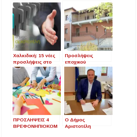
Χαλκιδική: 15 νέες
Προσλήψεις
προσλήψεις στο
εποχικού
Δήμο Αριστοτέλη
προσωπικού από
τον Δήμο
Αριστοτέλη
ΠΡΟΣΛΗΨΕΙΣ 4
Ο Δήμος
ΒΡΕΦΟΝΗΠΙΟΚΟΜ
Αριστοτέλη
ΩΝ ΑΠΟ ΤΟΝ
επενδύει στο