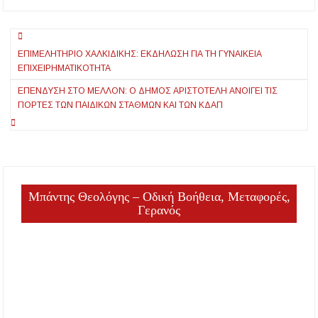
ΔΗΜΟ
μέλλον: Νέες
ΑΡΙΣΤΟΤΕΛΗ
προσλήψεις για
Πλοήγηση
καλύτερη
εξυπηρέτηση των
ΕΠΙΜΕΛΗΤΉΡΙΟ ΧΑΛΚΙΔΙΚΉΣ: ΕΚΔΉΛΩΣΗ ΓΙΑ ΤΗ ΓΥΝΑΙΚΕΊΑ
άρθρων
πολιτών
ΕΠΙΧΕΙΡΗΜΑΤΙΚΌΤΗΤΑ
ΕΠΈΝΔΥΣΗ ΣΤΟ ΜΈΛΛΟΝ: Ο ΔΉΜΟΣ ΑΡΙΣΤΟΤΈΛΗ ΑΝΟΊΓΕΙ ΤΙΣ
ΠΌΡΤΕΣ ΤΩΝ ΠΑΙΔΙΚΏΝ ΣΤΑΘΜΏΝ ΚΑΙ ΤΩΝ ΚΔΑΠ
Μπάντης Θεολόγης – Οδική Βοήθεια, Μεταφορές,
Γερανός