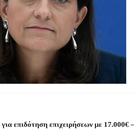
ην περιοχή του Πόρτο Καρράς
ΤΟΥ ΣΤΟ ΠΛΑΤΑΝΟΧΩΡΙ ΚΑΙ ΣΤΗ ΣΑΡΑΚΗΝΑ
κού Γυμνασίου Νέας Προποντίδας
ηρη – Τέλος η προληπτική απαγόρευση χρήσης
 για επιδότηση επιχειρήσεων με 17.000€ 