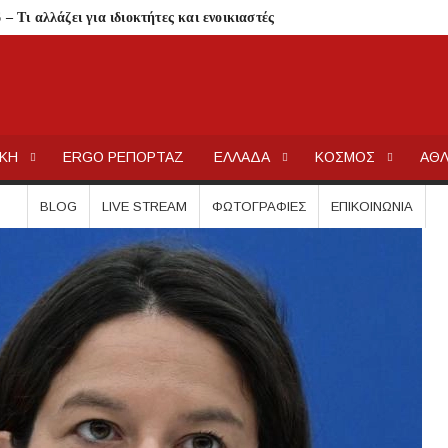
 Τι αλλάζει για ιδιοκτήτες και ενοικιαστές
είναι οι δικαιούχοι
τίζει η άδεια θήρας
λαίσιο του LEADER
ΕΡΓΟΧΑΛΚ
Ειδήσεις και Νέα για την Ελλάδα και τον κόσμο.
Συκιά
ΙΚΗ
ERGO ΡΕΠΟΡΤΑΖ
ΕΛΛΑΔΑ
ΚΟΣΜΟΣ
ΑΘΛ
ήσεις στην Κασσάνδρα
ίδαιας
BLOG
LIVE STREAM
ΦΩΤΟΓΡΑΦΊΕΣ
ΕΠΙΚΟΙΝΩΝΊΑ
εις και πρόστιμα μετά τους ελέγχους
ολύγυρο– Δικαίωση της διεκδίκησης του Δήμου Πολυγύρου
ια ύδρευση και αποχέτευση
σημειωθούν
ρικής Μακεδονίας
 Μεταμορφώσεως του Σωτήρος στην Παραλία Διονυσίου
χύτητας;