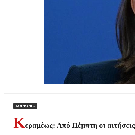
Χαλκιδική: Άμεση η κατάσβεση πυρκαγιάς σε χαμηλή βλάστηση στ
Η ΘΕΙΑ ΜΕΤΑΜΟΡΦΩΣΙΣ ΤΟΥ ΣΩΤΗΡΟΣ ΗΜΩΝ ΙΗΣΟΥ ΧΡΙΣ
Υπογράφηκε η σύμβαση για την ενεργειακή αναβάθμιση του Μουσι
Δήμος Κασσάνδρας: Εντός μικροβιολογικών ορίων το νερό στη Σίβ
Ιερά Πανήγυρις: Κοιμήσεως Θεοτόκου Πορταριάς Χαλκιδικής
ΚΟΙΝΩΝΙΑ
Κ
εραμέως: Από Πέμπτη οι αιτήσεις