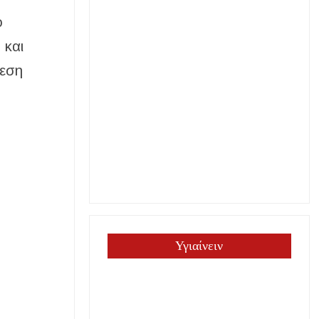
ο
 και
δεση
Υγιαίνειν