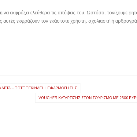
η να εκφράζει ελεύθερα τις απόψεις του. Ωστόσο, τονίζουμε ρητ
αθώς αυτές εκφράζουν τον εκάστοτε χρήστη, σχολιαστή ή αρθρογρ
ΚΆΡΤΑ – ΠΌΤΕ ΞΕΚΙΝΆΕΙ Η ΕΦΑΡΜΟΓΉ ΤΗΣ
VOUCHER ΚΑΤΆΡΤΙΣΗΣ ΣΤΟΝ ΤΟΥΡΙΣΜΌ ΜΕ 2500 ΕΥ