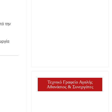
πό την
υργία
Τεχνικό Γραφείο Αγαλής
Αθανάσιος & Συνεργάτες