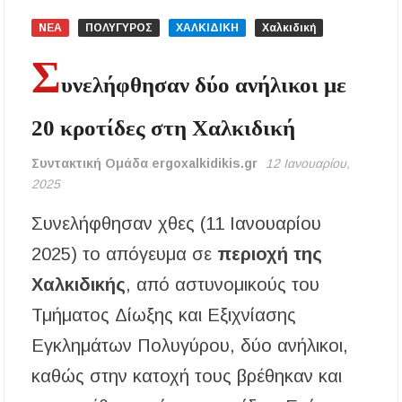
ΝΕΑ
ΠΟΛΥΓΥΡΟΣ
ΧΑΛΚΙΔΙΚΗ
Χαλκιδική
Χαλκιδική: Διάσωση 49χρονης Γερμανίδας σε
δύσβατο σημείο στη Συκιά
Σ
υνελήφθησαν δύο ανήλικοι με
Έλεγχοι σε παραλίες της Χαλκιδικής:
Σφραγίστηκαν πέντε επιχειρήσεις στην
20 κροτίδες στη Χαλκιδική
Κασσάνδρα
Συντακτική Ομάδα ergoxalkidikis.gr
12 Ιανουαρίου,
Χαλκιδική: Νεκρός 68χρονος λουόμενος στην
2025
παραλία της Νέας Ποτίδαιας
Συνελήφθησαν χθες (11 Ιανουαρίου
Χαλκιδική: Πρωταθλήτρια στις καταγγελίες
για παραλίες – Σφραγίσεις και πρόστιμα μετά
2025) το απόγευμα σε
περιοχή της
τους ελέγχους
Χαλκιδικής
, από αστυνομικούς του
Εγκρίθηκε η λειτουργία τμήματος της Σ.Α.Ε.Κ.
Τμήματος Δίωξης και Εξιχνίασης
Μουδανιών στον Πολύγυρο– Δικαίωση της
διεκδίκησης του Δήμου Πολυγύρου
Εγκλημάτων Πολυγύρου, δύο ανήλικοι,
καθώς στην κατοχή τους βρέθηκαν και
Η ΕΥΑΘ επεκτείνεται στη Χαλκιδική – Τι
αλλάζει με τον νέο νόμο για ύδρευση και