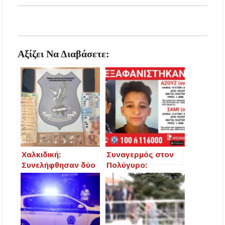
Αξίζει Να Διαβάσετε:
Χαλκιδική:
Συναγερμός στον
Συνελήφθησαν δύο
Πολύγυρο:
ανήλικοι για
Εξαφανίστηκαν
διακίνηση
δύο ανήλικοι
ναρκωτικών σε
αιγυπτιακής
χοροεσπερίδες
καταγωγής
μαθητών