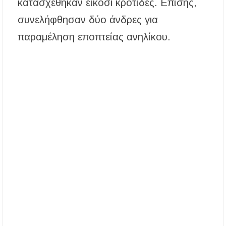
κατασχέθηκαν είκοσι κροτίδες. Επίσης,
αποχέτευση
συνελήφθησαν δύο άνδρες για
Χαλκιδική: Νεκρός 69χρονος λουόμενος στην
παραλία Σίβηρης
παραμέληση εποπτείας ανηλίκου.
Διακοπές ρεύματος σε περιοχές της Χαλκιδικής
– Πότε και πού θα σημειωθούν
Νέες χρηματοδοτήσεις από το Πράσινο Ταμείο
για δήμους της Κεντρικής Μακεδονίας
Με λαμπρότητα πραγματοποιήθηκε η
πανήγυρη του Παρεκκλησίου Μεταμορφώσεως
του Σωτήρος στην Παραλία Διονυσίου
Έρευνα απαντάει: Πόσο χρόνο κερδίζουμε
υπερβαίνοντας το όριο ταχύτητας;
Χαλκιδική: Άμεση η κατάσβεση πυρκαγιάς σε
χαμηλή βλάστηση στην περιοχή του Πόρτο
Καρράς