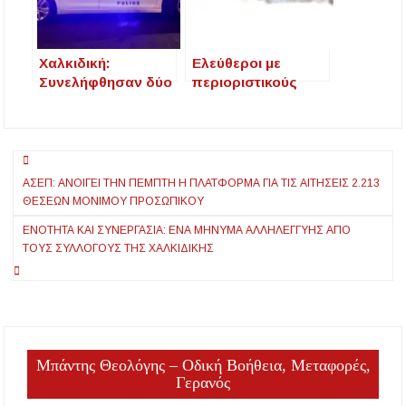
Χαλκιδική:
Ελεύθεροι με
Συνελήφθησαν δύο
περιοριστικούς
άτομα για κατοχή
όρους οι πέντε
ενός κιλού
ανήλικοι που
κάνναβης
κατηγορούνται ότι
Πλοήγηση
λήστεψαν 15χρονο
στη Νέα Ποτίδαια
ΑΣΕΠ: ΑΝΟΊΓΕΙ ΤΗΝ ΠΈΜΠΤΗ Η ΠΛΑΤΦΌΡΜΑ ΓΙΑ ΤΙΣ ΑΙΤΉΣΕΙΣ 2.213
άρθρων
Χαλκιδικής
ΘΈΣΕΩΝ ΜΌΝΙΜΟΥ ΠΡΟΣΩΠΙΚΟΎ
ΕΝΌΤΗΤΑ ΚΑΙ ΣΥΝΕΡΓΑΣΊΑ: ΈΝΑ ΜΉΝΥΜΑ ΑΛΛΗΛΕΓΓΎΗΣ ΑΠΌ
ΤΟΥΣ ΣΥΛΛΌΓΟΥΣ ΤΗΣ ΧΑΛΚΙΔΙΚΉΣ
Μπάντης Θεολόγης – Οδική Βοήθεια, Μεταφορές,
Γερανός