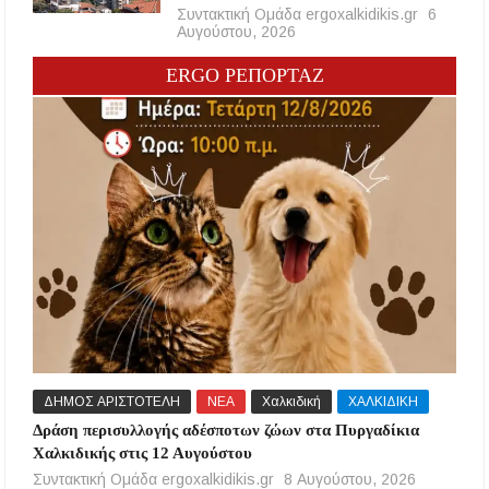
Συντακτική Ομάδα ergoxalkidikis.gr
6
Αυγούστου, 2026
ERGO ΡΕΠΟΡΤΑΖ
ΔΗΜΟΣ ΑΡΙΣΤΟΤΕΛΗ
ΝΕΑ
Χαλκιδική
ΧΑΛΚΙΔΙΚΗ
Δράση περισυλλογής αδέσποτων ζώων στα Πυργαδίκια
Χαλκιδικής στις 12 Αυγούστου
Συντακτική Ομάδα ergoxalkidikis.gr
8 Αυγούστου, 2026