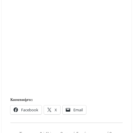
Η ΘΕΙΑ ΜΕΤΑΜΟΡΦΩΣΙΣ ΤΟΥ ΣΩΤΗΡΟΣ
ΗΜΩΝ ΙΗΣΟΥ ΧΡΙΣΤΟΥ ΣΤΟ
ΠΛΑΤΑΝΟΧΩΡΙ ΚΑΙ ΣΤΗ ΣΑΡΑΚΗΝΑ
Υπογράφηκε η σύμβαση για την ενεργειακή
αναβάθμιση του Μουσικού Γυμνασίου Νέας
Προποντίδας
Κοινοποιήστε:
Facebook
X
Email