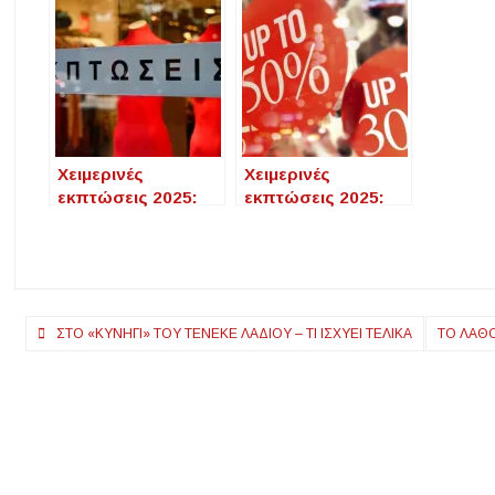
Χειμερινές
Χειμερινές
εκπτώσεις 2025:
εκπτώσεις 2025:
Ποιες 2 Κυριακές
Το ωράριο
θα έχουν ανοιχτά
λειτουργίας των
μαγαζιά
καταστημάτων – Τι
ισχύει για τις
προσφορές
Πλοήγηση
ΣΤΟ «ΚΥΝΉΓΙ» ΤΟΥ ΤΕΝΕΚΈ ΛΑΔΙΟΎ – ΤΙ ΙΣΧΎΕΙ ΤΕΛΙΚΆ
ΤΟ ΛΆΘΟ
άρθρων