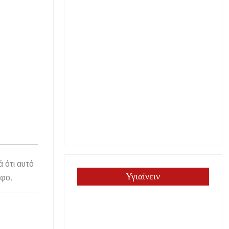
ά ότι αυτό
Υγιαίνειν
άφο.