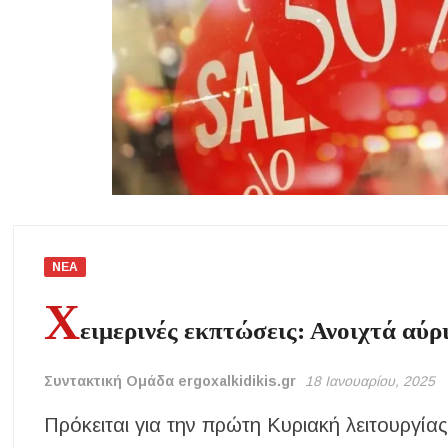
«Τουρισμός για Όλους 2026-2027»: Άνοιξαν οι αιτήσεις – Ποιοι υπ
Αναβαθμίζεται η πρόσβαση στο Δεβελίκι Γοματίου με οδικό έργο 50
Ιωάννης Γιώργος: «Εγκρίθηκε η λειτουργία εκτός έδρας τμήματος Σ.Α
της δομής»
Η Κεντρική Μακεδονία ανοίγει τον δρόμο του οινοτουρισμού σε Ην
Χαλκιδική: Πυρκαγιά σε γαλλική θαλαμηγό στη Λατούρα Αγίου Νικ
ΝΕΑ
Χ
ειμερινές εκπτώσεις: Ανοιχτά αύρ
Συντακτική Ομάδα ergoxalkidikis.gr
18 Ιανουαρίου, 2025
Πρόκειται για την πρώτη Κυριακή λειτουργί