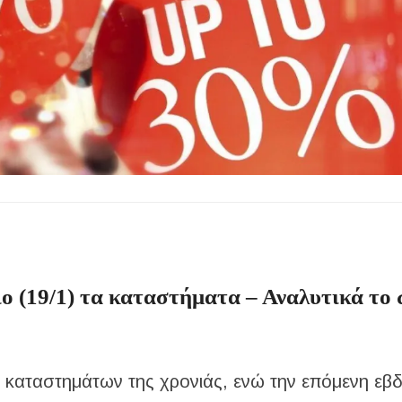
οβάλλουν σήμερα αίτηση ανά ΑΦΜ
0.000 €
.Ε.Κ. στον Πολύγυρο – Ένα σημαντικό βήμα για την πλήρη επαναλειτου
ωμένο Βασίλειο και Αυστραλία
ολάου – Άμεση κινητοποίηση Λιμενικού και Πυροσβεστικής
ιο (19/1) τα καταστήματα – Αναλυτικά το
ας καταστημάτων της χρονιάς, ενώ την επόμενη ε