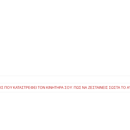
Σ ΠΟΥ ΚΑΤΑΣΤΡΈΦΕΙ ΤΟΝ ΚΙΝΗΤΉΡΑ ΣΟΥ: ΠΏΣ ΝΑ ΖΕΣΤΑΊΝΕΙΣ ΣΩΣΤΆ ΤΟ 