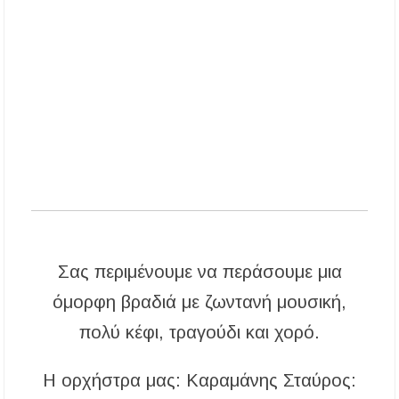
«Τουρισμός για Όλους 2026-2027»: Άνοιξαν οι
αιτήσεις – Ποιοι υποβάλλουν σήμερα αίτηση
ανά ΑΦΜ
Αναβαθμίζεται η πρόσβαση στο Δεβελίκι
Γοματίου με οδικό έργο 500.000 €
Ιωάννης Γιώργος: «Εγκρίθηκε η λειτουργία
εκτός έδρας τμήματος Σ.Α.Ε.Κ. στον Πολύγυρο
– Ένα σημαντικό βήμα για την πλήρη
επαναλειτουργία της δομής»
Σας περιμένουμε να περάσουμε μια
όμορφη βραδιά με ζωντανή μουσική,
πολύ κέφι, τραγούδι και χορό.
Η ορχήστρα μας: Καραμάνης Σταύρος: