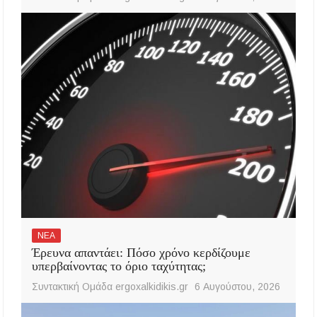
ΝΕΑ
Έρευνα απαντάει: Πόσο χρόνο κερδίζουμε
υπερβαίνοντας το όριο ταχύτητας;
Συντακτική Ομάδα ergoxalkidikis.gr
6 Αυγούστου, 2026