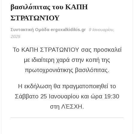
βασιλόπιτας του ΚΑΠΗ
Μεταμόρφωση του Σωτήρος: Ο συμβολισμός
των σταφυλιών που ευλογούνται στις εκκλησίες
ΣΤΡΑΤΩΝΊΟΥ
Μουσική Εκδήλωση της Φιλαρμονικής
Μεγάλης Παναγίας
Συντακτική Ομάδα ergoxalkidikis.gr
9 Ιανουαρίου,
2025
Πτώση στις τιμές των καυσίμων: Κάτω από τα
2 ευρώ η αμόλυβδη μέσα στην εβδομάδα
Το ΚΑΠΗ ΣΤΡΑΤΩΝΊΟΥ σας προσκαλεί
με ιδιαίτερη χαρά στην κοπή της
ΔΥΠΑ: Νέες 8.000 θέσεις εργασίας για
ανέργους ηλικίας 55 έως 67 ετών – Στους
πρωτοχρονιάτικης βασιλόπιτας.
43.000 οι συνολικοί ωφελούμενοι
Η εκδήλωση θα πραγματοποιηθεί το
Δεκαπενταύγουστος 2026 στη Μεγάλη Παναγία
Χαλκιδικής – Το πρόγραμμα των ιερών
Σάββατο 25 Ιανουαρίου και ώρα 19:30
ακολουθιών
στη ΛΈΣΧΗ.
Η Φωτεινή Βελεσιώτου έρχεται στην
Ουρανούπολη για μια μοναδική συναυλία στον
Πύργο