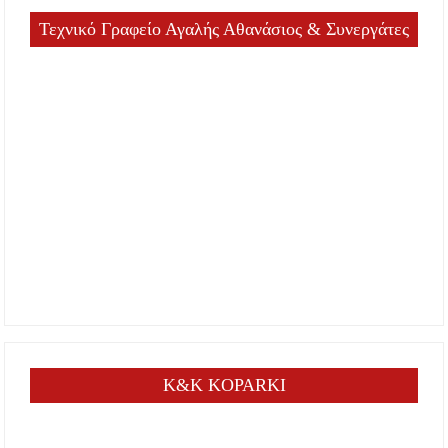
Τεχνικό Γραφείο Αγαλής Αθανάσιος & Συνεργάτες
K&K KOPARKI