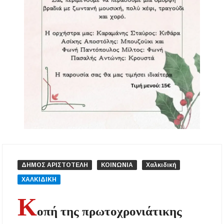
αναβάθμιση του Μουσικού Γυμνασίου Νέας
Προποντίδας
Δήμος Κασσάνδρας: Εντός μικροβιολογικών
ορίων το νερό στη Σίβηρη – Τέλος η
προληπτική απαγόρευση χρήσης
Ιερά Πανήγυρις: Κοιμήσεως Θεοτόκου
Πορταριάς Χαλκιδικής
ΥΓΙΑΙΝΕΙΝ: Δωρεάν προληπτικές εξετάσεις
μέσω του προγράμματος «ΠΡΟΛΑΜΒΑΝΩ»
έως το 2030
Σίβηρη Χαλκιδικής: Απαγόρευση χρήσης του
νερού για πόση μετά από μικροβιολογική
ΔΗΜΟΣ ΑΡΙΣΤΟΤΕΛΗ
ΚΟΙΝΩΝΙΑ
Χαλκιδική
επιβάρυνση
ΧΑΛΚΙΔΙΚΗ
Χαλκιδική: Οι ουρές στα σύνορα των Ευζώνων
K
«φρενάρουν» τον τουρισμό – Πολύωρη αναμονή
και απώλειες στις κρατήσεις
οπή της πρωτοχρονιάτικης