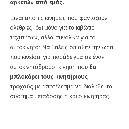
περίοδος και πόσο κοστίζει η άδεια θήρας
αρκετών από εμάς.
ΑΝ.ΕΤ.ΧΑ.: Παρατείνεται η προθεσμία
Είναι από τις κινήσεις που φαντάζουν
υποβολής προτάσεων στο πλαίσιο του LEADER
ολέθριες, όχι μόνο για το κιβώτιο
Χαλκιδική: Διάσωση 49χρονης Γερμανίδας σε
ταχυτήτων, αλλά συνολικά για το
δύσβατο σημείο στη Συκιά
αυτοκίνητο: Να βάλεις όπισθεν την ώρα
Έλεγχοι σε παραλίες της Χαλκιδικής:
που κινείσαι για παράδειγμα σε έναν
Σφραγίστηκαν πέντε επιχειρήσεις στην
Κασσάνδρα
αυτοκινητόδρομο, κίνηση που
θα
Χαλκιδική: Νεκρός 68χρονος λουόμενος στην
μπλοκάρει τους κινητήριους
παραλία της Νέας Ποτίδαιας
τροχούς
με αποτέλεσμα να διαλυθεί το
Χαλκιδική: Πρωταθλήτρια στις καταγγελίες
σύστημα μετάδοσης ή και ο κινητήρας.
για παραλίες – Σφραγίσεις και πρόστιμα μετά
τους ελέγχους
Εγκρίθηκε η λειτουργία τμήματος της Σ.Α.Ε.Κ.
Μουδανιών στον Πολύγυρο– Δικαίωση της
διεκδίκησης του Δήμου Πολυγύρου