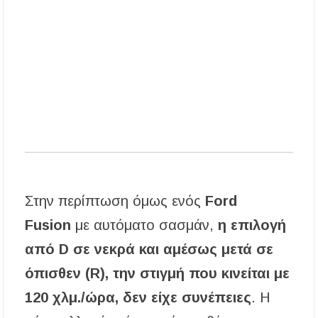
Η ΕΥΑΘ επεκτείνεται στη Χαλκιδική – Τι
αλλάζει με τον νέο νόμο για ύδρευση και
αποχέτευση
Χαλκιδική: Νεκρός 69χρονος λουόμενος στην
παραλία Σίβηρης
Στην περίπτωση όμως ενός
Ford
Fusion
με αυτόματο σασμάν,
η επιλογή
από D σε νεκρά και αμέσως μετά σε
όπισθεν (R), την στιγμή που κινείται με
120 χλμ./ώρα, δεν είχε συνέπειες
. Η