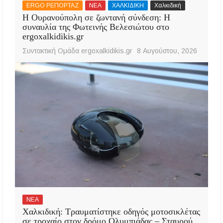
ERGO ΡΕΠΟΡΤΑΖ
ΝΕΑ
ΧΑΛΚΙΔΙΚΗ
Χαλκιδική
Η Ουρανούπολη σε ζωντανή σύνδεση: Η
συναυλία της Φωτεινής Βελεσιώτου στο
ergoxalkidikis.gr
Συντακτική Ομάδα ergoxalkidikis.gr
8 Αυγούστου, 2026
ΝΕΑ
Χαλκιδική: Τραυματίστηκε οδηγός μοτοσικλέτας
σε τροχαίο στον δρόμο Ολυμπιάδας – Σταυρού