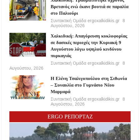
Χαλκιδική: Τραυματίστηκε 8χρονος
Βρετανός ενώ έκανε βουτιά σε παραλία
στο Παλιούρι
Συντακτική Ομάδα ergoxalkidikis.gr
8
Αυγούστου, 2026
Χαλκιδική: Απαγόρευση κυκλοφορίας
σε δασικές περιοχές την Κυριακή 9
Αυγούστου λόγω υψηλού κινδύνου
πυρκαγιάς
Συντακτική Ομάδα ergoxalkidikis.gr
8
Αυγούστου, 2026
Η Ελένη Τσαλιγοπούλου στη Σιθωνία
– Συναυλία στο Γυμνάσιο Νέου
Μαρμαρά
Συντακτική Ομάδα ergoxalkidikis.gr
8
Αυγούστου, 2026
ERGO ΡΕΠΟΡΤΑΖ