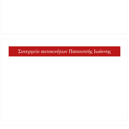
Συνεργείο αυτοκινήτων Παπουτσής Ιωάννης