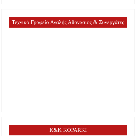
Τεχνικό Γραφείο Αγαλής Αθανάσιος & Συνεργάτες
K&K KOPARKI