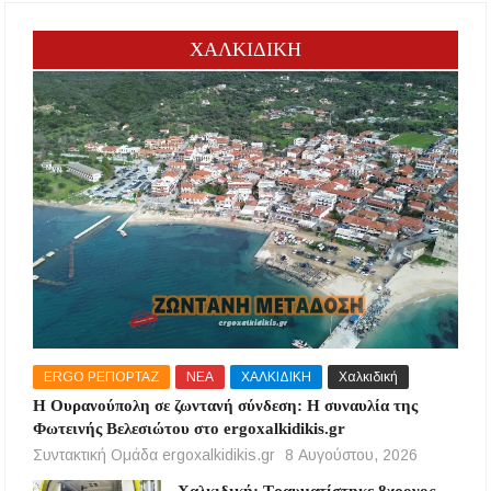
ΧΑΛΚΙΔΙΚΗ
ERGO ΡΕΠΟΡΤΑΖ
ΝΕΑ
ΧΑΛΚΙΔΙΚΗ
Χαλκιδική
Η Ουρανούπολη σε ζωντανή σύνδεση: Η συναυλία της
Φωτεινής Βελεσιώτου στο ergoxalkidikis.gr
Συντακτική Ομάδα ergoxalkidikis.gr
8 Αυγούστου, 2026