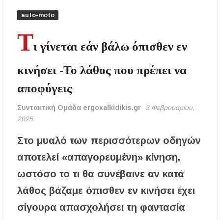
Συναυλία στο Γυμνάσιο Νέου Μαρμαρά
auto-moto
Συναγερμός στον Στανό Χαλκιδικής: Απόπειρα
Τ
τηλεφωνικής εξαπάτησης ανηλίκου – Έκκληση
ι γίνεται εάν βάλω όπισθεν εν
προς όλους τους γονείς
κινήσει -Το λάθος που πρέπει να
Δράση περισυλλογής αδέσποτων ζώων στα
Πυργαδίκια Χαλκιδικής στις 12 Αυγούστου
αποφύγεις
Λαϊκές μελωδίες στην πλατεία του Πολυγύρου
Συντακτική Ομάδα ergoxalkidikis.gr
3 Φεβρουαρίου,
με την ορχήστρα «Το Λαϊκόν»
2025
Υποχρεωτικά μέσω τράπεζας τα ενοίκια από
Στο μυαλό των περισσότερων οδηγών
την 1η Οκτωβρίου 2026 – Τι αλλάζει για
ιδιοκτήτες και ενοικιαστές
αποτελεί «απαγορευμένη» κίνηση,
ωστόσο το τι θα συνέβαινε αν κατά
Έως 30.000 ευρώ επιδότηση για αγορά
ηλεκτρικού οχήματος – Ποιοι είναι οι
λάθος βάζαμε όπισθεν εν κινήσει έχει
δικαιούχοι
σίγουρα απασχολήσει τη φαντασία
Κυνήγι 2026-2027: Πότε ανοίγει η κυνηγετική