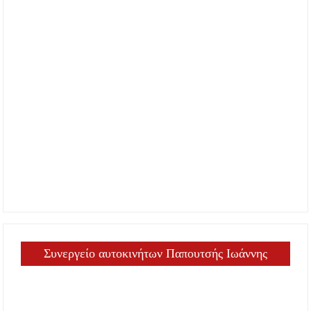
Συνεργείο αυτοκινήτων Παπουτσής Ιωάννης