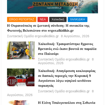
ERGO ΡΕΠΟΡΤΑΖ
ΝΕΑ
Χαλκιδική
ΧΑΛΚΙΔΙΚΗ
Η Ουρανούπολη σε ζωντανή σύνδεση: Η συναυλία της
Φωτεινής Βελεσιώτου στο ergoxalkidikis.gr
Συντακτική Ομάδα ergoxalkidikis.gr
8 Αυγούστου, 2026
Χαλκιδική: Τραυματίστηκε 8χρονος
Βρετανός ενώ έκανε βουτιά σε παραλία
στο Παλιούρι
Συντακτική Ομάδα ergoxalkidikis.gr
8
Αυγούστου, 2026
Χαλκιδική: Απαγόρευση κυκλοφορίας
σε δασικές περιοχές την Κυριακή 9
Αυγούστου λόγω υψηλού κινδύνου
πυρκαγιάς
Συντακτική Ομάδα ergoxalkidikis.gr
8
Αυγούστου, 2026
Η Ελένη Τσαλιγοπούλου στη Σιθωνία