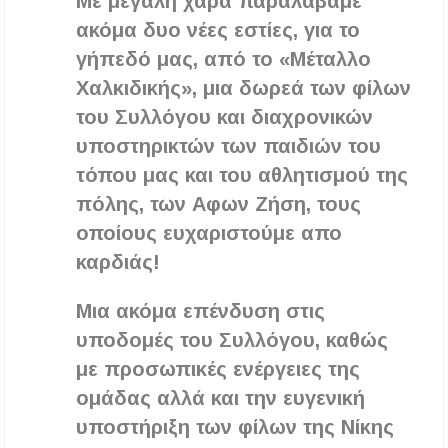
Με μεγάλη χαρά παραλάβαμε
ακόμα δυο νέες εστίες, για το
Η ΕΥΑΘ επεκτείνεται στη Χαλκιδική – Τι
αλλάζει με τον νέο νόμο για ύδρευση και
γήπεδό μας, από το «Μέταλλο
αποχέτευση
Χαλκιδικής», μια δωρεά των φίλων
του Συλλόγου και διαχρονικών
Χαλκιδική: Νεκρός 69χρονος λουόμενος στην
παραλία Σίβηρης
υποστηρικτών των παιδιών του
τόπου μας και του αθλητισμού της
πόλης, των Αφων Ζήση, τους
οποίους ευχαριστούμε απο
καρδιάς!
Μια ακόμα επένδυση στις
υποδομές του Συλλόγου, καθώς
με προσωπικές ενέργειες της
ομάδας αλλά και την ευγενική
υποστήριξη των φίλων της Νίκης