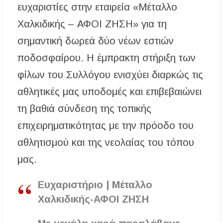
περίοδος και πόσο κοστίζει η άδεια θήρας
ευχαριστίες στην εταιρεία «Μέταλλο
Χαλκιδικής – ΑΦΟΙ ΖΗΣΗ» για τη
ΑΝ.ΕΤ.ΧΑ.: Παρατείνεται η προθεσμία
υποβολής προτάσεων στο πλαίσιο του LEADER
σημαντική δωρεά δύο νέων εστιών
ποδοσφαίρου. Η έμπρακτη στήριξη των
Χαλκιδική: Διάσωση 49χρονης Γερμανίδας σε
δύσβατο σημείο στη Συκιά
φίλων του Συλλόγου ενισχύει διαρκώς τις
αθλητικές μας υποδομές και επιβεβαιώνει
Έλεγχοι σε παραλίες της Χαλκιδικής:
Σφραγίστηκαν πέντε επιχειρήσεις στην
Κασσάνδρα
τη βαθιά σύνδεση της τοπικής
επιχειρηματικότητας με την πρόοδο του
Χαλκιδική: Νεκρός 68χρονος λουόμενος στην
παραλία της Νέας Ποτίδαιας
αθλητισμού και της νεολαίας του τόπου
μας.
Χαλκιδική: Πρωταθλήτρια στις καταγγελίες
για παραλίες – Σφραγίσεις και πρόστιμα μετά
τους ελέγχους
Ευχαριστήριο | Μέταλλο
Χαλκιδικής-ΑΦΟΙ ΖΗΣΗ
Εγκρίθηκε η λειτουργία τμήματος της Σ.Α.Ε.Κ.
Μουδανιών στον Πολύγυρο– Δικαίωση της
διεκδίκησης του Δήμου Πολυγύρου