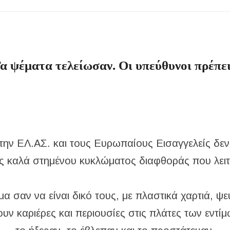
 Μεταμορφώσεως του Σωτήρος στην Παραλία Διονυσίου
χύτητας;
ην περιοχή του Πόρτο Καρράς
ΤΟΥ ΣΤΟ ΠΛΑΤΑΝΟΧΩΡΙ ΚΑΙ ΣΤΗ ΣΑΡΑΚΗΝΑ
ψέματα τελείωσαν. Οι υπεύθυνοι πρέπει
κού Γυμνασίου Νέας Προποντίδας
 ΕΛ.ΑΣ. και τους Ευρωπαίους Εισαγγελείς δεν 
νός καλά στημένου κυκλώματος διαφθοράς που λει
 σαν να είναι δικό τους, με πλαστικά χαρτιά, ψε
ζουν καριέρες και περιουσίες στις πλάτες των εντί