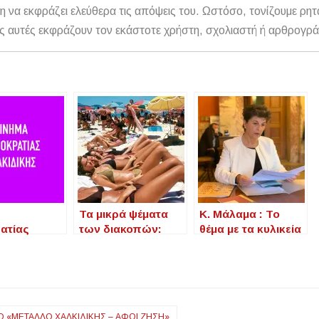
η να εκφράζει ελεύθερα τις απόψεις του. Ωστόσο, τονίζουμε ρητ
αθώς αυτές εκφράζουν τον εκάστοτε χρήστη, σχολιαστή ή αρθρογρ
Τα μικρά ψέματα
Κ. Μάλαμα : Το
ατίας
των διακοπών:
θέμα με τα κυλικεία
κής : Η
Όταν οι ιστορίες
των μουσείων και
κή βλέπει
γίνονται πιο
των αρχαιολογικών
 την μέρα το
όμορφες από την
χώρων θα πρέπει
ικό αγαθό
πραγματικότητα
να αποτελέσει
ρού να
αντικείμενο
Ο «ΜΈΤΑΛΛΟ ΧΑΛΚΙΔΙΚΉΣ – ΑΦΟΙ ΖΗΣΗ»
μίζεται.
αναψηλάφησης.