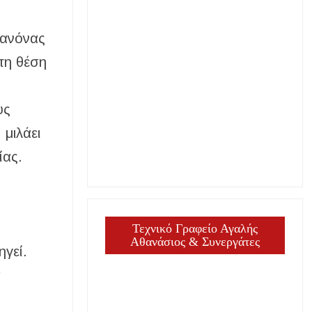
κανόνας
τη θέση
υς
 μιλάει
ίας.
Τεχνικό Γραφείο Αγαλής
Αθανάσιος & Συνεργάτες
γεί.
ά