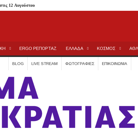
στις 12 Αυγούστου
 Λαϊκόν»
 Τι αλλάζει για ιδιοκτήτες και ενοικιαστές
είναι οι δικαιούχοι
ΕΡΓΟΧΑΛΚ
Ειδήσεις και Νέα για την Ελλάδα και τον κόσμο.
τίζει η άδεια θήρας
ΙΚΗ
ERGO ΡΕΠΟΡΤΑΖ
ΕΛΛΑΔΑ
ΚΟΣΜΟΣ
ΑΘΛ
λαίσιο του LEADER
Συκιά
BLOG
LIVE STREAM
ΦΩΤΟΓΡΑΦΊΕΣ
ΕΠΙΚΟΙΝΩΝΊΑ
ήσεις στην Κασσάνδρα
ίδαιας
εις και πρόστιμα μετά τους ελέγχους
ολύγυρο– Δικαίωση της διεκδίκησης του Δήμου Πολυγύρου
ια ύδρευση και αποχέτευση
σημειωθούν
ρικής Μακεδονίας