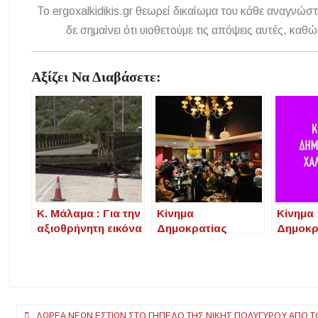
To ergoxalkidikis.gr θεωρεί δικαίωμα του κάθε αναγνώστ
δε σημαίνει ότι υιοθετούμε τις απόψεις αυτές, κ
Αξίζει Να Διαβάσετε:
Κ. Μάλαμα : Για την
Κίνημα
Κίνημα
αξιοθρήνητη εικόνα
Δημοκρατίας
Δημοκρ
της γέφυρας της
Χαλκιδικής :
Χαλκιδι
Τορώνης πρέπει
“Ξεκινάμε την
Χαλκιδι
να λογοδοτήσουν.
οργάνωση μας στη
μέρα με
Χαλκιδική.
κοινων
Οριζόντια και
του νε
Πλοήγηση
ΔΩΡΕΆ ΝΈΩΝ ΕΣΤΙΏΝ ΣΤΟ ΓΉΠΕΔΟ ΤΗΣ ΝΊΚΗΣ ΠΟΛΥΓΎΡΟΥ ΑΠΌ Τ
συμμετοχικά”.
υποβαθ