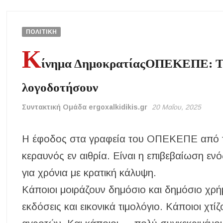
Με λαμπρότητα πραγματοποιήθηκε η πανήγυρη του Παρεκκλησίου
Έρευνα απαντάει: Πόσο χρόνο κερδίζουμε υπερβαίνοντας το όριο τα
ΠΟΛΙΤΙΚΗ
Χαλκιδική: Άμεση η κατάσβεση πυρκαγιάς σε χαμηλή βλάστηση στ
Κ
Η ΘΕΙΑ ΜΕΤΑΜΟΡΦΩΣΙΣ ΤΟΥ ΣΩΤΗΡΟΣ ΗΜΩΝ ΙΗΣΟΥ ΧΡΙΣ
ίνημα ΔημοκρατίαςΟΠΕΚΕΠΕ: Τα 
Υπογράφηκε η σύμβαση για την ενεργειακή αναβάθμιση του Μουσι
λογοδοτήσουν
Συντακτική Ομάδα ergoxalkidikis.gr
20 Μαΐου, 2025
Η έφοδος στα γραφεία του ΟΠΕΚΕΠΕ από την
κεραυνός εν αιθρία. Είναι η επιβεβαίωση ε
για χρόνια με κρατική κάλυψη.
Κάποιοι μοιράζουν δημόσιο και δημόσιο χρήμα
εκδόσεις και εικονικά τιμολόγιο. Κάποιοι χτί