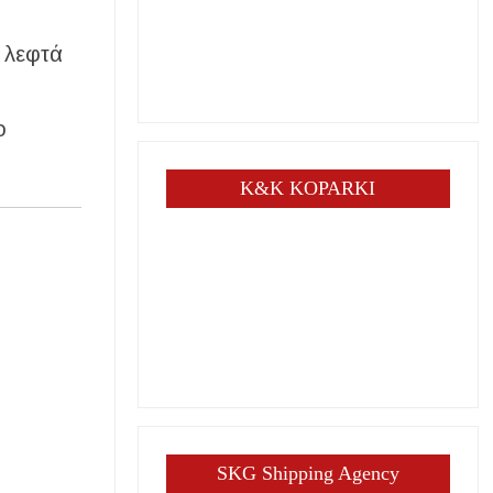
α λεφτά
ο
K&K KOPARKI
SKG Shipping Agency