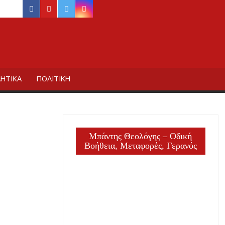
facebook
youtube
twitter
instagram
ΙΔΙΚΗΣ
ΗΤΙΚΑ
ΠΟΛΙΤΙΚΗ
Μπάντης Θεολόγης – Οδική
Βοήθεια, Μεταφορές, Γερανός