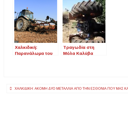
Χαλκιδική:
Τραγωδία στη
Παρανάλωμα του
Μόλα Καλύβα
πυρός τρακτέρ από
Χαλκιδικής: Νεκρός
βραχυκύκλωμα
άνδρας από
ανατροπή τρακτέρ
Πλοήγηση
ΧΑΛΚΙΔΙΚΉ: ΑΚΌΜΗ ΔΎΟ ΜΕΤΆΛΛΙΑ ΑΠΟ ΤΗΝ ΕΣΘΟΝΊΑ ΠΟΥ ΜΑΣ
άρθρων