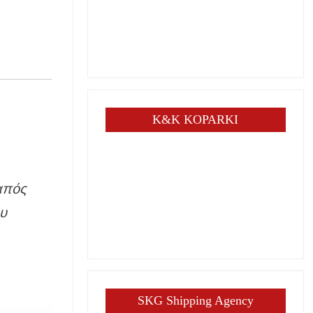
K&K KOPARKI
απός
ου
SKG Shipping Agency