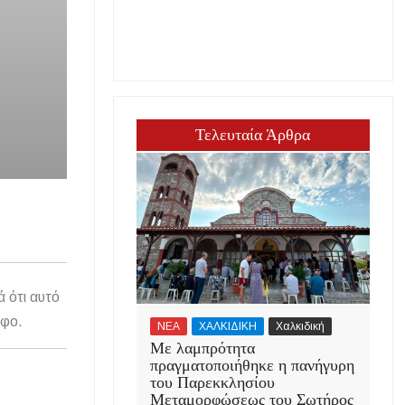
Τελευταία Άρθρα
ά ότι αυτό
άφο.
ΝΕΑ
ΧΑΛΚΙΔΙΚΗ
Χαλκιδική
Με λαμπρότητα
πραγματοποιήθηκε η πανήγυρη
του Παρεκκλησίου
Μεταμορφώσεως του Σωτήρος