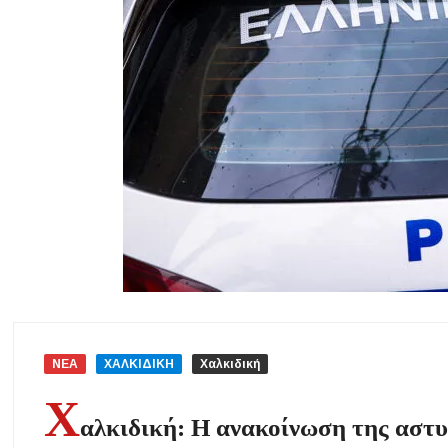
«Τουρισμός για Όλους 2026-2027»: Άνοιξαν οι αιτήσεις – Ποιοι υπ
Αναβαθμίζεται η πρόσβαση στο Δεβελίκι Γοματίου με οδικό έργο 50
Ιωάννης Γιώργος: «Εγκρίθηκε η λειτουργία εκτός έδρας τμήματος Σ.Α
της δομής»
Η Κεντρική Μακεδονία ανοίγει τον δρόμο του οινοτουρισμού σε Ην
Χαλκιδική: Πυρκαγιά σε γαλλική θαλαμηγό στη Λατούρα Αγίου Νικ
ΝΕΑ
ΧΑΛΚΙΔΙΚΗ
Χαλκιδική
Χ
αλκιδική: Η ανακοίνωση της αστ