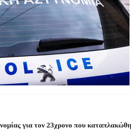
οβάλλουν σήμερα αίτηση ανά ΑΦΜ
0.000 €
.Ε.Κ. στον Πολύγυρο – Ένα σημαντικό βήμα για την πλήρη επαναλειτου
ωμένο Βασίλειο και Αυστραλία
ολάου – Άμεση κινητοποίηση Λιμενικού και Πυροσβεστικής
υνομίας για τον 23χρονο που καταπλακώθ