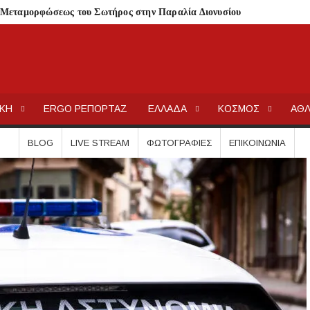
 Μεταμορφώσεως του Σωτήρος στην Παραλία Διονυσίου
ην περιοχή του Πόρτο Καρράς
ΤΟΥ ΣΤΟ ΠΛΑΤΑΝΟΧΩΡΙ ΚΑΙ ΣΤΗ ΣΑΡΑΚΗΝΑ
κού Γυμνασίου Νέας Προποντίδας
ΕΡΓΟΧΑΛΚ
Ειδήσεις και Νέα για την Ελλάδα και τον κόσμο.
ηρη – Τέλος η προληπτική απαγόρευση χρήσης
ΙΚΗ
ERGO ΡΕΠΟΡΤΑΖ
ΕΛΛΑΔΑ
ΚΟΣΜΟΣ
ΑΘΛ
ατος «ΠΡΟΛΑΜΒΑΝΩ» έως το 2030
BLOG
LIVE STREAM
ΦΩΤΟΓΡΑΦΊΕΣ
ΕΠΙΚΟΙΝΩΝΊΑ
από μικροβιολογική επιβάρυνση
ρισμό – Πολύωρη αναμονή και απώλειες στις κρατήσεις
γούνται στις εκκλησίες
μέσα στην εβδομάδα
τών – Στους 43.000 οι συνολικοί ωφελούμενοι
όγραμμα των ιερών ακολουθιών
ή συναυλία στον Πύργο