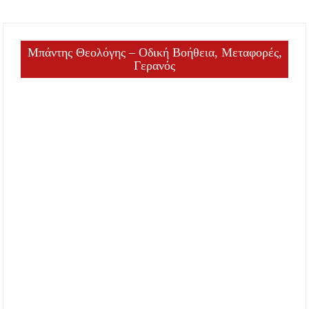
Μπάντης Θεολόγης – Οδική Βοήθεια, Μεταφορές,
Γερανός