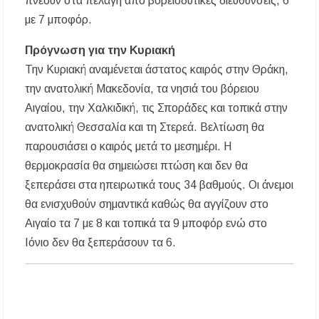
πνέουν στα πελάγη από βορειοδυτικές διευθύνσεις, 6
Δήμος Κασσάνδρας: Εντός μικροβιολογικών
ορίων το νερό στη Σίβηρη – Τέλος η
με 7 μποφόρ.
προληπτική απαγόρευση χρήσης
Πρόγνωση για την Κυριακή
Ιερά Πανήγυρις: Κοιμήσεως Θεοτόκου
Την Κυριακή αναμένεται άστατος καιρός στην Θράκη,
Πορταριάς Χαλκιδικής
την ανατολική Μακεδονία, τα νησιά του βόρειου
ΥΓΙΑΙΝΕΙΝ: Δωρεάν προληπτικές εξετάσεις
Αιγαίου, την Χαλκιδική, τις Σποράδες και τοπικά στην
μέσω του προγράμματος «ΠΡΟΛΑΜΒΑΝΩ»
έως το 2030
ανατολική Θεσσαλία και τη Στερεά. Βελτίωση θα
παρουσιάσει ο καιρός μετά το μεσημέρι. Η
Σίβηρη Χαλκιδικής: Απαγόρευση χρήσης του
θερμοκρασία θα σημειώσει πτώση και δεν θα
νερού για πόση μετά από μικροβιολογική
επιβάρυνση
ξεπεράσει στα ηπειρωτικά τους 34 βαθμούς. Οι άνεμοι
θα ενισχυθούν σημαντικά καθώς θα αγγίζουν στο
Χαλκιδική: Οι ουρές στα σύνορα των Ευζώνων
Αιγαίο τα 7 με 8 και τοπικά τα 9 μποφόρ ενώ στο
«φρενάρουν» τον τουρισμό – Πολύωρη αναμονή
και απώλειες στις κρατήσεις
Ιόνιο δεν θα ξεπεράσουν τα 6.
Μεταμόρφωση του Σωτήρος: Ο συμβολισμός
των σταφυλιών που ευλογούνται στις εκκλησίες