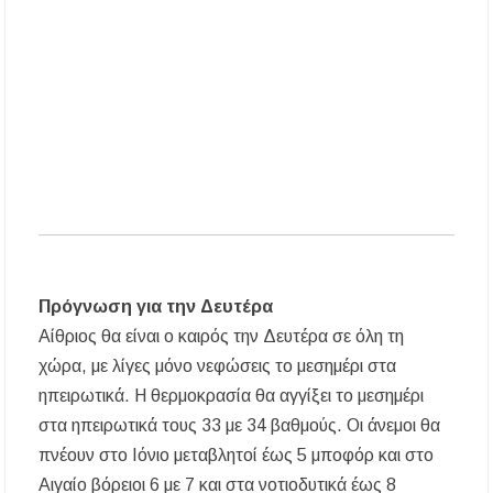
Μουσική Εκδήλωση της Φιλαρμονικής
Μεγάλης Παναγίας
Πτώση στις τιμές των καυσίμων: Κάτω από τα
2 ευρώ η αμόλυβδη μέσα στην εβδομάδα
ΔΥΠΑ: Νέες 8.000 θέσεις εργασίας για
ανέργους ηλικίας 55 έως 67 ετών – Στους
43.000 οι συνολικοί ωφελούμενοι
Πρόγνωση για την Δευτέρα
Αίθριος θα είναι ο καιρός την Δευτέρα σε όλη τη
χώρα, με λίγες μόνο νεφώσεις το μεσημέρι στα
ηπειρωτικά. Η θερμοκρασία θα αγγίξει το μεσημέρι
στα ηπειρωτικά τους 33 με 34 βαθμούς. Οι άνεμοι θα
πνέουν στο Ιόνιο μεταβλητοί έως 5 μποφόρ και στο
Αιγαίο βόρειοι 6 με 7 και στα νοτιοδυτικά έως 8