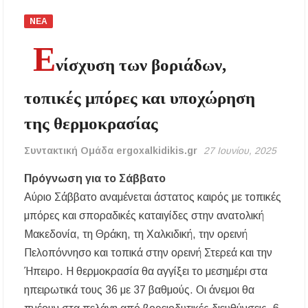
για δήμους της Κεντρικής Μακεδονίας
ΝΕΑ
Με λαμπρότητα πραγματοποιήθηκε η
Ε
πανήγυρη του Παρεκκλησίου Μεταμορφώσεως
νίσχυση των βοριάδων,
του Σωτήρος στην Παραλία Διονυσίου
τοπικές μπόρες και υποχώρηση
Έρευνα απαντάει: Πόσο χρόνο κερδίζουμε
υπερβαίνοντας το όριο ταχύτητας;
της θερμοκρασίας
Χαλκιδική: Άμεση η κατάσβεση πυρκαγιάς σε
Συντακτική Ομάδα ergoxalkidikis.gr
27 Ιουνίου, 2025
χαμηλή βλάστηση στην περιοχή του Πόρτο
Καρράς
Πρόγνωση για το Σάββατο
Αύριο Σάββατο αναμένεται άστατος καιρός με τοπικές
Η ΘΕΙΑ ΜΕΤΑΜΟΡΦΩΣΙΣ ΤΟΥ ΣΩΤΗΡΟΣ
ΗΜΩΝ ΙΗΣΟΥ ΧΡΙΣΤΟΥ ΣΤΟ
μπόρες και σποραδικές καταιγίδες στην ανατολική
ΠΛΑΤΑΝΟΧΩΡΙ ΚΑΙ ΣΤΗ ΣΑΡΑΚΗΝΑ
Μακεδονία, τη Θράκη, τη Χαλκιδική, την ορεινή
Πελοπόννησο και τοπικά στην ορεινή Στερεά και την
Υπογράφηκε η σύμβαση για την ενεργειακή
αναβάθμιση του Μουσικού Γυμνασίου Νέας
Ήπειρο. Η θερμοκρασία θα αγγίξει το μεσημέρι στα
Προποντίδας
ηπειρωτικά τους 36 με 37 βαθμούς. Οι άνεμοι θα