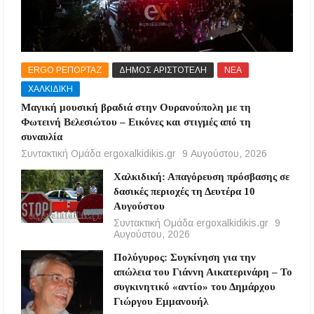
ERGO ΡΕΠΟΡΤΑΖ
ΔΗΜΟΣ ΑΡΙΣΤΟΤΕΛΗ
ΝΕΑ
ΧΑΛΚΙΔΙΚΗ
Μαγική μουσική βραδιά στην Ουρανούπολη με τη
Φωτεινή Βελεσιώτου – Εικόνες και στιγμές από τη
συναυλία
Συντακτική Ομάδα ergoxalkidikis.gr
9 Αυγούστου, 2026
Χαλκιδική: Απαγόρευση πρόσβασης σε
δασικές περιοχές τη Δευτέρα 10
Αυγούστου
Συντακτική Ομάδα ergoxalkidikis.gr
9
Αυγούστου, 2026
Πολύγυρος: Συγκίνηση για την
απώλεια του Γιάννη Αικατερινάρη – Το
συγκινητικό «αντίο» του Δημάρχου
Γιώργου Εμμανουήλ