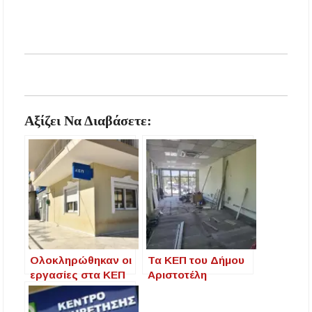
Αξίζει Να Διαβάσετε:
Ολοκληρώθηκαν οι
Τα ΚΕΠ του Δήμου
εργασίες στα ΚΕΠ
Αριστοτέλη
του Δήμου Νέας
αποκτούν νέα
Προποντίδας, στο
μορφή: