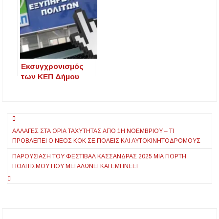
πλαίσιο του έργου
Εκσυγχρονισμός
«Εκσυγχρονισμός
και ανακαίνιση σε
των ΚΕΠ».
εξέλιξη
Εκσυγχρονισμός
των ΚΕΠ Δήμου
Πολυγύρου
Πλοήγηση
ΑΛΛΑΓΈΣ ΣΤΑ ΌΡΙΑ ΤΑΧΎΤΗΤΑΣ ΑΠΌ 1Η ΝΟΕΜΒΡΊΟΥ – ΤΙ
άρθρων
ΠΡΟΒΛΈΠΕΙ Ο ΝΈΟΣ ΚΟΚ ΣΕ ΠΌΛΕΙΣ ΚΑΙ ΑΥΤΟΚΙΝΗΤΌΔΡΟΜΟΥΣ
ΠΑΡΟΥΣΊΑΣΗ ΤΟΥ ΦΕΣΤΙΒΆΛ ΚΑΣΣΆΝΔΡΑΣ 2025 ΜΙΑ ΓΙΟΡΤΉ
ΠΟΛΙΤΙΣΜΟΎ ΠΟΥ ΜΕΓΑΛΏΝΕΙ ΚΑΙ ΕΜΠΝΈΕΙ