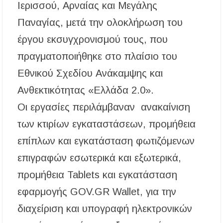
Ιερισσού, Αρναίας και Μεγάλης
Συναγερμός στον Στανό Χαλκιδικής: Απόπειρα
Παναγίας, μετά την ολοκλήρωση του
τηλεφωνικής εξαπάτησης ανηλίκου – Έκκληση
προς όλους τους γονείς
έργου εκσυγχρονισμού τους, που
πραγματοποιήθηκε στο πλαίσιο του
Δράση περισυλλογής αδέσποτων ζώων στα
Πυργαδίκια Χαλκιδικής στις 12 Αυγούστου
Εθνικού Σχεδίου Ανάκαμψης και
Ανθεκτικότητας «Ελλάδα 2.0».
Λαϊκές μελωδίες στην πλατεία του Πολυγύρου
με την ορχήστρα «Το Λαϊκόν»
Οι εργασίες περιλάμβαναν ανακαίνιση
των κτιρίων εγκαταστάσεων, προμήθεια
Υποχρεωτικά μέσω τράπεζας τα ενοίκια από
την 1η Οκτωβρίου 2026 – Τι αλλάζει για
ιδιοκτήτες και ενοικιαστές
επίπλων και εγκατάσταση φωτιζόμενων
επιγραφών εσωτερικά και εξωτερικά,
Έως 30.000 ευρώ επιδότηση για αγορά
ηλεκτρικού οχήματος – Ποιοι είναι οι
προμήθεια Tablets και εγκατάσταση
δικαιούχοι
εφαρμογής GOV.GR Wallet, για την
Κυνήγι 2026-2027: Πότε ανοίγει η κυνηγετική
διαχείριση και υπογραφή ηλεκτρονικών
περίοδος και πόσο κοστίζει η άδεια θήρας