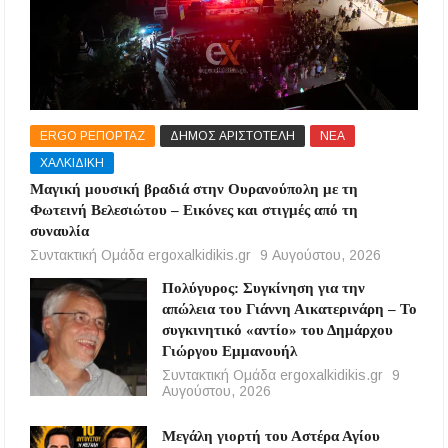
ERGO ΡΕΠΟΡΤΑΖ
ΔΗΜΟΣ ΑΡΙΣΤΟΤΕΛΗ
ΝΕΑ
ΧΑΛΚΙΔΙΚΗ
Μαγική μουσική βραδιά στην Ουρανούπολη με τη
Φωτεινή Βελεσιώτου – Εικόνες και στιγμές από τη
συναυλία
Συντακτική Ομάδα ergoxalkidikis.gr
9 Αυγούστου, 2026
Πολύγυρος: Συγκίνηση για την
απώλεια του Γιάννη Αικατερινάρη – Το
συγκινητικό «αντίο» του Δημάρχου
Γιώργου Εμμανουήλ
Συντακτική Ομάδα ergoxalkidikis.gr
9
Αυγούστου, 2026
Μεγάλη γιορτή του Αστέρα Αγίου