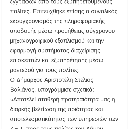
εγγράφων από τους εξυπηρετούμενους
ΑΝ.ΕΤ.ΧΑ.: Παρατείνεται η προθεσμία
πολίτες. Επιτεύχθηκε επίσης ο συνολικός
υποβολής προτάσεων στο πλαίσιο του LEADER
εκσυγχρονισμός της πληροφοριακής
Χαλκιδική: Διάσωση 49χρονης Γερμανίδας σε
δύσβατο σημείο στη Συκιά
υποδομής μέσω προμήθειας σύγχρονου
μηχανογραφικού εξοπλισμού και την
εφαρμογή συστήματος διαχείρισης
επισκεπτών και εξυπηρέτησης μέσω
ραντεβού για τους πολίτες.
Ο Δήμαρχος Αριστοτέλη Στέλιος
Βαλιάνος, υπογράμμισε σχετικά:
«Αποτελεί σταθερή προτεραιότητά μας η
διαρκής βελτίωση της ποιότητας και
αποτελεσματικότητας των υπηρεσιών των
ΚΕΠ, προς τους πολίτες του Δήμου