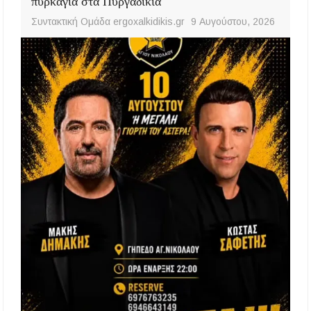
πυρκαγιά στα Πυργαδίκια
Συντακτική Ομάδα ergoxalkidikis.gr
9 Αυγούστου, 2026