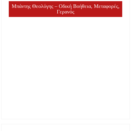
Μπάντης Θεολόγης – Οδική Βοήθεια, Μεταφορές,
Γερανός