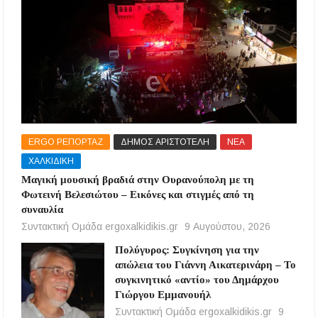
ERGO ΡΕΠΟΡΤΑΖ
ΔΗΜΟΣ ΑΡΙΣΤΟΤΕΛΗ
ΝΕΑ
ΧΑΛΚΙΔΙΚΗ
Μαγική μουσική βραδιά στην Ουρανούπολη με τη
Φωτεινή Βελεσιώτου – Εικόνες και στιγμές από τη
συναυλία
Συντακτική Ομάδα ergoxalkidikis.gr
9 Αυγούστου, 2026
Πολύγυρος: Συγκίνηση για την
απώλεια του Γιάννη Αικατερινάρη – Το
συγκινητικό «αντίο» του Δημάρχου
Γιώργου Εμμανουήλ
Συντακτική Ομάδα ergoxalkidikis.gr
9