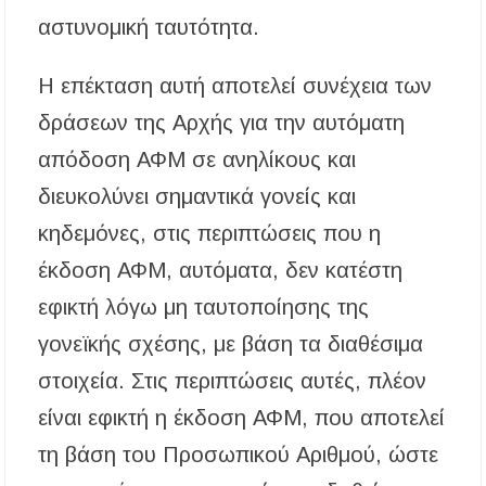
αστυνομική ταυτότητα.
Συναγερμός στον Στανό Χαλκιδικής: Απόπειρα
τηλεφωνικής εξαπάτησης ανηλίκου – Έκκληση
προς όλους τους γονείς
Η επέκταση αυτή αποτελεί συνέχεια των
δράσεων της Αρχής για την αυτόματη
Δράση περισυλλογής αδέσποτων ζώων στα
Πυργαδίκια Χαλκιδικής στις 12 Αυγούστου
απόδοση ΑΦΜ σε ανηλίκους και
διευκολύνει σημαντικά γονείς και
Λαϊκές μελωδίες στην πλατεία του Πολυγύρου
με την ορχήστρα «Το Λαϊκόν»
κηδεμόνες, στις περιπτώσεις που η
έκδοση ΑΦΜ, αυτόματα, δεν κατέστη
Υποχρεωτικά μέσω τράπεζας τα ενοίκια από
την 1η Οκτωβρίου 2026 – Τι αλλάζει για
ιδιοκτήτες και ενοικιαστές
εφικτή λόγω μη ταυτοποίησης της
γονεϊκής σχέσης, με βάση τα διαθέσιμα
Έως 30.000 ευρώ επιδότηση για αγορά
ηλεκτρικού οχήματος – Ποιοι είναι οι
στοιχεία. Στις περιπτώσεις αυτές, πλέον
δικαιούχοι
είναι εφικτή η έκδοση ΑΦΜ, που αποτελεί
Κυνήγι 2026-2027: Πότε ανοίγει η κυνηγετική
τη βάση του Προσωπικού Αριθμού, ώστε
περίοδος και πόσο κοστίζει η άδεια θήρας