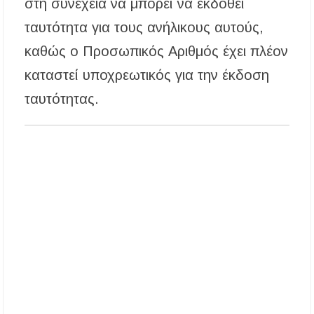
στη συνέχεια να μπορεί να εκδοθεί
ΑΝ.ΕΤ.ΧΑ.: Παρατείνεται η προθεσμία
ταυτότητα για τους ανήλικους αυτούς,
υποβολής προτάσεων στο πλαίσιο του LEADER
καθώς ο Προσωπικός Αριθμός έχει πλέον
Χαλκιδική: Διάσωση 49χρονης Γερμανίδας σε
καταστεί υποχρεωτικός για την έκδοση
δύσβατο σημείο στη Συκιά
ταυτότητας.