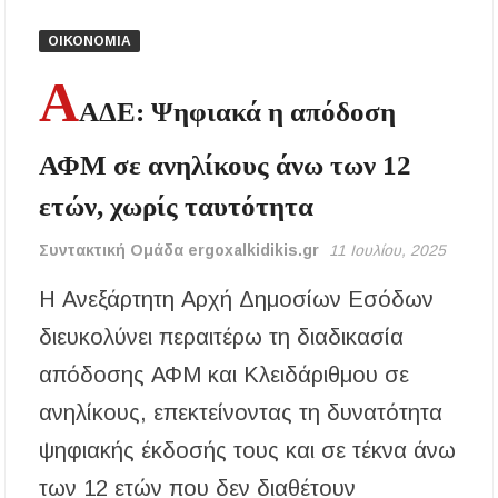
ΟΙΚΟΝΟΜΙΑ
Χαλκιδική: Γεμάτες οι παραλίες – Από 15 ευρώ
η ελάχιστη κατανάλωση στα beach bars
Α
ΑΔΕ: Ψηφιακά η απόδοση
Η Ουρανούπολη σε ζωντανή σύνδεση: Η
συναυλία της Φωτεινής Βελεσιώτου στο
ΑΦΜ σε ανηλίκους άνω των 12
ergoxalkidikis.gr
ετών, χωρίς ταυτότητα
Χαλκιδική: Τραυματίστηκε οδηγός
μοτοσικλέτας σε τροχαίο στον δρόμο
Συντακτική Ομάδα ergoxalkidikis.gr
11 Ιουλίου, 2025
Ολυμπιάδας – Σταυρού
Η Ανεξάρτητη Αρχή Δημοσίων Εσόδων
Χαλκιδική: Τραυματίστηκε 8χρονος Βρετανός
ενώ έκανε βουτιά σε παραλία στο Παλιούρι
διευκολύνει περαιτέρω τη διαδικασία
απόδοσης ΑΦΜ και Κλειδάριθμου σε
Χαλκιδική: Απαγόρευση κυκλοφορίας σε
δασικές περιοχές την Κυριακή 9 Αυγούστου
ανηλίκους, επεκτείνοντας τη δυνατότητα
λόγω υψηλού κινδύνου πυρκαγιάς
ψηφιακής έκδοσής τους και σε τέκνα άνω
Η Ελένη Τσαλιγοπούλου στη Σιθωνία –
Συναυλία στο Γυμνάσιο Νέου Μαρμαρά
των 12 ετών που δεν διαθέτουν