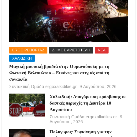
ERGO ΡΕΠΟΡΤΑΖ
ΔΗΜΟΣ ΑΡΙΣΤΟΤΕΛΗ
ΝΕΑ
ΧΑΛΚΙΔΙΚΗ
Μαγική μουσική βραδιά στην Ουρανούπολη με τη
Φωτεινή Βελεσιώτου – Εικόνες και στιγμές από τη
συναυλία
Συντακτική Ομάδα ergoxalkidikis.gr
9 Αυγούστου, 2026
Χαλκιδική: Απαγόρευση πρόσβασης σε
δασικές περιοχές τη Δευτέρα 10
Αυγούστου
Συντακτική Ομάδα ergoxalkidikis.gr
9
Αυγούστου, 2026
Πολύγυρος: Συγκίνηση για την