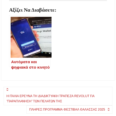
Αξίζει Να Διαβάσετε:
Αυτόματα και
ψηφιακά στο κινητό
μας οι κλήσεις της
Τροχαίας
Πλοήγηση
Η ΙΤΑΛΊΑ ΕΡΕΥΝΆ ΤΗ ΔΙΑΔΙΚΤΥΑΚΉ ΤΡΆΠΕΖΑ REVOLUT ΓΙΑ
άρθρων
”ΠΑΡΑΠΛΆΝΗΣΗ” ΤΩΝ ΠΕΛΑΤΏΝ ΤΗΣ
ΠΛΉΡΕΣ ΠΡΌΓΡΑΜΜΑ ΦΕΣΤΙΒΆΛ ΘΆΛΑΣΣΑΣ 2025