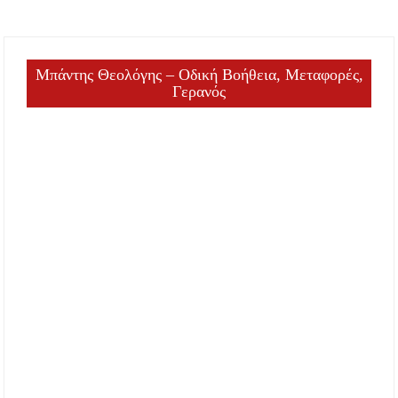
Μπάντης Θεολόγης – Οδική Βοήθεια, Μεταφορές,
Γερανός