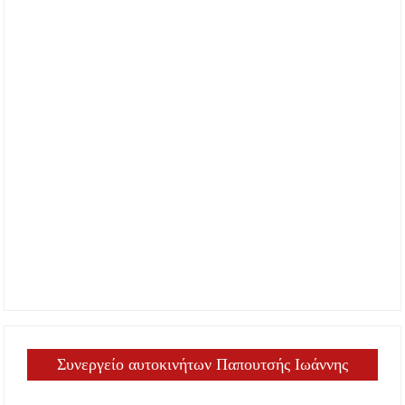
Συνεργείο αυτοκινήτων Παπουτσής Ιωάννης