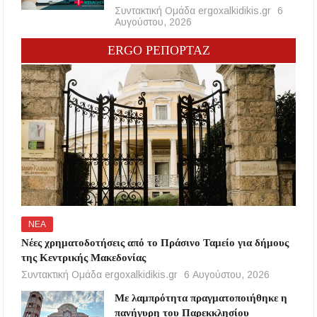
Συντακτική Ομάδα ergoxalkidikis.gr
6
Αυγούστου, 2026
ERGO ΡΕΠΟΡΤΑΖ
ΝΕΑ
Νέες χρηματοδοτήσεις από το Πράσινο Ταμείο για δήμους
της Κεντρικής Μακεδονίας
Συντακτική Ομάδα ergoxalkidikis.gr
6 Αυγούστου, 2026
Με λαμπρότητα πραγματοποιήθηκε η
πανήγυρη του Παρεκκλησίου