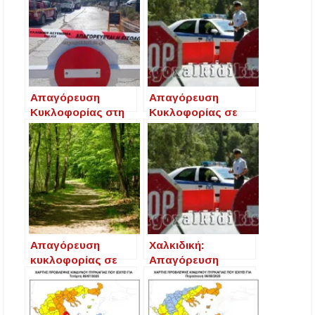
Απαγόρευση
Απαγόρευση
Κυκλοφορίας στη
Κυκλοφορίας σε
Χαλκιδική λόγω
περιοχές του
υψηλού κινδύνου
Δήμου
πυρκαγιάς (15–
Κασσάνδρας,
18/8)
λόγω υψηλού
κινδύνου
εκδήλωσης
δασικής πυρκαγιάς
Απαγόρευση
Χαλκιδική:
κυκλοφορίας σε
Απαγόρευση
περιοχές της
κυκλοφορίας αύριο
Χαλκιδικής, λόγω
σε δασικές
πολύ υψηλού
περιοχές λόγω