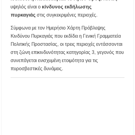
Μεταμόρφωση του Σωτήρος: Ο συμβολισμός
υψηλός είναι ο
κίνδυνος εκδήλωσης
των σταφυλιών που ευλογούνται στις εκκλησίες
πυρκαγιάς
στις συγκεκριμένες περιοχές.
Μουσική Εκδήλωση της Φιλαρμονικής
Σύμφωνα με τον Ημερήσιο Χάρτη Πρόβλεψης
Μεγάλης Παναγίας
Κινδύνου Πυρκαγιάς που εκδίδει η Γενική Γραμματεία
Πολιτικής Προστασίας, οι τρεις περιοχές εντάσσονται
Πτώση στις τιμές των καυσίμων: Κάτω από τα
2 ευρώ η αμόλυβδη μέσα στην εβδομάδα
στη ζώνη επικινδυνότητας κατηγορίας 3, γεγονός που
συνεπάγεται ενισχυμένη ετοιμότητα για τις
ΔΥΠΑ: Νέες 8.000 θέσεις εργασίας για
πυροσβεστικές δυνάμεις.
ανέργους ηλικίας 55 έως 67 ετών – Στους
43.000 οι συνολικοί ωφελούμενοι
Δεκαπενταύγουστος 2026 στη Μεγάλη Παναγία
Χαλκιδικής – Το πρόγραμμα των ιερών
ακολουθιών
Η Φωτεινή Βελεσιώτου έρχεται στην
Ουρανούπολη για μια μοναδική συναυλία στον
Πύργο