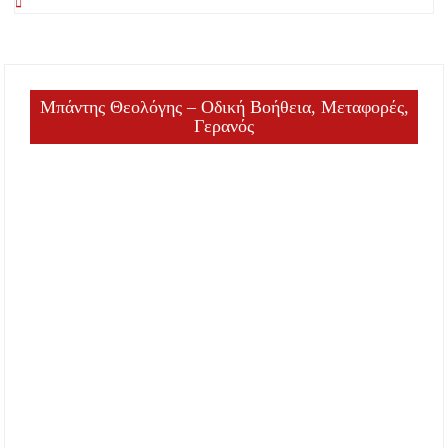
Μπάντης Θεολόγης – Οδική Βοήθεια, Μεταφορές,
Γερανός