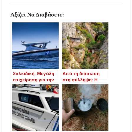
Αξίζει Να Διαβάσετε:
Χαλκιδική: Μεγάλη
Από τη διάσωση
επιχείρηση για την
στη σύλληψη: Η
ανεύρεση δύο
απίθανη ιστορία
ατόμων που
ενός 40χρονου στο
έκαναν όρθια
Άγιο Όρος
σανίδα sup στη
Βουρβουρού