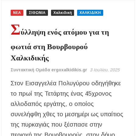
αλλάζει με τον νέο νόμο για ύδρευση και
αποχέτευση
ΝΕΑ
ΣΙΘΩΝΙΑ
Χαλκιδική
ΧΑΛΚΙΔΙΚΗ
Σ
Χαλκιδική: Νεκρός 69χρονος λουόμενος στην
παραλία Σίβηρης
ύλληψη ενός ατόμου για τη
Διακοπές ρεύματος σε περιοχές της Χαλκιδικής
φωτιά στη Βουρβουρού
– Πότε και πού θα σημειωθούν
Χαλκιδικής
Νέες χρηματοδοτήσεις από το Πράσινο Ταμείο
για δήμους της Κεντρικής Μακεδονίας
Συντακτική Ομάδα ergoxalkidikis.gr
3 Ιουλίου, 2025
Στον Εισαγγελέα Πολυγύρου οδηγήθηκε
Με λαμπρότητα πραγματοποιήθηκε η
πανήγυρη του Παρεκκλησίου Μεταμορφώσεως
το πρωί της Τετάρτης ένας 45χρονος
του Σωτήρος στην Παραλία Διονυσίου
αλλοδαπός εργάτης, ο οποίος
Έρευνα απαντάει: Πόσο χρόνο κερδίζουμε
υπερβαίνοντας το όριο ταχύτητας;
συνελήφθη χθες το μεσημέρι ως υπαίτιος
της πυρκαγιάς που ξέσπασε στην
Χαλκιδική: Άμεση η κατάσβεση πυρκαγιάς σε
χαμηλή βλάστηση στην περιοχή του Πόρτο
περιοχή της Βουρβουρούς, στον δήμο