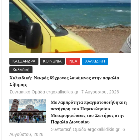
ΚΑΣΣΑΝΔΡΑ
ΚΟΙΝΩΝΙΑ
ΝΕΑ
ΧΑΛΚΙΔΙΚΗ
Χαλκιδική
Χαλκιδική: Νεκρός 69χρονος λουόμενος στην παραλία
Σίβηρης
Συντακτική Ομάδα ergoxalkidikis.gr
7 Αυγούστου, 2026
Με λαμπρότητα πραγματοποιήθηκε η
πανήγυρη του Παρεκκλησίου
Μεταμορφώσεως του Σωτήρος στην
Παραλία Διονυσίου
Συντακτική Ομάδα ergoxalkidikis.gr
6
Αυγούστου, 2026