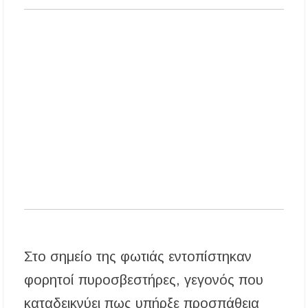
νερού για πόση μετά από μικροβιολογική
επιβάρυνση
Χαλκιδική: Οι ουρές στα σύνορα των Ευζώνων
«φρενάρουν» τον τουρισμό – Πολύωρη αναμονή
και απώλειες στις κρατήσεις
Μεταμόρφωση του Σωτήρος: Ο συμβολισμός
των σταφυλιών που ευλογούνται στις εκκλησίες
Στο σημείο της φωτιάς εντοπίστηκαν
φορητοί πυροσβεστήρες, γεγονός που
καταδεικνύει πως υπήρξε προσπάθεια