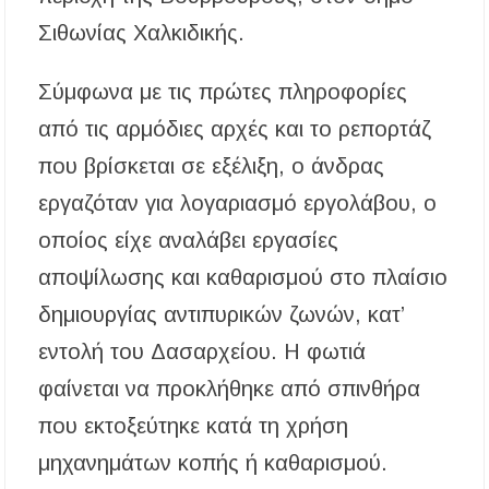
Καρράς
Σιθωνίας Χαλκιδικής.
Η ΘΕΙΑ ΜΕΤΑΜΟΡΦΩΣΙΣ ΤΟΥ ΣΩΤΗΡΟΣ
ΗΜΩΝ ΙΗΣΟΥ ΧΡΙΣΤΟΥ ΣΤΟ
Σύμφωνα με τις πρώτες πληροφορίες
ΠΛΑΤΑΝΟΧΩΡΙ ΚΑΙ ΣΤΗ ΣΑΡΑΚΗΝΑ
από τις αρμόδιες αρχές και το ρεπορτάζ
Υπογράφηκε η σύμβαση για την ενεργειακή
αναβάθμιση του Μουσικού Γυμνασίου Νέας
που βρίσκεται σε εξέλιξη, ο άνδρας
Προποντίδας
εργαζόταν για λογαριασμό εργολάβου, ο
Δήμος Κασσάνδρας: Εντός μικροβιολογικών
οποίος είχε αναλάβει εργασίες
ορίων το νερό στη Σίβηρη – Τέλος η
προληπτική απαγόρευση χρήσης
αποψίλωσης και καθαρισμού στο πλαίσιο
δημιουργίας αντιπυρικών ζωνών, κατ’
Ιερά Πανήγυρις: Κοιμήσεως Θεοτόκου
Πορταριάς Χαλκιδικής
εντολή του Δασαρχείου. Η φωτιά
φαίνεται να προκλήθηκε από σπινθήρα
ΥΓΙΑΙΝΕΙΝ: Δωρεάν προληπτικές εξετάσεις
μέσω του προγράμματος «ΠΡΟΛΑΜΒΑΝΩ»
που εκτοξεύτηκε κατά τη χρήση
έως το 2030
μηχανημάτων κοπής ή καθαρισμού.
Σίβηρη Χαλκιδικής: Απαγόρευση χρήσης του