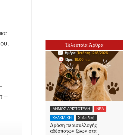
ια:
λου,
Τελευταία Άρθρα
–
τ –
ΔΗΜΟΣ ΑΡΙΣΤΟΤΕΛΗ
ΝΕΑ
ΧΑΛΚΙΔΙΚΗ
Χαλκιδική
Δράση περισυλλογής
αδέσποτων ζώων στα