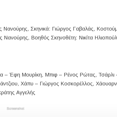
 Νανούρης, Σκηνικά: Γιώργος Γαβαλάς, Κοστούμ
ος Νανούρης, Βοηθός Σκηνοθέτη: Νικίτα Ηλιοπού
ντα – Έφη Μουρίκη, Μπιφ – Ρένος Ρώτας, Τσάρλι 
Μάντζιου, Χάπυ – Γιώργος Κοσκορέλλος, Χάουαρν
κράτης Αγγελής
Screenshot