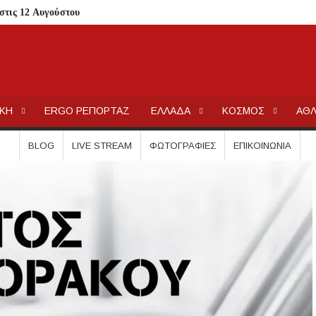
στις 12 Αυγούστου
 Λαϊκόν»
 Τι αλλάζει για ιδιοκτήτες και ενοικιαστές
είναι οι δικαιούχοι
ΕΡΓΟΧΑΛΚ
Ειδήσεις και Νέα για την Ελλάδα και τον κόσμο.
τίζει η άδεια θήρας
ΙΚΗ
ERGO ΡΕΠΟΡΤΑΖ
ΕΛΛΑΔΑ
ΚΟΣΜΟΣ
ΑΘΛ
λαίσιο του LEADER
Συκιά
BLOG
LIVE STREAM
ΦΩΤΟΓΡΑΦΊΕΣ
ΕΠΙΚΟΙΝΩΝΊΑ
ήσεις στην Κασσάνδρα
ίδαιας
εις και πρόστιμα μετά τους ελέγχους
ολύγυρο– Δικαίωση της διεκδίκησης του Δήμου Πολυγύρου
ια ύδρευση και αποχέτευση
σημειωθούν
ρικής Μακεδονίας