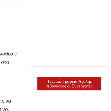
ηνοθεσία
 στο
Τεχνικό Γραφείο Αγαλής
Αθανάσιος & Συνεργάτες
ας να
πινο.