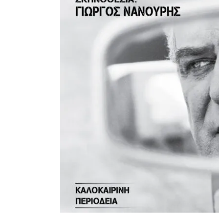
Με λαμπρότητα πραγματοποιήθηκε η πανήγυρη του Παρεκκλησίου
Έρευνα απαντάει: Πόσο χρόνο κερδίζουμε υπερβαίνοντας το όριο τα
Χαλκιδική: Άμεση η κατάσβεση πυρκαγιάς σε χαμηλή βλάστηση στ
Η ΘΕΙΑ ΜΕΤΑΜΟΡΦΩΣΙΣ ΤΟΥ ΣΩΤΗΡΟΣ ΗΜΩΝ ΙΗΣΟΥ ΧΡΙΣ
Υπογράφηκε η σύμβαση για την ενεργειακή αναβάθμιση του Μουσι