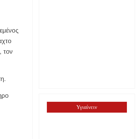
δεμένος
αχτο
, τον
η.
ηρο
Υγιαίνειν