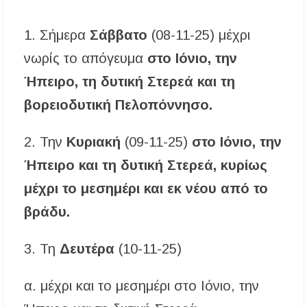
«Τουρισμός για Όλους 2026-2027»: Άνοιξαν οι
αιτήσεις – Ποιοι υποβάλλουν σήμερα αίτηση
ανά ΑΦΜ
1. Σήμερα
Σάββατο
(08-11-25) μέχρι
νωρίς το απόγευμα
στο Ιόνιο, την
Αναβαθμίζεται η πρόσβαση στο Δεβελίκι
Γοματίου με οδικό έργο 500.000 €
Ήπειρο, τη δυτική Στερεά και τη
Ιωάννης Γιώργος: «Εγκρίθηκε η λειτουργία
βορειοδυτική Πελοπόννησο.
εκτός έδρας τμήματος Σ.Α.Ε.Κ. στον Πολύγυρο
– Ένα σημαντικό βήμα για την πλήρη
επαναλειτουργία της δομής»
2. Την
Κυριακή
(09-11-25)
στο Ιόνιο, την
Ήπειρο και τη δυτική Στερεά, κυρίως
μέχρι το μεσημέρι και εκ νέου από το
βράδυ.
3. Τη
Δευτέρα
(10-11-25)
α. μέχρι και το μεσημέρι στο Ιόνιο, την