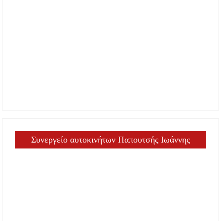
Συνεργείο αυτοκινήτων Παπουτσής Ιωάννης