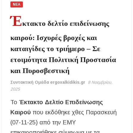
αναβάθμιση του Μουσικού Γυμνασίου Νέας
ΝΕΑ
Προποντίδας
Έ
κτακτο δελτίο επιδείνωσης
Δήμος Κασσάνδρας: Εντός μικροβιολογικών
ορίων το νερό στη Σίβηρη – Τέλος η
προληπτική απαγόρευση χρήσης
καιρού: Ισχυρές βροχές και
καταιγίδες το τριήμερο – Σε
Ιερά Πανήγυρις: Κοιμήσεως Θεοτόκου
Πορταριάς Χαλκιδικής
ετοιμότητα Πολιτική Προστασία
ΥΓΙΑΙΝΕΙΝ: Δωρεάν προληπτικές εξετάσεις
και Πυροσβεστική
μέσω του προγράμματος «ΠΡΟΛΑΜΒΑΝΩ»
έως το 2030
Συντακτική Ομάδα ergoxalkidikis.gr
8 Νοεμβρίου,
2025
Σίβηρη Χαλκιδικής: Απαγόρευση χρήσης του
νερού για πόση μετά από μικροβιολογική
επιβάρυνση
Το
Έκτακτο Δελτίο Επιδείνωσης
Καιρού
που εκδόθηκε χθες Παρασκευή
Χαλκιδική: Οι ουρές στα σύνορα των Ευζώνων
«φρενάρουν» τον τουρισμό – Πολύωρη αναμονή
(07-11-25) από την ΕΜΥ
και απώλειες στις κρατήσεις
επικαιροποιήθηκε σύμφωνα με τα